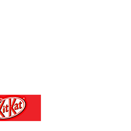
MMK 2099.443841
MNT 3595.840223
MOP 8.078327
MRU 40.080389
MUR 46.939481
MVR 15.44974
MWK 1733.55625
MXN 17.20344
MYR 4.089799
MZN 63.909904
NAD 16.306951
NGN 1362.697181
NIO 36.790312
NOK 9.54857
NPR 152.231048
NZD 1.701795
OMR 0.384511
PAB 0.999749
PEN 3.37939