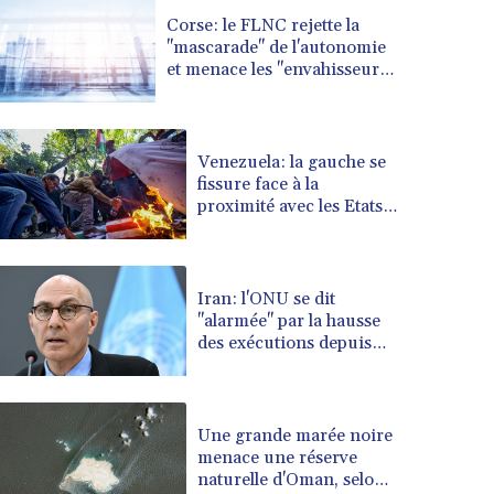
BRL 5.108601
Corse: le FLNC rejette la
BSD 0.999753
"mascarade" de l'autonomie
BTN 95.145446
et menace les "envahisseurs"
BWP 13.521485
venant vivre sur l'île
BYN 2.960018
BYR 19600
Venezuela: la gauche se
BZD 2.010681
fissure face à la
CAD 1.402805
proximité avec les Etats-
CDF 2260.999588
Unis
CHF 0.81057
CLF 0.023103
CLP 912.480449
Iran: l'ONU se dit
"alarmée" par la hausse
CNY 6.749509
des exécutions depuis
CNH 6.748385
mars
COP 3165.55
CRC 454.762008
CUC 1
Une grande marée noire
CUP 26.5
menace une réserve
naturelle d'Oman, selon
CVE 95.518807