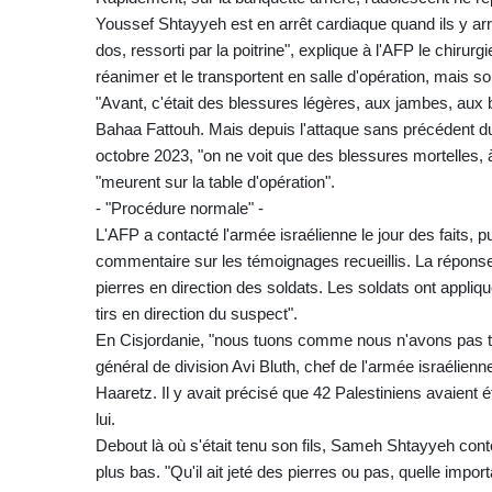
Youssef Shtayyeh est en arrêt cardiaque quand ils y arri
dos, ressorti par la poitrine", explique à l'AFP le chirur
réanimer et le transportent en salle d'opération, mais s
"Avant, c'était des blessures légères, aux jambes, aux b
Bahaa Fattouh. Mais depuis l'attaque sans précédent d
octobre 2023, "on ne voit que des blessures mortelles, à l
"meurent sur la table d'opération".
- "Procédure normale" -
L'AFP a contacté l'armée israélienne le jour des faits,
commentaire sur les témoignages recueillis. La réponse
pierres en direction des soldats. Les soldats ont appliq
tirs en direction du suspect".
En Cisjordanie, "nous tuons comme nous n'avons pas tu
général de division Avi Bluth, chef de l'armée israélienne
Haaretz. Il y avait précisé que 42 Palestiniens avaient é
lui.
Debout là où s'était tenu son fils, Sameh Shtayyeh con
plus bas. "Qu'il ait jeté des pierres ou pas, quelle impo