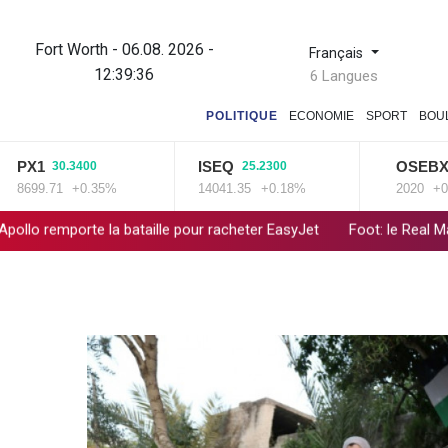
Fort Worth - 06.08. 2026 -
Français
12:39:37
6 Langues
POLITIQUE
ECONOMIE
SPORT
BOU
1
ISEQ
OSEBX
30.3400
25.2300
6.640
9.71
+0.35%
14041.35
+0.18%
2020
+0.33%
a bataille pour racheter EasyJet
Foot: le Real Madrid s'offre la 