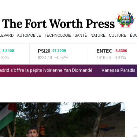
LEVARD
AUTOMOBILE
TECHNOLOGIE
SANTÉ
NATURE
CULTURE
ÉD
PSI20
ENTEC
0
47.7200
-5.8300
9224.19
+0.52%
1416.23
-0.41%
pépite ivoirienne Yan Diomandé
Vanessa Paradis annonce sa sépar