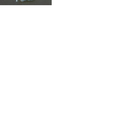
des ONG
CZK 21.01155
DJF 178.03342
DKK 6.48206
DOP 58.256128
DZD 133.025013
EGP 49.694994
ERN 15
ETB 161.364703
EUR 0.86707
FJD 2.21295
FKP 0.742819
GBP 0.74295
GEL 2.615034
GGP 0.742819
GHS 11.751814
GIP 0.742819
GMD 73.496998
GNF 8780.470902
GTQ 7.628337