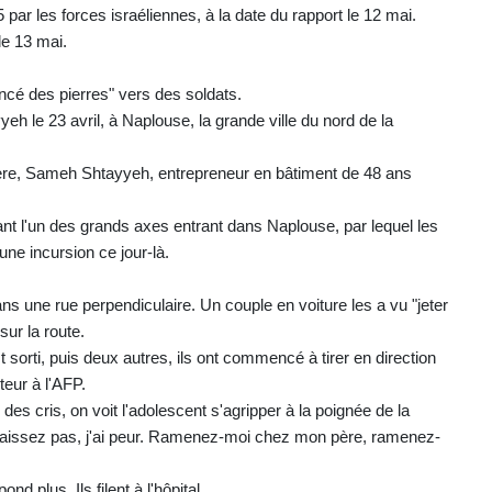
par les forces israéliennes, à la date du rapport le 12 mai.
le 13 mai.
ancé des pierres" vers des soldats.
eh le 23 avril, à Naplouse, la grande ville du nord de la
 père, Sameh Shtayyeh, entrepreneur en bâtiment de 48 ans
bant l'un des grands axes entrant dans Naplouse, par lequel les
 une incursion ce jour-là.
s une rue perpendiculaire. Un couple en voiture les a vu "jeter
sur la route.
t sorti, puis deux autres, ils ont commencé à tirer en direction
eur à l'AFP.
des cris, on voit l'adolescent s'agripper à la poignée de la
me laissez pas, j'ai peur. Ramenez-moi chez mon père, ramenez-
d plus. Ils filent à l'hôpital.