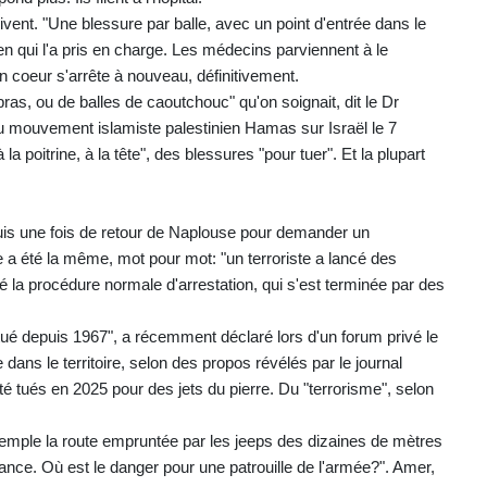
vent. "Une blessure par balle, avec un point d'entrée dans le
gien qui l'a pris en charge. Les médecins parviennent à le
on coeur s'arrête à nouveau, définitivement.
ras, ou de balles de caoutchouc" qu'on soignait, dit le Dr
u mouvement islamiste palestinien Hamas sur Israël le 7
a poitrine, à la tête", des blessures "pour tuer". Et la plupart
 puis une fois de retour de Naplouse pour demander un
 a été la même, mot pour mot: "un terroriste a lancé des
ué la procédure normale d'arrestation, qui s'est terminée par des
é depuis 1967", a récemment déclaré lors d'un forum privé le
 dans le territoire, selon des propos révélés par le journal
té tués en 2025 pour des jets du pierre. Du "terrorisme", selon
temple la route empruntée par les jeeps des dizaines de mètres
rtance. Où est le danger pour une patrouille de l'armée?". Amer,