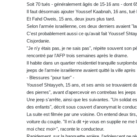
Soit 70 tués - généralement âgés de 15-16 ans - dont 65 
Il faut désormais ajouter Youssef Kaabnah, 16 ans, tué 
Et Fahd Oweis, 15 ans, deux jours plus tard.
Selon l'armée israélienne, ces deux derniers avaient "l
C'est probablement aussi ce qu'avait fait Youssef Shtayy
Cisjordanie.
"Je n'y étais pas, je ne sais pas", répète souvent son
rencontré par l'AFP trois semaines après le drame.
Il habite dans un quartier résidentiel tranquille surplom
jeeps de l'armée israélienne avaient quitté la ville après
- Blessures "pour tuer" -
Youssef Shtayyeh, 15 ans, et ses amis se trouvaient dan
des pierres", avant d'apercevoir en contrebas les jeeps 
Une jeep s'arrête, ainsi que les suivantes. "Un soldat es
des enfants", décrit sous couvert d'anonymat le conduct
La suite est filmée par une voisine. On entend deux tirs, 
voiture du couple. "Il m'a dit +je vous en supplie ne 
moi chez moi+", raconte le conducteur.
Rapidement, sur la banquette arrière, l'adolescent ne répon