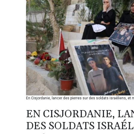
En Cisjordanie, lancer des pierres sur des soldats israéliens, et 
EN CISJORDANIE, LA
DES SOLDATS ISRAÉL