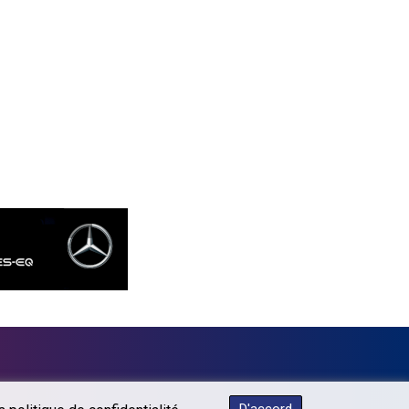
MKD 53.374161
MMK 2099.552715
MNT 3596.040078
MOP 8.079926
MRU 40.196738
MUR 47.070378
MVR 15.460378
MWK 1733.805211
MXN 17.13181
MYR 4.090804
MZN 63.905039
NAD 16.244058
NGN 1364.460377
NIO 36.795607
NOK 9.49649
NPR 152.232915
NZD 1.696425
OMR 0.384495
PAB 0.999866