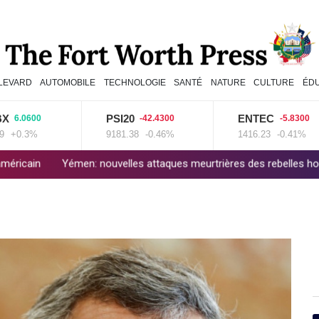
LEVARD
AUTOMOBILE
TECHNOLOGIE
SANTÉ
NATURE
CULTURE
ÉD
PSI20
ENTEC
0600
-42.4300
-5.8300
3%
9181.38
-0.46%
1416.23
-0.41%
émen: nouvelles attaques meurtrières des rebelles houthis dans une r