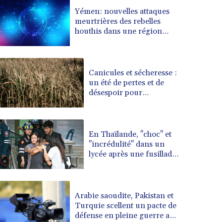
BRL 5.096204
Yémen: nouvelles attaques
meurtrières des rebelles
BSD 0.999879
houthis dans une région
BTN 95.145572
pétrolifère
BWP 13.496235
BYN 2.977343
BYR 19600
Canicules et sécheresse :
BZD 2.010921
un été de pertes et de
désespoir pour
CAD 1.393745
l'agriculture
CDF 2262.50392
CHF 0.807704
CLF 0.023139
En Thaïlande, "choc" et
CLP 913.640396
"incrédulité" dans un
CNY 6.747604
lycée après une fusillade
mortelle
CNH 6.74389
COP 3156.1
CRC 454.53954
Arabie saoudite, Pakistan et
CUC 1
Turquie scellent un pacte de
CUP 26.5
défense en pleine guerre au