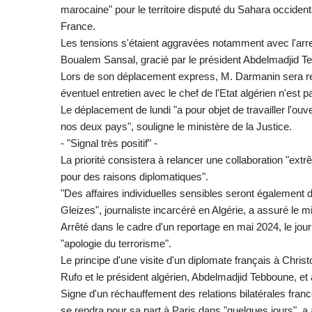
marocaine" pour le territoire disputé du Sahara occiden
France.
Les tensions s'étaient aggravées notamment avec l'arre
Boualem Sansal, gracié par le président Abdelmadjid 
Lors de son déplacement express, M. Darmanin sera re
éventuel entretien avec le chef de l'Etat algérien n'est p
Le déplacement de lundi "a pour objet de travailler l'ouv
nos deux pays", souligne le ministère de la Justice.
- "Signal très positif" -
La priorité consistera à relancer une collaboration "ex
pour des raisons diplomatiques".
"Des affaires individuelles sensibles seront également d
Gleizes", journaliste incarcéré en Algérie, a assuré le mi
Arrêté dans le cadre d'un reportage en mai 2024, le jou
"apologie du terrorisme".
Le principe d'une visite d'un diplomate français à Chri
Rufo et le président algérien, Abdelmadjid Tebboune, et 
Signe d'un réchauffement des relations bilatérales franco
se rendra pour sa part à Paris dans "quelques jours",