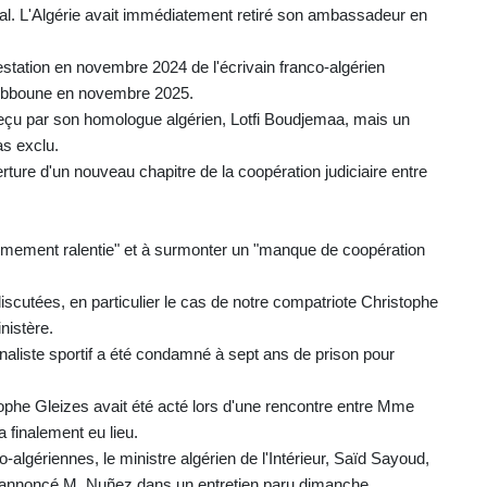
tal. L'Algérie avait immédiatement retiré son ambassadeur en
station en novembre 2024 de l'écrivain franco-algérien
Tebboune en novembre 2025.
çu par son homologue algérien, Lotfi Boudjemaa, mais un
as exclu.
erture d'un nouveau chapitre de la coopération judiciaire entre
trêmement ralentie" et à surmonter un "manque de coopération
iscutées, en particulier le cas de notre compatriote Christophe
nistère.
rnaliste sportif a été condamné à sept ans de prison pour
stophe Gleizes avait été acté lors d'une rencontre entre Mme
a finalement eu lieu.
-algériennes, le ministre algérien de l'Intérieur, Saïd Sayoud,
 a annoncé M. Nuñez dans un entretien paru dimanche.