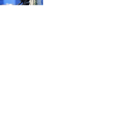
CVE 95.703894
Moyen-Orient
CZK 20.98695
DJF 177.720393
DKK 6.46574
DOP 58.250393
DZD 132.931755
EGP 49.784104
ERN 15
ETB 161.383609
EUR 0.864804
FJD 2.20855
FKP 0.743241
GBP 0.740965
GEL 2.61504
GGP 0.743241
GHS 11.76039
GIP 0.743241
GMD 73.503851
GNF 8775.000355