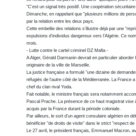
"C'est un signal très positif. Une coopération sécuritair
Dimanche, en rappelant que "plusieurs millions de pers
par la relation entre les deux pays.
Cette embellie des relations s'illustre déjà par une "re
expulsions d'individus dangereux vers l'Algérie. Ce no
mois.
- Lutte contre le cartel criminel DZ Mafia -
A Alger, Gérald Darmanin devrait en particulier aborder l
originaire de la ville de Marseille.
La justice française a formulé "une dizaine de demandes"
réfugiés de l'autre côté de la Méditerranée. La France a 
chef du clan rival Yoda.
Fait notable, le ministre français sera notamment accom
Pascal Prache. La présence de ce haut magistrat vise 
acquis par la France durant la période coloniale.
Par ailleurs, le sort d'un agent consulaire algérien en 
bénéficier "de droits de visite" dans le strict "respect de
Le 27 avril, le président français, Emmanuel Macron, av