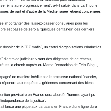
e se réinstaure progressivement", a-t-il salué, dans La Tribune
onnes de part et d'autre de la Méditerranée" étaient concernées
prise importante" des laissez-passer consulaires pour les
mbre est passé de zéro à "quelques centaines" ces derniers
e dossier de la "DZ mafia", un cartel d'organisations criminelles
 d'entraide judiciaire visant des dirigeants de ce réseau,
réussi à obtenir auprès du Maroc l'extradition de Félix Bingui,
pagné de manière inédite par le procureur national financier,
à répondre aux requêtes algériennes concernant des biens
détention provisoire en France sera abordé, l'homme ayant pu
 l'indépendance de la justice".
ait lancé une pique aux partisans en France d'une ligne dure