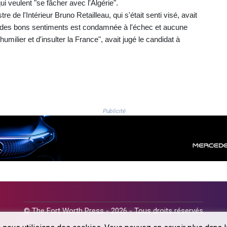
ui veulent "se fâcher avec l'Algérie".
e de l'Intérieur Bruno Retailleau, qui s'était senti visé, avait
que des bons sentiments est condamnée à l'échec et aucune
humilier et d'insulter la France", avait jugé le candidat à
Publicité
© The Fort Worth Press - 2026 - Tous droits réservés