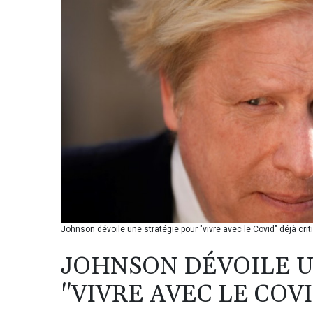
Johnson dévoile une stratégie pour "vivre avec le Covid" déjà cri
JOHNSON DÉVOILE U
"VIVRE AVEC LE COV