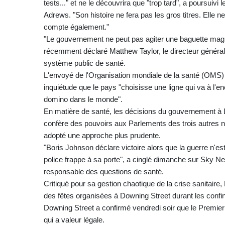
tests..." et ne le découvrira que "trop tard", a poursuivi
Adrews. "Son histoire ne fera pas les gros titres. Elle 
compte également."
"Le gouvernement ne peut pas agiter une baguette magi
récemment déclaré Matthew Taylor, le directeur général
système public de santé.
L'envoyé de l'Organisation mondiale de la santé (OMS) p
inquiétude que le pays "choisisse une ligne qui va à l'e
domino dans le monde".
En matière de santé, les décisions du gouvernement à Lon
confère des pouvoirs aux Parlements des trois autres n
adopté une approche plus prudente.
"Boris Johnson déclare victoire alors que la guerre n'es
police frappe à sa porte", a cinglé dimanche sur Sky New
responsable des questions de santé.
Critiqué pour sa gestion chaotique de la crise sanitair
des fêtes organisées à Downing Street durant les confi
Downing Street a confirmé vendredi soir que le Premier m
qui a valeur légale.