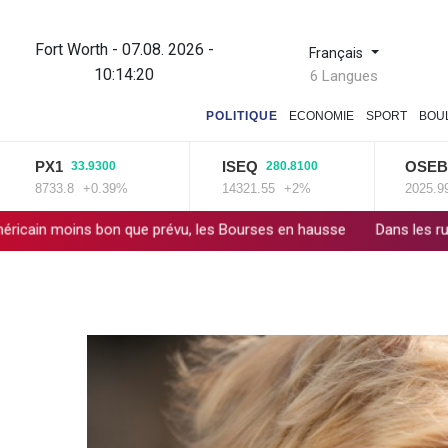
Fort Worth - 07.08. 2026 -
Français
10:14:21
6 Langues
POLITIQUE
ECONOMIE
SPORT
BOU
PX1
ISEQ
OSEBX
33.9300
280.8100
6.0
8733.8
+0.39%
14321.55
+2%
2025.99
+0.
on que prévu, les Bourses en hausse
Dans les ruines de Gaza, la