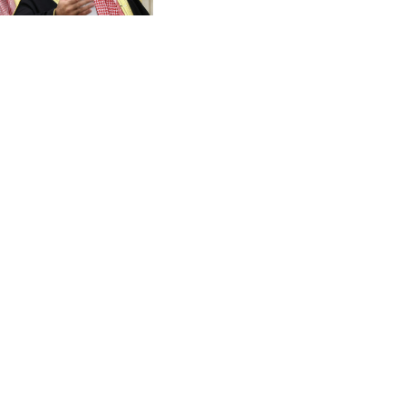
CVE 95.649308
pacte de défense
CZK 21.032496
DJF 178.055931
DKK 6.480765
DOP 58.368898
DZD 133.036949
EGP 49.778797
ERN 15
ETB 161.383609
EUR 0.86693
FJD 2.21395
FKP 0.743241
GBP 0.743525
GEL 2.614999
GGP 0.743241
GHS 11.733937
GIP 0.743241
GMD 73.99976
GNF 8782.057677