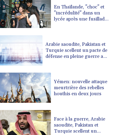
BRL 5.099202
En Thaïlande, "choc" et
"incrédulité" dans un
BSD 0.999879
lycée après une fusillade
BTN 95.145572
mortelle
BWP 13.496235
BYN 2.977343
BYR 19600
Arabie saoudite, Pakistan et
BZD 2.010921
Turquie scellent un pacte de
défense en pleine guerre au
CAD 1.400935
Moyen-Orient
CDF 2259.999914
CHF 0.810275
CLF 0.023176
Yémen: nouvelle attaque
CLP 915.120204
meurtrière des rebelles
CNY 6.74905
houthis en deux jours
CNH 6.74693
COP 3162.97
CRC 454.53954
Face à la guerre, Arabie
CUC 1
saoudite, Pakistan et
CUP 26.5
Turquie scellent un