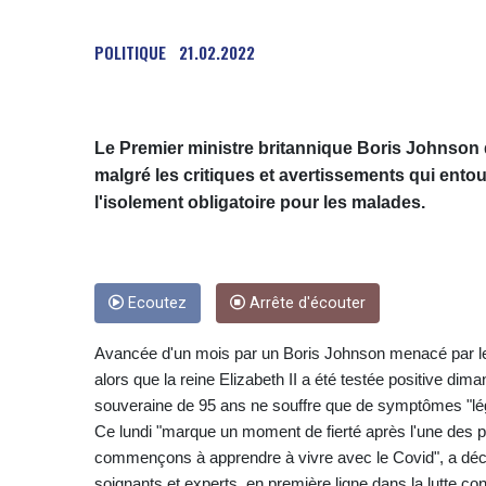
POLITIQUE
21.02.2022
Le Premier ministre britannique Boris Johnson d
malgré les critiques et avertissements qui ento
l'isolement obligatoire pour les malades.
Ecoutez
Arrête d'écouter
Avancée d'un mois par un Boris Johnson menacé par le n
alors que la reine Elizabeth II a été testée positive di
souveraine de 95 ans ne souffre que de symptômes "lé
Ce lundi "marque un moment de fierté après l'une des plu
commençons à apprendre à vivre avec le Covid", a dé
soignants et experts, en première ligne dans la lutte cont