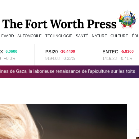
LEVARD
AUTOMOBILE
TECHNOLOGIE
SANTÉ
NATURE
CULTURE
ÉD
PSI20
ENTEC
600
-30.4400
-5.8300
3%
9194.08
-0.33%
1416.23
-0.41%
 laborieuse renaissance de l'apiculture sur les toits
En Gironde, 