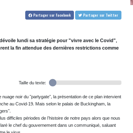
Partager
sur Facebook
Partager
sur Twitter
évoile lundi sa stratégie pour "vivre avec le Covid",
urent la fin attendue des dernières restrictions comme
Taille du texte:
uage noir du "partygate", la présentation de ce plan intervient
manche au Covid-19. Mais selon le palais de Buckingham, la
gers".
s difficiles périodes de l'histoire de notre pays alors que nous
claré le chef du gouvernement dans un communiqué, saluant
re le virus.