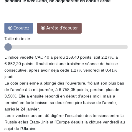
pendant le week-end, ne dégénèrent en conflit armé.
DJF 178.03342
DKK 6.476797
DOP 58.256128
DZD 132.984018
Ecoutez
Arrête d'écouter
EGP 49.790099
Taille du texte:
ERN 15
ETB 161.364703
EUR 0.86642
L'indice vedette CAC 40 a perdu 159,40 points, soit 2,27%, à
FJD 2.21245
6.852,20 points. Il subit ainsi une troisième séance de baisse
FKP 0.742819
consécutive, après avoir déjà cédé 1,27% vendredi et 0,41%
GBP 0.742565
jeudi.
GEL 2.614971
La cote parisienne a plongé dès l'ouverture, frôlant son plus bas
GGP 0.742819
de l'année à la mi-journée, à 6.758,05 points, perdant plus de
GHS 11.751814
3,50%. Elle a ensuite rebondi en début d'après midi, mais a
GIP 0.742819
terminé en forte baisse, sa deuxième pire baisse de l'année,
GMD 73.494895
après le 24 janvier.
GNF
Les investisseurs ont dû digérer l'escalade des tensions entre la
8780.470902
Russie et les Etats-Unis et l'Europe depuis la clôture vendredi au
GTQ 7.628337
sujet de l'Ukraine.
GYD 209.158083