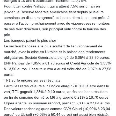
français à 10 ans s'établissant finalement à 0,75%.
KHR
Pour lutter contre l'inflation, qui a atteint 7,5% sur un an en
4056.705519
janvier, la Réserve fédérale américaine tient depuis plusieurs
KMF 427.000174
semaines un discours agressif, et les courtiers la sentent prête à
KRW 1423.17952
passer à l'action prochainement avec de vigoureuses remontées
KWD 0.30893
de ses taux directeurs, son principal outil contre la hausse des
KYD 0.833171
prix.
KZT 468.495939
Les banques paient le plus cher
LAK
Le secteur bancaire a le plus souffert de l'environnement de
22589.41952
marché, avec la crise en Ukraine et la baisse des rendements
LBP
obligataires. Société Générale a plongé de 6,05% à 33,80 euros,
89528.70601
BNP Paribas de 4,85% à 61,75 euros et Crédit Agricole de 3,53%
LKR 335.825291
à 13,56 euros. L'assureur Axa a aussi trébuché de 2,97% à 27,58
LRD 180.459725
euros.
LSL 16.307022
TF1 surfe encore sur ses résultats
LTL 2.95274
Parmi les rares valeurs sur l'indice élargi SBF 120 à être dans le
LVL 0.60489
vert, TF1 gagnait 1,28% à 9,10 euros, après ses bons résultats
LYD 6.373118
en fin de semaine dernière. M6 a grappillé 0,21% à 18,70 euros.
MAD 9.327951
Orpea a tenté un nouveau rebond, prenant 5,83% à 37,04 euros.
MDL 17.39541
Des valeurs technologiques comme OVH Cloud (+0,90% à 23,04
MGA
euros) ou Ubisoft (+0,08% à 50,44 euros) ont aussi bien résisté.
4298.392651