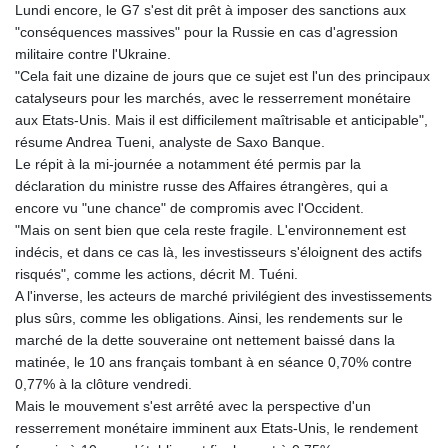
Lundi encore, le G7 s'est dit prêt à imposer des sanctions aux
HKD 7.84455
"conséquences massives" pour la Russie en cas d'agression
HNL 26.796086
militaire contre l'Ukraine.
HRK 6.527503
"Cela fait une dizaine de jours que ce sujet est l'un des principaux
HTG 130.718954
catalyseurs pour les marchés, avec le resserrement monétaire
HUF 315.163504
aux Etats-Unis. Mais il est difficilement maîtrisable et anticipable",
IDR 17899
résume Andrea Tueni, analyste de Saxo Banque.
ILS 3.01309
Le répit à la mi-journée a notamment été permis par la
IMP 0.742819
déclaration du ministre russe des Affaires étrangères, qui a
INR 95.242097
encore vu "une chance" de compromis avec l'Occident.
IQD
"Mais on sent bien que cela reste fragile. L'environnement est
1309.701703
indécis, et dans ce cas là, les investisseurs s'éloignent des actifs
IRR
risqués", comme les actions, décrit M. Tuéni.
1374799.999854
A l'inverse, les acteurs de marché privilégient des investissements
ISK 123.030031
plus sûrs, comme les obligations. Ainsi, les rendements sur le
JEP 0.742819
marché de la dette souveraine ont nettement baissé dans la
JMD 158.474679
matinée, le 10 ans français tombant à en séance 0,70% contre
JOD 0.708997
0,77% à la clôture vendredi.
JPY 157.837501
Mais le mouvement s'est arrêté avec la perspective d'un
KES 129.350358
resserrement monétaire imminent aux Etats-Unis, le rendement
KGS 87.450213