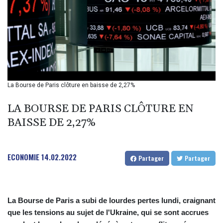
BRL 5.122702
BSD 0.999753
BTN 95.145446
BWP 13.521485
BYN 2.960018
BYR 19600
BZD 2.010681
CAD 1.399755
La Bourse de Paris clôture en baisse de 2,27%
CDF
2261.000308
LA BOURSE DE PARIS CLÔTURE EN
CHF 0.809703
BAISSE DE 2,27%
CLF 0.023153
CLP 914.220115
CNY 6.749953
ECONOMIE
14.02.2022
CNH 6.748475
Partager
Partager
COP 3181.98
CRC 454.762008
CUC 1
La Bourse de Paris a subi de lourdes pertes lundi, craignant
CUP 26.5
que les tensions au sujet de l'Ukraine, qui se sont accrues
CVE 95.518807
CZK 20.975095