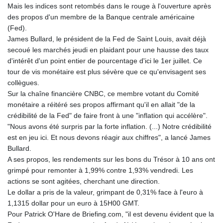
Mais les indices sont retombés dans le rouge à l'ouverture après
8770.290382
des propos d'un membre de la Banque centrale américaine
GTQ 7.616295
(Fed).
GYD 208.881351
James Bullard, le président de la Fed de Saint Louis, avait déjà
HKD 7.84372
secoué les marchés jeudi en plaidant pour une hausse des taux
HNL 26.762769
d'intérêt d'un point entier de pourcentage d'ici le 1er juillet. Ce
HRK 6.523803
tour de vis monétaire est plus sévère que ce qu'envisagent ses
HTG 130.551217
collègues.
HUF 313.870984
Sur la chaîne financière CNBC, ce membre votant du Comité
IDR 17907
monétaire a réitéré ses propos affirmant qu'il en allait "de la
ILS 3.0115
crédibilité de la Fed" de faire front à une "inflation qui accélère".
IMP 0.742819
"Nous avons été surpris par la forte inflation. (...) Notre crédibilité
INR 95.19655
est en jeu ici. Et nous devons réagir aux chiffres", a lancé James
IQD
Bullard.
1308.066714
A ses propos, les rendements sur les bons du Trésor à 10 ans ont
IRR
grimpé pour remonter à 1,99% contre 1,93% vendredi. Les
1374799.999626
actions se sont agitées, cherchant une direction.
ISK 122.78976
Le dollar a pris de la valeur, grimpant de 0,31% face à l'euro à
JEP 0.742819
1,1315 dollar pour un euro à 15H00 GMT.
JMD 158.672337
Pour Patrick O'Hare de Briefing.com, "il est devenu évident que la
JOD 0.708983