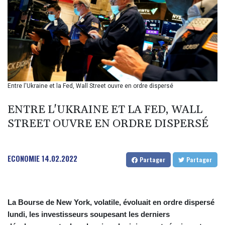
BMD 1
BND 1.280355
BOB 12.127059
BRL 5.121102
BSD 0.998525
BTN 94.928527
BWP 13.540594
BYN 2.95324
Entre l'Ukraine et la Fed, Wall Street ouvre en ordre dispersé
BYR 19600
BZD 2.008246
ENTRE L'UKRAINE ET LA FED, WALL
CAD 1.401165
STREET OUVRE EN ORDRE DISPERSÉ
CDF
2261.000163
CHF 0.807498
ECONOMIE
14.02.2022
CLF 0.023148
Partager
Partager
CLP 914.020319
CNY 6.750205
CNH 6.748825
La Bourse de New York, volatile, évoluait en ordre dispersé
COP 3182.69
lundi, les investisseurs soupesant les derniers
CRC 452.79721