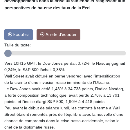
CUC 1
développements dans la crise ukrainienne et réagissant aux
CUP 26.5
perspectives de hausse des taux de la Fed.
CVE 95.41136
CZK 20.95865
DJF 177.80489
DKK 6.47365
Ecoutez
Arrête d'écouter
DOP 58.232602
DZD 132.944019
Taille du texte:
EGP 49.775899
ERN 15
Vers 10H15 GMT: le Dow Jones perdait 0,72%, le Nasdaq gagnait
ETB 161.161277
0,24%, le S&P 500 lâchait 0,35%.
EUR 0.866017
Wall Street avait clôturé en berne vendredi avec l'intensification
FJD 2.211503
de la crainte d'une invasion russe imminente de l'Ukraine.
FKP 0.742819
Le Dow Jones avait cédé 1,43% à 34.738 points, l'indice Nasdaq,
GBP 0.742815
à forte composition technologique, avait perdu 2,78% à 13.791
GEL 2.615015
points, et l'indice élargi S&P 500, 1,90% à 4.418 points.
GGP 0.742819
Peu avant le début de séance lundi, les contrats à terme à Wall
GHS 11.707393
Street étaient remontés près de l'équilibre avec la nouvelle d'une
GIP 0.742819
chance de compromis dans la crise russo-occidentale, selon le
GMD 73.496482
chef de la diplomatie russe.
GNF