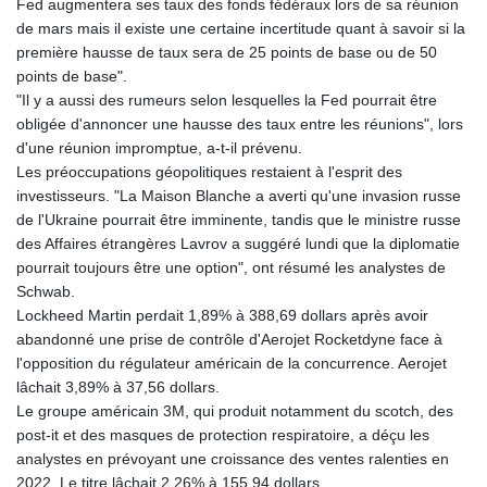
Fed augmentera ses taux des fonds fédéraux lors de sa réunion
JPY 157.761501
de mars mais il existe une certaine incertitude quant à savoir si la
KES 129.397493
première hausse de taux sera de 25 points de base ou de 50
KGS 87.45026
points de base".
KHR
"Il y a aussi des rumeurs selon lesquelles la Fed pourrait être
4046.845459
obligée d'annoncer une hausse des taux entre les réunions", lors
KMF 427.00012
d'une réunion impromptue, a-t-il prévenu.
KRW
Les préoccupations géopolitiques restaient à l'esprit des
1419.980153
investisseurs. "La Maison Blanche a averti qu'une invasion russe
KWD 0.30915
de l'Ukraine pourrait être imminente, tandis que le ministre russe
KYD 0.832154
des Affaires étrangères Lavrov a suggéré lundi que la diplomatie
KZT 468.574643
pourrait toujours être une option", ont résumé les analystes de
LAK
Schwab.
22572.089904
Lockheed Martin perdait 1,89% à 388,69 dollars après avoir
LBP
abandonné une prise de contrôle d'Aerojet Rocketdyne face à
89416.880105
l'opposition du régulateur américain de la concurrence. Aerojet
LKR 335.026171
lâchait 3,89% à 37,56 dollars.
LRD 180.231552
Le groupe américain 3M, qui produit notamment du scotch, des
LSL 16.381249
post-it et des masques de protection respiratoire, a déçu les
LTL 2.95274
analystes en prévoyant une croissance des ventes ralenties en
LVL 0.604891
2022. Le titre lâchait 2,26% à 155,94 dollars.
LYD 6.355428