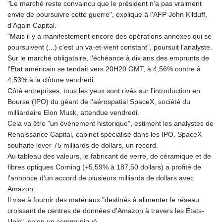
JOD 0.70904
"Le marché reste convaincu que le président n'a pas vraiment
JPY 157.80604
envie de poursuivre cette guerre", explique à l'AFP John Kilduff,
KES 129.014401
d'Again Capital.
KGS 87.450384
"Mais il y a manifestement encore des opérations annexes qui se
KHR
poursuivent (...) c'est un va-et-vient constant", poursuit l'analyste.
4049.647537
Sur le marché obligataire, l'échéance à dix ans des emprunts de
KMF 426.00035
l'Etat américain se tendait vers 20H20 GMT, à 4,56% contre à
KRW
4,53% à la clôture vendredi.
1407.860383
Côté entreprises, tous les yeux sont rivés sur l'introduction en
KWD 0.30866
Bourse (IPO) du géant de l'aérospatial SpaceX, société du
KYD 0.830861
milliardaire Elon Musk, attendue vendredi.
KZT 467.275008
Cela va être "un événement historique", estiment les analystes de
LAK
Renaissance Capital, cabinet spécialisé dans les IPO. SpaceX
22510.919863
souhaite lever 75 milliards de dollars, un record.
LBP
Au tableau des valeurs, le fabricant de verre, de céramique et de
89282.792025
fibres optiques Corning (+5,59% à 187,50 dollars) a profité de
LKR 334.420274
l'annonce d'un accord de plusieurs milliards de dollars avec
LRD 179.959348
Amazon.
LSL 16.197552
Il vise à fournir des matériaux "destinés à alimenter le réseau
LTL 2.95274
croissant de centres de données d'Amazon à travers les États-
LVL 0.60489
Unis", selon un communiqué.