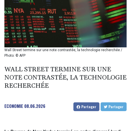
BIF 2985.079791
BMD 1
BND 1.277602
BOB 11.849673
BRL 5.083304
BSD 0.997016
BTN 94.875232
BWP 13.457596
Wall Street termine sur une note contrastée, la technologie recherchée /
BYN 2.968819
Photo: © AFP
BYR 19600
BZD 2.00519
WALL STREET TERMINE SUR UNE
CAD 1.39515
NOTE CONTRASTÉE, LA TECHNOLOGIE
CDF 2262.50392
RECHERCHÉE
CHF 0.80949
CLF 0.023206
CLP 913.315746
ECONOMIE
08.06.2026
CNY 6.747604
Partager
Partager
CNH 6.743285
COP
3142.844787