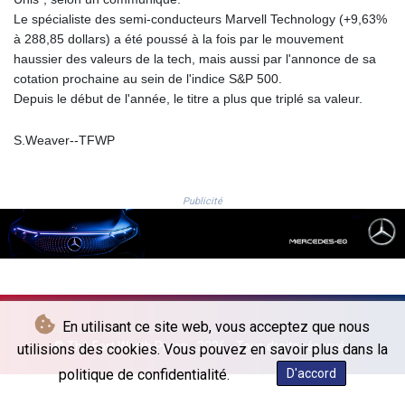
LYD 6.341738
Le spécialiste des semi-conducteurs Marvell Technology (+9,63%
MAD 9.29222
à 288,85 dollars) a été poussé à la fois par le mouvement
MDL 17.337716
haussier des valeurs de la tech, mais aussi par l'annonce de sa
MGA
cotation prochaine au sein de l'indice S&P 500.
4254.638239
Depuis le début de l'année, le titre a plus que triplé sa valeur.
MKD 53.219738
MMK
S.Weaver--TFWP
2099.549369
MNT
3595.852714
Publicité
MOP 8.056654
MRU 40.080439
MUR 47.070378
MVR 15.450378
MWK
1728.841413
En utilisant ce site web, vous acceptez que nous
MXN 17.380378
© The Fort Worth Press - 2026 - Tous droits réservés
utilisions des cookies. Vous pouvez en savoir plus dans la
MYR 4.090104
politique de confidentialité.
D'accord
MZN 63.905039
NAD 16.197552