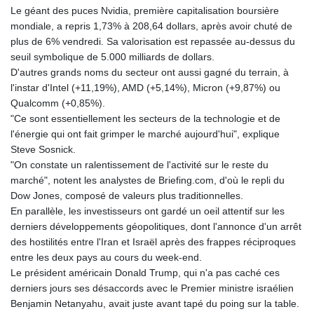
GNF
Le géant des puces Nvidia, première capitalisation boursière
8756.649224
mondiale, a repris 1,73% à 208,64 dollars, après avoir chuté de
GTQ 7.607144
plus de 6% vendredi. Sa valorisation est repassée au-dessus du
GYD 208.588851
seuil symbolique de 5.000 milliards de dollars.
HKD 7.842304
D'autres grands noms du secteur ont aussi gagné du terrain, à
HNL 26.723176
l'instar d'Intel (+11,19%), AMD (+5,14%), Micron (+9,87%) ou
HRK 6.518804
Qualcomm (+0,85%).
HTG 130.363707
"Ce sont essentiellement les secteurs de la technologie et de
HUF 314.060388
l'énergie qui ont fait grimper le marché aujourd'hui", explique
IDR 17801
Steve Sosnick.
ILS 2.99985
"On constate un ralentissement de l'activité sur le reste du
IMP 0.74148
marché", notent les analystes de Briefing.com, d'où le repli du
INR 95.210504
Dow Jones, composé de valeurs plus traditionnelles.
IQD
En parallèle, les investisseurs ont gardé un oeil attentif sur les
1306.058902
derniers développements géopolitiques, dont l'annonce d'un arrêt
IRR
des hostilités entre l'Iran et Israël après des frappes réciproques
1375550.000352
entre les deux pays au cours du week-end.
ISK 123.340386
Le président américain Donald Trump, qui n'a pas caché ces
JEP 0.74148
derniers jours ses désaccords avec le Premier ministre israélien
JMD 158.335856
Benjamin Netanyahu, avait juste avant tapé du poing sur la table.