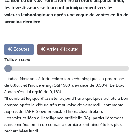
CRC 453.228387
La Bourse de New York a terminé en ordre dispersé lundi,
CUC 1
les investisseurs se tournant principalement vers les
CUP 26.5
valeurs technologiques après une vague de ventes en fin de
CVE 95.372573
semaine dernière.
CZK 20.982104
DJF 177.546166
DKK 6.46804
DOP 58.20179
Ecoutez
Arrête d'écouter
DZD 132.308956
EGP 49.555853
Taille du texte:
ERN 15
ETB 160.923669
EUR 0.86495
L'indice Nasdaq - à forte coloration technologique - a progressé
FJD 2.20855
de 0,86% et l'indice élargi S&P 500 a avancé de 0,30%. Le Dow
FKP 0.74148
Jones s'est lui replié de 0,16%.
GBP 0.742583
"Il semblait logique d'assister aujourd'hui à quelques achats à bon
GEL 2.610391
compte après la clôture très mauvaise de vendredi", commente
GGP 0.74148
auprès de l'AFP Steve Sosnick, d'Interactive Brokers.
GHS 11.700039
Les valeurs liées à l'intelligence artificielle (IA), particulièrement
GIP 0.74148
sanctionnées en fin de semaine dernière, ont ainsi été les plus
GMD 73.503851
recherchées lundi.