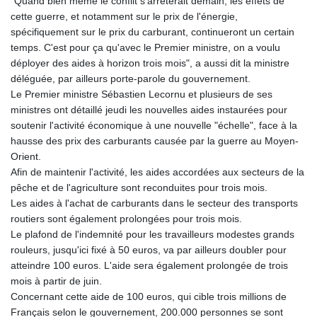
"Quand bien même le conflit s'arrêterait demain, les effets de
GNF
cette guerre, et notamment sur le prix de l'énergie,
8756.649224
spécifiquement sur le prix du carburant, continueront un certain
GTQ 7.607144
temps. C'est pour ça qu'avec le Premier ministre, on a voulu
GYD 208.588851
déployer des aides à horizon trois mois", a aussi dit la ministre
HKD 7.842304
déléguée, par ailleurs porte-parole du gouvernement.
HNL 26.723176
Le Premier ministre Sébastien Lecornu et plusieurs de ses
HRK 6.518804
ministres ont détaillé jeudi les nouvelles aides instaurées pour
HTG 130.363707
soutenir l'activité économique à une nouvelle "échelle", face à la
HUF 314.060388
hausse des prix des carburants causée par la guerre au Moyen-
IDR 17801
Orient.
ILS 2.99985
Afin de maintenir l'activité, les aides accordées aux secteurs de la
IMP 0.740916
pêche et de l'agriculture sont reconduites pour trois mois.
INR 95.210504
Les aides à l'achat de carburants dans le secteur des transports
IQD
routiers sont également prolongées pour trois mois.
1306.058902
Le plafond de l'indemnité pour les travailleurs modestes grands
IRR
rouleurs, jusqu'ici fixé à 50 euros, va par ailleurs doubler pour
1375550.000352
atteindre 100 euros. L'aide sera également prolongée de trois
ISK 123.340386
mois à partir de juin.
JEP 0.740916
Concernant cette aide de 100 euros, qui cible trois millions de
JMD 158.335856
Français selon le gouvernement, 200.000 personnes se sont