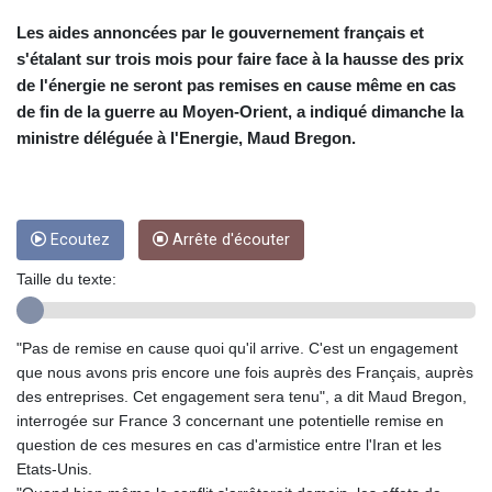
CRC 453.228387
CUC 1
Les aides annoncées par le gouvernement français et
CUP 26.5
s'étalant sur trois mois pour faire face à la hausse des prix
CVE 95.372573
de l'énergie ne seront pas remises en cause même en cas
CZK 20.982104
de fin de la guerre au Moyen-Orient, a indiqué dimanche la
DJF 177.546166
ministre déléguée à l'Energie, Maud Bregon.
DKK 6.46804
DOP 58.20179
DZD 132.308956
EGP 49.631449
Ecoutez
Arrête d'écouter
ERN 15
ETB 160.923669
Taille du texte:
EUR 0.86495
FJD 2.20855
FKP 0.740916
"Pas de remise en cause quoi qu'il arrive. C'est un engagement
GBP 0.742583
que nous avons pris encore une fois auprès des Français, auprès
GEL 2.610391
des entreprises. Cet engagement sera tenu", a dit Maud Bregon,
GGP 0.740916
interrogée sur France 3 concernant une potentielle remise en
GHS 11.700039
question de ces mesures en cas d'armistice entre l'Iran et les
GIP 0.740916
Etats-Unis.
GMD 73.503851