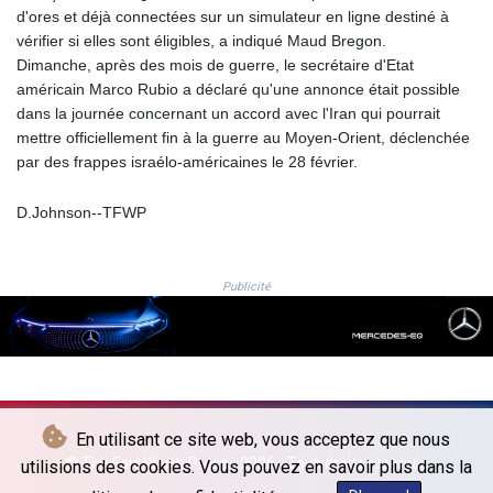
JOD 0.70904
d'ores et déjà connectées sur un simulateur en ligne destiné à
JPY 157.80604
vérifier si elles sont éligibles, a indiqué Maud Bregon.
KES 129.014401
Dimanche, après des mois de guerre, le secrétaire d'Etat
KGS 87.450384
américain Marco Rubio a déclaré qu'une annonce était possible
KHR
dans la journée concernant un accord avec l'Iran qui pourrait
4049.647537
mettre officiellement fin à la guerre au Moyen-Orient, déclenchée
KMF 426.00035
par des frappes israélo-américaines le 28 février.
KRW
1407.860383
D.Johnson--TFWP
KWD 0.30866
KYD 0.830861
KZT 467.275008
Publicité
LAK
22510.919863
LBP
89282.792025
LKR 334.420274
LRD 179.959348
En utilisant ce site web, vous acceptez que nous
LSL 16.197552
© The Fort Worth Press - 2026 - Tous droits réservés
utilisions des cookies. Vous pouvez en savoir plus dans la
LTL 2.95274
LVL 0.60489