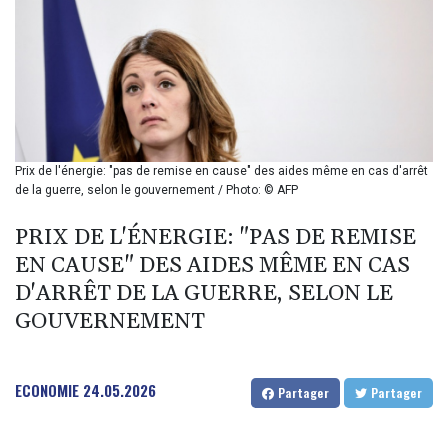
BIF 2985.079791
BMD 1
BND 1.277602
BOB 11.849673
BRL 5.083304
BSD 0.997016
BTN 94.875232
BWP 13.457596
Prix de l'énergie: "pas de remise en cause" des aides même en cas d'arrêt
BYN 2.968819
de la guerre, selon le gouvernement / Photo: © AFP
BYR 19600
BZD 2.00519
PRIX DE L'ÉNERGIE: "PAS DE REMISE
CAD 1.39545
EN CAUSE" DES AIDES MÊME EN CAS
CDF 2262.50392
D'ARRÊT DE LA GUERRE, SELON LE
CHF 0.80949
GOUVERNEMENT
CLF 0.023206
CLP 913.315746
CNY 6.747604
CNH 6.743285
ECONOMIE
24.05.2026
Partager
Partager
COP
3142.844787