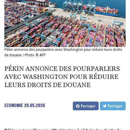
BMD 1
BND 1.280355
BOB 12.127059
BRL 5.121102
BSD 0.998525
BTN 94.928527
BWP 13.540594
BYN 2.95324
Pékin annonce des pourparlers avec Washington pour réduire leurs droits
BYR 19600
de douane / Photo: © AFP
BZD 2.008246
CAD 1.401165
PÉKIN ANNONCE DES POURPARLERS
CDF
AVEC WASHINGTON POUR RÉDUIRE
2261.000163
LEURS DROITS DE DOUANE
CHF 0.807498
CLF 0.023148
CLP 914.020319
ECONOMIE
20.05.2026
CNY 6.750205
Partager
Partager
CNH 6.748825
COP 3182.69
CRC 452.79721