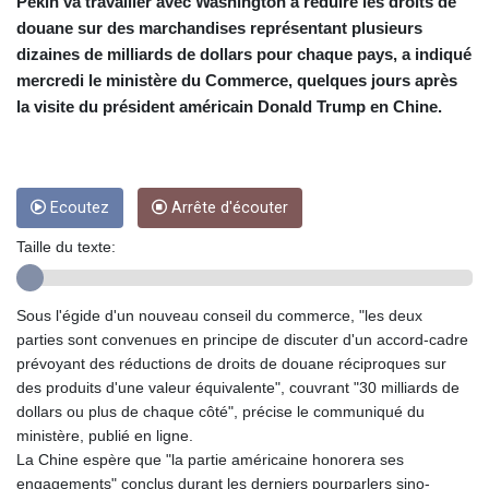
CUC 1
Pékin va travailler avec Washington à réduire les droits de
CUP 26.5
douane sur des marchandises représentant plusieurs
CVE 95.41136
dizaines de milliards de dollars pour chaque pays, a indiqué
CZK 20.95865
mercredi le ministère du Commerce, quelques jours après
DJF 177.80489
la visite du président américain Donald Trump en Chine.
DKK 6.47365
DOP 58.232602
DZD 132.944019
EGP 49.775899
Ecoutez
Arrête d'écouter
ERN 15
ETB 161.161277
Taille du texte:
EUR 0.866017
FJD 2.211503
FKP 0.742819
Sous l'égide d'un nouveau conseil du commerce, "les deux
GBP 0.742815
parties sont convenues en principe de discuter d'un accord-cadre
GEL 2.615015
prévoyant des réductions de droits de douane réciproques sur
GGP 0.742819
des produits d'une valeur équivalente", couvrant "30 milliards de
GHS 11.707393
dollars ou plus de chaque côté", précise le communiqué du
GIP 0.742819
ministère, publié en ligne.
GMD 73.496482
La Chine espère que "la partie américaine honorera ses
GNF
engagements" conclus durant les derniers pourparlers sino-