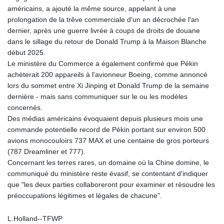
8770.290382
américains, a ajouté la même source, appelant à une
GTQ 7.616295
prolongation de la trêve commerciale d'un an décrochée l'an
GYD 208.881351
dernier, après une guerre livrée à coups de droits de douane
HKD 7.84372
dans le sillage du retour de Donald Trump à la Maison Blanche
HNL 26.762769
début 2025.
HRK 6.523803
Le ministère du Commerce a également confirmé que Pékin
HTG 130.551217
achèterait 200 appareils à l'avionneur Boeing, comme annoncé
HUF 313.870984
lors du sommet entre Xi Jinping et Donald Trump de la semaine
IDR 17907
dernière - mais sans communiquer sur le ou les modèles
ILS 3.0115
concernés.
IMP 0.742819
Des médias américains évoquaient depuis plusieurs mois une
INR 95.19655
commande potentielle record de Pékin portant sur environ 500
IQD
avions monocouloirs 737 MAX et une centaine de gros porteurs
1308.066714
(787 Dreamliner et 777).
IRR
Concernant les terres rares, un domaine où la Chine domine, le
1374799.999626
communiqué du ministère reste évasif, se contentant d'indiquer
ISK 122.78976
que "les deux parties collaboreront pour examiner et résoudre les
JEP 0.742819
préoccupations légitimes et légales de chacune".
JMD 158.672337
JOD 0.708983
L.Holland--TFWP