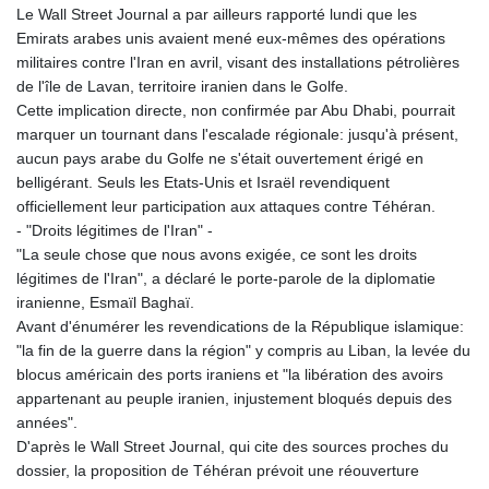
KES 127.670385
Le Wall Street Journal a par ailleurs rapporté lundi que les
KGS 87.450384
Emirats arabes unis avaient mené eux-mêmes des opérations
KHR
militaires contre l'Iran en avril, visant des installations pétrolières
4052.503796
de l'île de Lavan, territoire iranien dans le Golfe.
KMF 426.00035
Cette implication directe, non confirmée par Abu Dhabi, pourrait
KRW
marquer un tournant dans l'escalade régionale: jusqu'à présent,
1409.225039
aucun pays arabe du Golfe ne s'était ouvertement érigé en
KWD 0.30859
belligérant. Seuls les Etats-Unis et Israël revendiquent
KYD 0.833247
officiellement leur participation aux attaques contre Téhéran.
KZT 468.616634
- "Droits légitimes de l'Iran" -
LAK
"La seule chose que nous avons exigée, ce sont les droits
22582.503779
légitimes de l'Iran", a déclaré le porte-parole de la diplomatie
LBP
iranienne, Esmaïl Baghaï.
89550.000349
Avant d'énumérer les revendications de la République islamique:
LKR 335.380452
"la fin de la guerre dans la région" y compris au Liban, la levée du
LRD 181.550382
blocus américain des ports iraniens et "la libération des avoirs
LSL 16.244058
appartenant au peuple iranien, injustement bloqués depuis des
LTL 2.95274
années".
LVL 0.60489
D'après le Wall Street Journal, qui cite des sources proches du
LYD 6.365039
dossier, la proposition de Téhéran prévoit une réouverture
MAD 9.319182