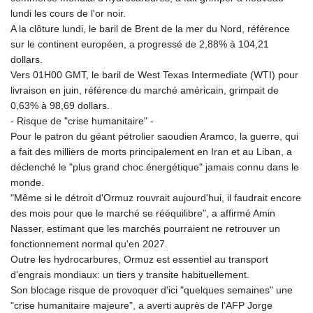
NIO 36.795607
lundi les cours de l'or noir.
NOK 9.49649
A la clôture lundi, le baril de Brent de la mer du Nord, référence
NPR 152.232915
sur le continent européen, a progressé de 2,88% à 104,21
NZD 1.696425
dollars.
OMR 0.384495
Vers 01H00 GMT, le baril de West Texas Intermediate (WTI) pour
PAB 0.999866
livraison en juin, référence du marché américain, grimpait de
PEN 3.386262
0,63% à 98,69 dollars.
PGK 4.418787
- Risque de "crise humanitaire" -
PHP 60.788038
Pour le patron du géant pétrolier saoudien Aramco, la guerre, qui
PKR 277.591253
a fait des milliers de morts principalement en Iran et au Liban, a
PLN 3.718604
déclenché le "plus grand choc énergétique" jamais connu dans le
PYG
monde.
5945.498155
"Même si le détroit d'Ormuz rouvrait aujourd'hui, il faudrait encore
QAR 3.655172
des mois pour que le marché se rééquilibre", a affirmé Amin
RON 4.540804
Nasser, estimant que les marchés pourraient ne retrouver un
RSD 101.466038
fonctionnement normal qu'en 2027.
RUB 82.272143
Outre les hydrocarbures, Ormuz est essentiel au transport
RWF
d'engrais mondiaux: un tiers y transite habituellement.
1470.282086
Son blocage risque de provoquer d'ici "quelques semaines" une
SAR 3.780227
"crise humanitaire majeure", a averti auprès de l'AFP Jorge