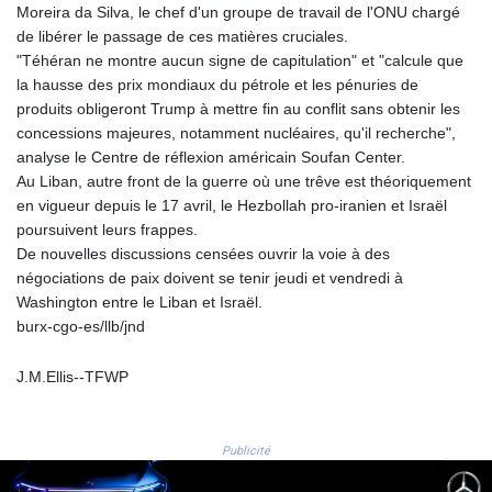
SBD 8.068348
Moreira da Silva, le chef d'un groupe de travail de l'ONU chargé
SCR 14.493142
de libérer le passage de ces matières cruciales.
SDG 600.503676
"Téhéran ne montre aucun signe de capitulation" et "calcule que
SEK 9.471475
la hausse des prix mondiaux du pétrole et les pénuries de
SGD 1.278435
produits obligeront Trump à mettre fin au conflit sans obtenir les
SLE 24.603667
concessions majeures, notamment nucléaires, qu'il recherche",
SOS 571.458312
analyse le Centre de réflexion américain Soufan Center.
SRD 37.866504
Au Liban, autre front de la guerre où une trêve est théoriquement
STD
en vigueur depuis le 17 avril, le Hezbollah pro-iranien et Israël
20697.981008
poursuivent leurs frappes.
STN 21.251865
De nouvelles discussions censées ouvrir la voie à des
SVC 8.749095
négociations de paix doivent se tenir jeudi et vendredi à
SZL 16.240762
Washington entre le Liban et Israël.
THB 32.977504
burx-cgo-es/llb/jnd
TJS 9.223917
TMT 3.505
J.M.Ellis--TFWP
TND 2.937441
TRY 47.699104
TTD 6.777323
Publicité
TWD 32.267504
TZS