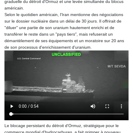
graduelle du détroit d'Ormuz et une levée simultanée du blocus
MDL 17.387495
américain.
MGA
Selon le quotidien américain, l'Iran mentionne des négociations
4266.798513
sur le dossier nucléaire dans un délai de 30 jours. Il offrirait de
MKD 53.374161
"diluer" une partie de son uranium hautement enrichi et de
MMK
transférer le reste dans un "pays tiers", mais refuserait un
2099.552715
démantèlement de ses équipements et un moratoire sur 20 ans
MNT
de son processus d'enrichissement d'uranium.
3596.040078
MOP 8.079926
MRU 40.196738
MUR 47.070378
MVR 15.460378
MWK
1733.805211
MXN 17.13181
MYR 4.090804
MZN 63.905039
NAD 16.244058
NGN
Le blocage persistant du détroit d'Ormuz, stratégique pour le
1364.460377
commerce mondial d'hydrocarbures, a fait grimper à nouveau