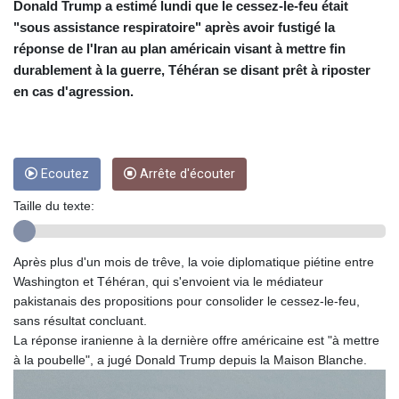
Donald Trump a estimé lundi que le cessez-le-feu était
CUP 26.5
"sous assistance respiratoire" après avoir fustigé la
CVE 95.703894
réponse de l'Iran au plan américain visant à mettre fin
CZK 20.98695
durablement à la guerre, Téhéran se disant prêt à riposter
DJF 177.720393
en cas d'agression.
DKK 6.46574
DOP 58.250393
DZD 132.931755
EGP 49.784104
Ecoutez
Arrête d'écouter
ERN 15
ETB 161.383609
Taille du texte:
EUR 0.864804
FJD 2.20855
FKP 0.743241
Après plus d'un mois de trêve, la voie diplomatique piétine entre
GBP 0.740965
Washington et Téhéran, qui s'envoient via le médiateur
GEL 2.61504
pakistanais des propositions pour consolider le cessez-le-feu,
GGP 0.743241
sans résultat concluant.
GHS 11.76039
La réponse iranienne à la dernière offre américaine est "à mettre
GIP 0.743241
à la poubelle", a jugé Donald Trump depuis la Maison Blanche.
GMD 73.503851
GNF