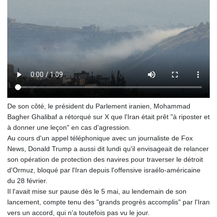
8775.000355
GTQ 7.628986
GYD 209.187745
HKD 7.84555
HNL 26.799903
HRK 6.516204
HTG 130.738004
HUF 314.294504
IDR 17803
ILS 2.99985
De son côté, le président du Parlement iranien, Mohammad
IMP 0.743241
Bagher Ghalibaf a rétorqué sur X que l'Iran était prêt "à riposter et
INR 95.19975
à donner une leçon" en cas d'agression.
IQD 1309.80882
Au cours d'un appel téléphonique avec un journaliste de Fox
IRR
News, Donald Trump a aussi dit lundi qu'il envisageait de relancer
1375550.000352
son opération de protection des navires pour traverser le détroit
ISK 123.330386
d'Ormuz, bloqué par l'Iran depuis l'offensive israélo-américaine
JEP 0.743241
du 28 février.
JMD 158.790465
Il l'avait mise sur pause dès le 5 mai, au lendemain de son
JOD 0.70904
lancement, compte tenu des "grands progrès accomplis" par l'Iran
JPY 157.51904
vers un accord, qui n'a toutefois pas vu le jour.