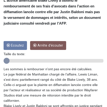
CRC 454.53954
L'actrice américaine Blake Lively a obtenu le
CUC 1
remboursement de ses frais d'avocats dans l'action en
CUP 26.5
diffamation lancée contre elle par Justin Baldoni mais pas
CVE 95.649308
le versement de dommages et intérêts, selon un document
CZK 20.993008
judiciaire consulté vendredi par l'AFP.
DJF 178.055931
DKK 6.468945
DOP 58.368898
DZD 132.93776
Ecoutez
Arrête d'écouter
EGP 49.787401
ERN 15
Taille du texte:
ETB 161.383609
EUR 0.86533
FJD 2.210502
Les sommes à rembourser n'ont pas encore été calculées.
FKP 0.743241
Le juge fédéral de Manhattan chargé de l'affaire, Lewis Liman,
GBP 0.741355
s'est donc partiellement rangé du côté de Blake Lively, 38 ans.
GEL 2.615003
Celle-ci arguait que la plainte en diffamation lancée contre elle
GGP 0.743241
par l'acteur et réalisateur et sa société de production Wayfarer
GHS 11.733937
Studios était une mesure de rétorsion interdite par le droit
GIP 0.743241
californien.
GMD 74.00032
Blake Lively et Justin Baldoni se sont affrontés en justice pendant