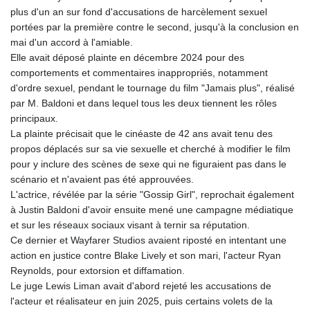
GNF
plus d'un an sur fond d'accusations de harcèlement sexuel
8782.057677
portées par la première contre le second, jusqu'à la conclusion en
GTQ 7.628986
mai d'un accord à l'amiable.
GYD 209.187745
Elle avait déposé plainte en décembre 2024 pour des
HKD 7.845415
comportements et commentaires inappropriés, notamment
HNL 26.799903
d'ordre sexuel, pendant le tournage du film "Jamais plus", réalisé
HRK 6.521304
par M. Baldoni et dans lequel tous les deux tiennent les rôles
HTG 130.738004
principaux.
HUF 314.058026
La plainte précisait que le cinéaste de 42 ans avait tenu des
IDR 17796
propos déplacés sur sa vie sexuelle et cherché à modifier le film
ILS 2.99985
pour y inclure des scènes de sexe qui ne figuraient pas dans le
IMP 0.743241
scénario et n'avaient pas été approuvées.
INR 95.17365
L'actrice, révélée par la série "Gossip Girl", reprochait également
IQD 1309.80882
à Justin Baldoni d'avoir ensuite mené une campagne médiatique
IRR
et sur les réseaux sociaux visant à ternir sa réputation.
1374850.000132
Ce dernier et Wayfarer Studios avaient riposté en intentant une
ISK 123.390415
action en justice contre Blake Lively et son mari, l'acteur Ryan
JEP 0.743241
Reynolds, pour extorsion et diffamation.
JMD 158.790465
Le juge Lewis Liman avait d'abord rejeté les accusations de
JOD 0.708994
l'acteur et réalisateur en juin 2025, puis certains volets de la