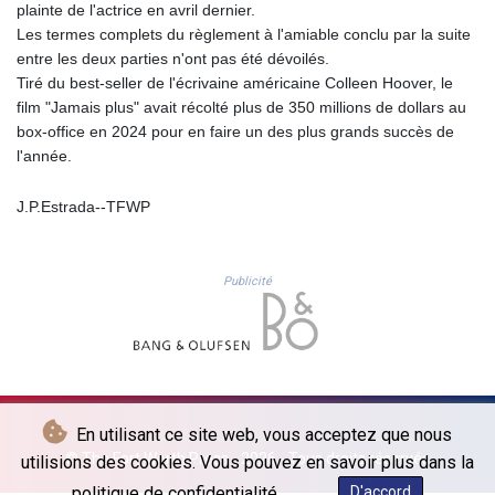
JPY 157.882976
plainte de l'actrice en avril dernier.
KES 129.359734
Les termes complets du règlement à l'amiable conclu par la suite
KGS 87.450226
entre les deux parties n'ont pas été dévoilés.
KHR
Tiré du best-seller de l'écrivaine américaine Colleen Hoover, le
4061.274765
film "Jamais plus" avait récolté plus de 350 millions de dollars au
KMF 427.000054
box-office en 2024 pour en faire un des plus grands succès de
KRW
l'année.
1409.750021
KWD 0.30871
J.P.Estrada--TFWP
KYD 0.833247
KZT 468.616634
LAK
Publicité
22575.258814
LBP
89537.973119
LKR 335.380452
LRD 180.479173
LSL 16.244058
En utilisant ce site web, vous acceptez que nous
LTL 2.95274
© The Fort Worth Press - 2026 - Tous droits réservés
utilisions des cookies. Vous pouvez en savoir plus dans la
LVL 0.60489
politique de confidentialité.
D'accord
LYD 6.360139