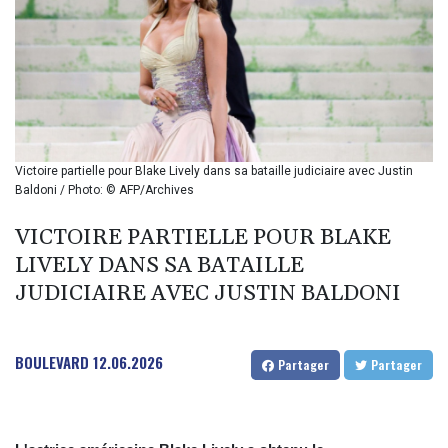
BIF 2993.650463
BMD 1
BND 1.281271
BOB 11.884005
BRL 5.105192
BSD 0.999879
BTN 95.145572
BWP 13.496235
Victoire partielle pour Blake Lively dans sa bataille judiciaire avec Justin
BYN 2.977343
Baldoni / Photo: © AFP/Archives
BYR 19600
BZD 2.010921
VICTOIRE PARTIELLE POUR BLAKE
CAD 1.394035
LIVELY DANS SA BATAILLE
CDF
JUDICIAIRE AVEC JUSTIN BALDONI
2259.999972
CHF 0.808105
CLF 0.023174
BOULEVARD
12.06.2026
CLP 914.839994
Partager
Partager
CNY 6.74905
CNH 6.74376
COP 3162.95