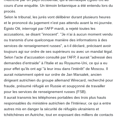
FKP 0.742819
cours d'une enquête. Un témoin britannique a été entendu lors du
GBP 0.743335
procès.
GEL 2.615024
Selon le tribunal, les jurés vont délibérer durant plusieurs heures
GGP 0.742819
et le prononcé du jugement n'est pas attendu avant la mi-journée.
GHS 11.735003
Egisto Ott, interrogé par l'AFP mardi, a rejeté toutes les
GIP 0.742819
accusations, se disant "innocent". "Je n'ai à aucun moment vendu
GMD
ou transmis d'une quelconque manière des informations à des
74.000428
services de renseignement russes", a-t-il déclaré, précisant avoir
GNF
toujours agi sur ordre de ses supérieurs ou avec un mandat légal.
8780.000142
Selon l'acte d'accusation consulté par l'AFP, il aurait "adressé des
GTQ 7.628337
demandes d'entraide" à l'Italie et au Royaume-Uni, ce qui a eu
GYD
pour effet qu'ils ont agi "à leur insu dans l'intérêt" de Moscou. Il
209.158083
aurait notamment opéré sur ordre de Jan Marsalek, ancien
HKD 7.84455
dirigeant autrichien du groupe allemand Wirecard, recherché pour
HNL 26.796086
fraude, présumé réfugié en Russie et soupçonné de travailler
HRK 6.538298
pour les services de renseignement russes (FSB).
HTG
Il aurait transmis les téléphones portables des trois plus hauts
130.718954
responsables du ministère autrichien de l'Intérieur, ce qui a entre
HUF
autres mis en danger la sécurité de réfugiés ukrainiens et
316.998001
tchétchènes en Autriche, tout en exposant des milliers de contacts