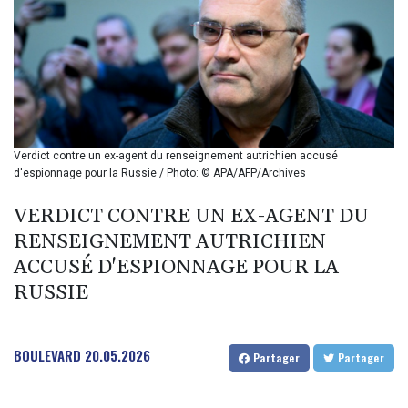
BHD 0.37711
BIF 2990
BMD 1
BND 1.281981
BOB 12.092258
BRL 5.1235
BSD 0.999753
BTN 95.145446
Verdict contre un ex-agent du renseignement autrichien accusé
BWP
d'espionnage pour la Russie / Photo: © APA/AFP/Archives
13.521485
BYN 2.960018
VERDICT CONTRE UN EX-AGENT DU
BYR 19600
RENSEIGNEMENT AUTRICHIEN
BZD 2.010681
ACCUSÉ D'ESPIONNAGE POUR LA
CAD 1.401435
RUSSIE
CDF
2260.00015
CHF 0.812655
CLF 0.023195
BOULEVARD
20.05.2026
Partager
Partager
CLP
915.880427