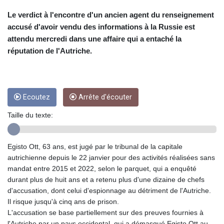
CNY 6.74905
CNH 6.747951
Le verdict à l'encontre d'un ancien agent du renseignement
COP 3160.36
accusé d'avoir vendu des informations à la Russie est
CRC
attendu mercredi dans une affaire qui a entaché la
454.762008
réputation de l'Autriche.
CUC 1
CUP 26.5
CVE 96.149866
CZK 21.04075
Ecoutez
Arrête d'écouter
DJF
177.720321
Taille du texte:
DKK 6.487735
DOP 58.29816
DZD
Egisto Ott, 63 ans, est jugé par le tribunal de la capitale
132.880362
autrichienne depuis le 22 janvier pour des activités réalisées sans
EGP 49.6944
mandat entre 2015 et 2022, selon le parquet, qui a enquêté
ERN 15
durant plus de huit ans et a retenu plus d'une dizaine de chefs
ETB
d'accusation, dont celui d'espionnage au détriment de l'Autriche.
161.364703
Il risque jusqu'à cinq ans de prison.
EUR 0.86783
L'accusation se base partiellement sur des preuves fournies à
FJD 2.214449
l'Autriche par un pays occidental, qui a démasqué Egisto Ott au