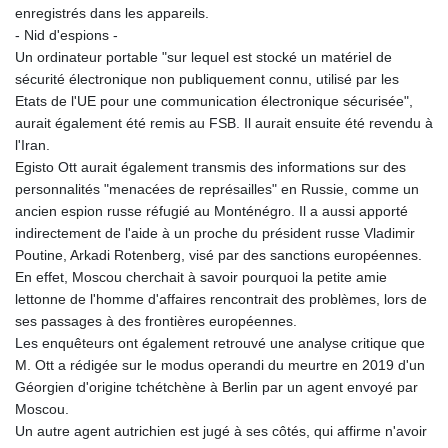
IDR 17919
enregistrés dans les appareils.
ILS 3.007697
- Nid d'espions -
IMP 0.742819
Un ordinateur portable "sur lequel est stocké un matériel de
INR 95.31225
sécurité électronique non publiquement connu, utilisé par les
IQD 1310.5
Etats de l'UE pour une communication électronique sécurisée",
IRR
aurait également été remis au FSB. Il aurait ensuite été revendu à
1374850.00036
l'Iran.
ISK 123.589409
Egisto Ott aurait également transmis des informations sur des
JEP 0.742819
personnalités "menacées de représailles" en Russie, comme un
JMD
ancien espion russe réfugié au Monténégro. Il a aussi apporté
158.474679
indirectement de l'aide à un proche du président russe Vladimir
JOD 0.709016
Poutine, Arkadi Rotenberg, visé par des sanctions européennes.
JPY
En effet, Moscou cherchait à savoir pourquoi la petite amie
158.445499
lettonne de l'homme d'affaires rencontrait des problèmes, lors de
KES
ses passages à des frontières européennes.
129.359763
Les enquêteurs ont également retrouvé une analyse critique que
KGS 87.450205
M. Ott a rédigée sur le modus operandi du meurtre en 2019 d'un
KHR
Géorgien d'origine tchétchène à Berlin par un agent envoyé par
4053.497124
Moscou.
KMF
Un autre agent autrichien est jugé à ses côtés, qui affirme n'avoir
426.999919