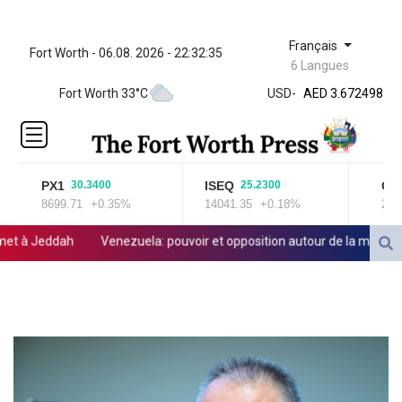
Français
Fort Worth - 06.08. 2026 - 22:32:35
ZWL
6 Langues
321.999592
Fort Worth 33°C
USD
-
AED 3.672498
AED 3.672498
AFN 65.
ALL 80.778943
AMD
PX1
ISEQ
OSE
30.3400
25.2300
366.249949
8699.71
+0.35%
14041.35
+0.18%
2020
AOA
918.000153
à Jeddah
Venezuela: pouvoir et opposition autour de la même table 
ARS 1499.7458
AUD 1.422111
AWG 1.8
AZN 1.701353
BAM 1.694243
BBD 2.013626
BDT
123.754743