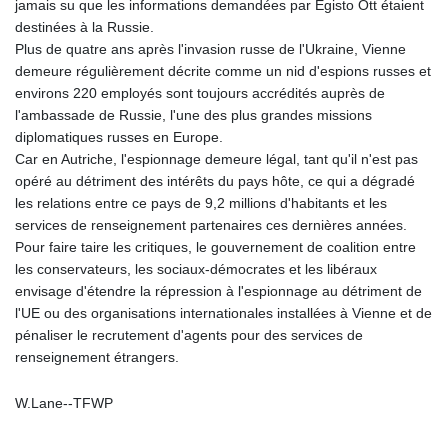
jamais su que les informations demandées par Egisto Ott étaient
KRW
destinées à la Russie.
1424.140286
Plus de quatre ans après l'invasion russe de l'Ukraine, Vienne
KWD 0.30966
demeure régulièrement décrite comme un nid d'espions russes et
KYD 0.833171
environs 220 employés sont toujours accrédités auprès de
KZT
l'ambassade de Russie, l'une des plus grandes missions
468.495939
diplomatiques russes en Europe.
LAK
Car en Autriche, l'espionnage demeure légal, tant qu'il n'est pas
22602.503172
opéré au détriment des intérêts du pays hôte, ce qui a dégradé
LBP
les relations entre ce pays de 9,2 millions d'habitants et les
89550.000065
services de renseignement partenaires ces dernières années.
LKR
Pour faire taire les critiques, le gouvernement de coalition entre
335.825291
les conservateurs, les sociaux-démocrates et les libéraux
LRD
envisage d'étendre la répression à l'espionnage au détriment de
181.625033
l'UE ou des organisations internationales installées à Vienne et de
LSL 16.339942
pénaliser le recrutement d'agents pour des services de
LTL 2.95274
renseignement étrangers.
LVL 0.60489
LYD 6.36971
W.Lane--TFWP
MAD 9.329497
MDL 17.39541