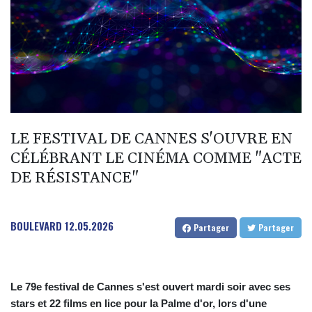
BIF 2985.079791
BMD 1
BND 1.277602
BOB 11.849673
BRL 5.083304
BSD 0.997016
BTN 94.875232
BWP 13.457596
BYN 2.968819
LE FESTIVAL DE CANNES S'OUVRE EN
BYR 19600
CÉLÉBRANT LE CINÉMA COMME "ACTE
BZD 2.00519
CAD 1.39545
DE RÉSISTANCE"
CDF 2262.50392
CHF 0.80949
CLF 0.023206
BOULEVARD
12.05.2026
Partager
Partager
CLP 913.315746
CNY 6.747604
CNH 6.743285
COP
Le 79e festival de Cannes s'est ouvert mardi soir avec ses
3142.844787
stars et 22 films en lice pour la Palme d'or, lors d'une