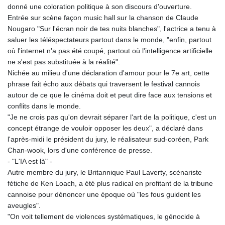
JOD 0.70904
donné une coloration politique à son discours d'ouverture.
JPY 157.80604
Entrée sur scène façon music hall sur la chanson de Claude
KES 129.014401
Nougaro "Sur l'écran noir de tes nuits blanches", l'actrice a tenu à
KGS 87.450384
saluer les téléspectateurs partout dans le monde, "enfin, partout
KHR
où l'internet n'a pas été coupé, partout où l'intelligence artificielle
4049.647537
ne s'est pas substituée à la réalité".
KMF 426.00035
Nichée au milieu d'une déclaration d'amour pour le 7e art, cette
KRW
phrase fait écho aux débats qui traversent le festival cannois
1407.860383
autour de ce que le cinéma doit et peut dire face aux tensions et
KWD 0.30866
conflits dans le monde.
KYD 0.830861
"Je ne crois pas qu'on devrait séparer l'art de la politique, c'est un
KZT 467.275008
concept étrange de vouloir opposer les deux", a déclaré dans
LAK
l'après-midi le président du jury, le réalisateur sud-coréen, Park
22510.919863
Chan-wook, lors d'une conférence de presse.
LBP
- "L'IA est là" -
89282.792025
Autre membre du jury, le Britannique Paul Laverty, scénariste
LKR 334.420274
fétiche de Ken Loach, a été plus radical en profitant de la tribune
LRD 179.959348
cannoise pour dénoncer une époque où "les fous guident les
LSL 16.197552
aveugles".
LTL 2.95274
"On voit tellement de violences systématiques, le génocide à
LVL 0.60489