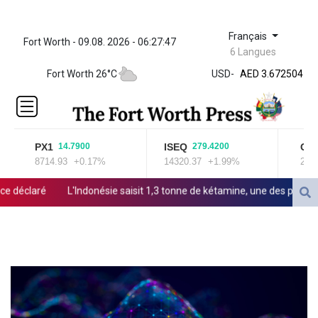
Français
Fort Worth - 09.08. 2026 - 06:27:47
ZWL 321.999592
6 Langues
AED 3.672504
Fort Worth 26°C
USD
-
AED 3.672504
AFN 66.
ALL 80.629676
AMD
365.091035
PX1
ISEQ
OSEB
14.7900
279.4200
AOA
8714.93
+0.17%
14320.37
+1.99%
2025.
917.000367
ARS
éclaré
L'Indonésie saisit 1,3 tonne de kétamine, une des plus grosse
1491.937897
AUD 1.417435
AWG 1.80125
AZN 1.70397
BAM 1.691649
BBD 2.00813
BDT 123.418242
BHD 0.375989