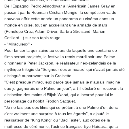
GNF
De l'Espagnol Pedro Almodovar à l'Américain James Gray en
8756.649224
passant par le Roumain Cristian Mungiu, la compétition va de
GTQ 7.607144
nouveau offrir cette année un panorama du cinéma dans un
GYD 208.588851
monde en crise, tout en accueillant une armada de stars
HKD 7.84315
(Penélope Cruz, Adam Driver, Barbra Streisand, Marion
HNL 26.723176
Cotillard...) sur son tapis rouge.
HRK 6.518804
- "Miraculeux" -
HTG 130.363707
Pour lancer la quinzaine au cours de laquelle une centaine de
HUF 314.060388
films seront projetés, le festival a remis mardi soir une Palme
IDR 17801
d'honneur à Peter Jackson, le réalisateur néo-zélandais de la
ILS 2.99985
mythique trilogie du "Seigneur des anneaux" qui n'avait jamais été
IMP 0.74148
distingué auparavant sur la Croisette.
INR 95.210504
"C'est presque miraculeux parce que jamais je n'aurais imaginé
IQD
que je gagnerais une Palme un jour", a-t-il déclaré en recevant la
1306.058902
distinction des mains d'Elijah Wood, qui a incarné pour lui le
IRR
personnage du hobbit Frodon Sacquet.
1375550.000352
"Je ne fais pas des films qui se prêtent à une Palme d'or, donc
ISK 123.340386
c'est vraiment une surprise à tous les égards", a ajouté le
JEP 0.74148
réalisateur de "King Kong" ou "Bad Taste", aux côtés de la
JMD 158.335856
maîtresse de cérémonie, l'actrice française Eye Haïdara, qui a