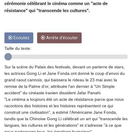
CRC 453.228387
cérémonie célébrant le cinéma comme un "acte de
CUC 1
résistance" qui "transcende les cultures".
CUP 26.5
CVE 95.372573
CZK 20.982104
DJF 177.546166
Ecoutez
Arrête d'écouter
DKK 6.46804
DOP 58.20179
Taille du texte:
DZD 132.308956
EGP 49.631449
ERN 15
Sur la scène du Palais des festivals, devant un parterre de stars,
ETB 160.923669
les actrices Gong Li et Jane Fonda ont donné le coup d'envoi du
EUR 0.86495
grand raout cannois, qui baissera le rideau le 23 mai avec la
FJD 2.20855
remise de la Palme d'or, attribuée l'an dernier à "Un Simple
FKP 0.74148
accident" du cinéaste iranien dissident Jafar Panahi.
GBP 0.742583
"Le cinéma a toujours été un acte de résistance parce que nous
GEL 2.610391
racontons des histoires et les histoires représentent ce qui
GGP 0.74148
construit une civilisation", a estimé l'Américaine Jane Fonda,
GHS 11.700039
tandis que la Chinoise Gong Li célébrait un art qui "transcende les
GIP 0.74148
langues, les cultures et les générations" et s'adresse "à ce que
GMD 73.503851
nous partageons tous, les émotions humaines".