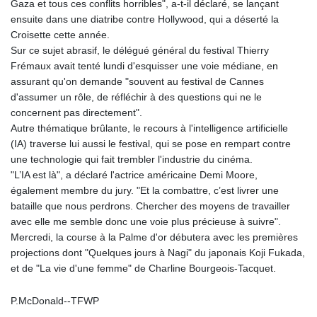
Gaza et tous ces conflits horribles", a-t-il déclaré, se lançant
LYD 6.341738
ensuite dans une diatribe contre Hollywood, qui a déserté la
MAD 9.29222
Croisette cette année.
MDL 17.337716
Sur ce sujet abrasif, le délégué général du festival Thierry
MGA
Frémaux avait tenté lundi d'esquisser une voie médiane, en
4254.638239
assurant qu'on demande "souvent au festival de Cannes
MKD 53.215413
d'assumer un rôle, de réfléchir à des questions qui ne le
MMK
concernent pas directement".
2099.549369
Autre thématique brûlante, le recours à l'intelligence artificielle
MNT
(IA) traverse lui aussi le festival, qui se pose en rempart contre
3595.852714
une technologie qui fait trembler l'industrie du cinéma.
MOP 8.056654
"L’IA est là", a déclaré l'actrice américaine Demi Moore,
MRU 40.080439
également membre du jury. "Et la combattre, c’est livrer une
MUR 47.070378
bataille que nous perdrons. Chercher des moyens de travailler
MVR 15.450378
avec elle me semble donc une voie plus précieuse à suivre".
MWK
Mercredi, la course à la Palme d'or débutera avec les premières
1728.841413
projections dont "Quelques jours à Nagi" du japonais Koji Fukada,
MXN 17.13645
et de "La vie d'une femme" de Charline Bourgeois-Tacquet.
MYR 4.090104
MZN 63.905039
P.McDonald--TFWP
NAD 16.197552