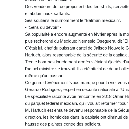
Des vendeurs de rue proposent des tee-shirts, serviettes
et abdominaux saillants.
Ses soutiens le surnomment le "Batman mexicain".
- "Sens du devoir" -
Sa popularité a encore augmenté en février après la mort
plus recherché du Mexique: Nemesio Oseguera, dit "E
C'était lui, chef du puissant cartel de Jalisco Nouvelle 
Harfuch, alors responsable de la sécurité de la capitale
Trente hommes lourdement armés s'étaient éjectés d'une
l'actuel ministre se trouvait. Il a été atteint de deux ba
même qu'un passant.
Ce genre d'événement "vous marque pour la vie, vous 
Gerardo Rodriguez, expert en sécurité nationale à l'Un
Le spécialiste raconte avoir rencontré en 2018 Omar Ha
du parquet fédéral mexicain, qu'il voulait réformer "pour s
M. Harfuch est ensuite devenu responsable de la Sécur
direction, les homicides dans la capitale ont diminué de
hausse des plaintes contre des policiers.