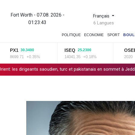
Fort Worth - 07.08. 2026 -
Français
01:23:44
6 Langues
POLITIQUE
ECONOMIE
SPORT
BOUL
PX1
ISEQ
OSEBX
30.3400
25.2300
6.
8699.71
+0.35%
14041.35
+0.18%
2020
+0.33
nts saoudien, turc et pakistanais en sommet à Jeddah
Venezuela: