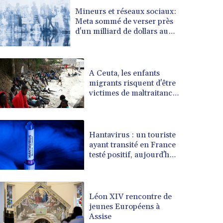
BRL 5.110598
Mineurs et réseaux sociaux:
Meta sommé de verser près
BSD 1.001871
d'un milliard de dollars au
BTN 95.346152
Nouveau-Mexique
BWP 13.550126
BYN 2.966287
BYR 19600
A Ceuta, les enfants
BZD 2.01494
migrants risquent d'être
victimes de maltraitance
CAD 1.40277
et d'exploitation,
CDF 2259.999745
avertissent des ONG
CHF 0.812405
CLF 0.023195
Hantavirus : un touriste
CLP 915.8799
ayant transité en France
CNY 6.74905
testé positif, aujourd'hui
isolé en Espagne
CNH 6.74632
(gouvernement français)
COP 3160.36
CRC 455.750926
Léon XIV rencontre de
CUC 1
jeunes Européens à
CUP 26.5
Assise