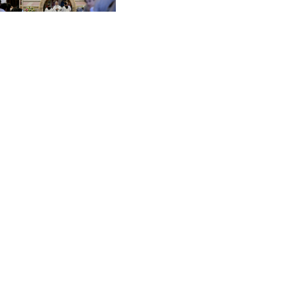
CVE 95.718223
CZK 21.040702
DJF 178.411296
DKK 6.487973
DOP 58.379523
DZD 132.877747
EGP 49.688096
ERN 15
ETB 161.7072
EUR 0.867899
FJD 2.215399
FKP 0.743241
GBP 0.743355
GEL 2.614976
GGP 0.743241
GHS 11.776297
GIP 0.743241
GMD 74.000443
GNF 8798.496547