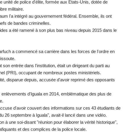
e unité de police d'élite, formée aux Etats-Unis, dotée de
bre militaire.
aum l'a intégré au gouvernement fédéral. Ensemble, ils ont
chefs de bandes criminelles.
ides a été ramené à son plus bas niveau depuis 2015 dans le
 Harfuch a commencé sa carrière dans les forces de l'ordre en
dissoute.
n entrée dans l'institution, était un dirigeant du parti au
onnel (PRI), occupant de nombreux postes ministériels.
urité, disparue depuis, accusée d'avoir reprimé des opposants
es enlèvements d'Iguala en 2014, emblématique des plus de
e.
ccuse d'avoir couvert des informations sur ces 43 étudiants de
 du 26 septembre à Iguala", avait-il lancé dans une vidéo.
tion à une soi-disant "réunion pour élaborer la vérité historique",
afiquants et des complices de la police locale.