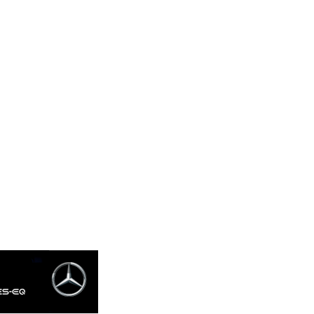
MKD 53.409668
MMK 2099.552715
MNT 3596.040078
MOP 8.095403
MRU 40.165112
MUR 47.070177
MVR 15.46009
MWK 1737.235719
MXN 17.198475
MYR 4.089498
MZN 63.899841
NAD 16.341492
NGN 1364.670014
NIO 36.866479
NOK 9.540798
NPR 152.554158
NZD 1.705248
OMR 0.384489
PAB 1.001866