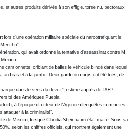
, et autres produits dérivés à son effigie, torse nu, pectoraux
 lors d'une opération militaire spéciale du narcotrafiquant le
l Mencho".
Génération, qui avait ordonné la tentative d'assassinat contre M.
, Mexico.
 camionnette, criblant de balles le véhicule blindé dans lequel
lles, au bras et à la jambe. Deux garde du corps ont été tués, de
marque dans le sens du devoir", estime auprès de l'AFP
iversité des Amériques Puebla.
rfuch, à l'époque directeur de l'Agence d'enquêtes criminelles
'attaquer à la criminalité".
ité de Mexico, lorsque Claudia Sheinbaum était maire. Sous sa
 50%, selon les chiffres officiels, qui montrent également une