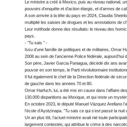
Le ministre a créé à Mexico, puis au niveau national, un
pouvoirs d'enquête et d'action élargis, et d'armes de cali
A son arrivée à la tête du pays en 2024, Claudia Sheinb
multiplié les saisies de drogues et les arrestations de 
Leur méthode donne des résultats: le niveau des homic
pays.
- "Tu sais " -
Issu d'une famille de politiques et de militaires, Omar
2008 au sein de l'ancienne Police fédérale, aujourd'hui 
Son père, Javier Garcia Paniagua, décédé dix ans avant so
pouvoir en son temps, le Parti révolutionnaire instituti
Il fut également le chef de la Direction fédérale de séc
de gauche dans les années 70 et 80.
Omar Harfuch, lui, a été mis en cause dans l'affaire d
130.000 disparitions au Mexique, et qui reste un mystèr
En octobre 2023, le député Manuel Vázquez Arellano l'a
l'école d'Ayotzinapa. "Tu sais ce qui s'est passé la nuit
Un an plus tôt, l'actuel ministre avait nié toute participa
largement contestée, qui attribue le crime à des narcotr