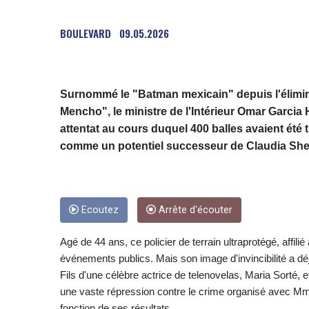
BOULEVARD
09.05.2026
Surnommé le "Batman mexicain" depuis l'élimina
Mencho", le ministre de l'Intérieur Omar Garcia
attentat au cours duquel 400 balles avaient été 
comme un potentiel successeur de Claudia Shein
Ecoutez
Arrête d'écouter
Agé de 44 ans, ce policier de terrain ultraprotégé, affil
événements publics. Mais son image d'invincibilité a d
Fils d'une célèbre actrice de telenovelas, Maria Sorté, e
une vaste répression contre le crime organisé avec Mme
fonction de ses résultats.