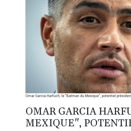
Omar Garcia Harfuch, le "Batman du Mexique", potentiel présiden
OMAR GARCIA HARFU
MEXIQUE", POTENTI