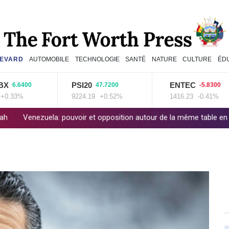
EVARD
AUTOMOBILE
TECHNOLOGIE
SANTÉ
NATURE
CULTURE
ÉD
PSI20
ENTEC
6400
47.7200
-5.8300
%
9224.19
+0.52%
1416.23
-0.41%
 pouvoir et opposition autour de la même table en vue d'une transit