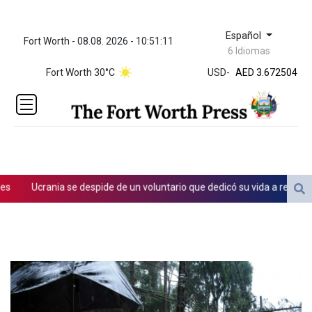
Español
Fort Worth - 08.08. 2026 - 10:51:11
ZWL 321.999592
6 Idiomas
AED 3.672504
Fort Worth 30°C
USD
-
AED 3.672504
AFN 66.
ALL 80.629676
AMD
365.091035
AOA
917.000367
ARS
Ucrania se despide de un voluntario que dedicó su vida a rescatar a 
1491.937897
AUD 1.417435
AWG 1.80125
AZN 1.70397
BAM 1.691649
BBD 2.00813
BDT 123.418242
BHD 0.375989