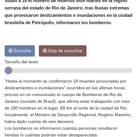
CRC 453.228387
Subió a 18 el número de muertos este martes en la región
CUC 1
serrana del estado de Rio de Janeiro, tras lluvias extremas
CUP 26.5
que provocaron deslizamientos e inundaciones en la ciudad
CVE 95.372573
brasileña de Petrópolis, informaron los bomberos.
CZK 20.982104
DJF 177.546166
DKK 6.46804
DOP 58.20179
Escucha
Deja de escuchar
DZD 132.308956
EGP 49.555853
Tamaño del texto:
ERN 15
ETB 160.923669
EUR 0.86495
"Hasta el momento se confirmaron 18 muertes provocadas por
FJD 2.20855
deslizamientos e inundaciones" ocurridos en las últimas horas,
FKP 0.740916
precisó en un comunicado el cuerpo de Bomberos de Rio de
GBP 0.741235
Janeiro (sureste de Brasil), que afirma estar trabajando con más
GEL 2.610391
de 180 hombres en el lugar, 68 km al norte de la ciudad de Rio.
GGP 0.740916
Inicialmente, el Ministro de Desarrollo Regional, Rogério Marinho,
GHS 11.700039
había dado cuenta de seis decesos.
GIP 0.740916
Los bomberos no informaron cuántas personas resultaron
GMD 73.503851
heridas ni cuántas podrían estar desaparecidas.