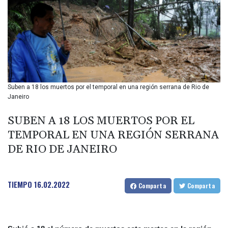
BIF 2985.079791
BMD 1
BND 1.277602
BOB 11.849673
BRL 5.083304
BSD 0.997016
BTN 94.875232
BWP 13.457596
Suben a 18 los muertos por el temporal en una región serrana de Rio de
BYN 2.968819
Janeiro
BYR 19600
BZD 2.00519
SUBEN A 18 LOS MUERTOS POR EL
CAD 1.39545
TEMPORAL EN UNA REGIÓN SERRANA
CDF 2262.50392
DE RIO DE JANEIRO
CHF 0.80802
CLF 0.023212
CLP 913.560396
TIEMPO
16.02.2022
CNY 6.747604
Comparta
Comparta
CNH 6.743285
COP
3142.844787