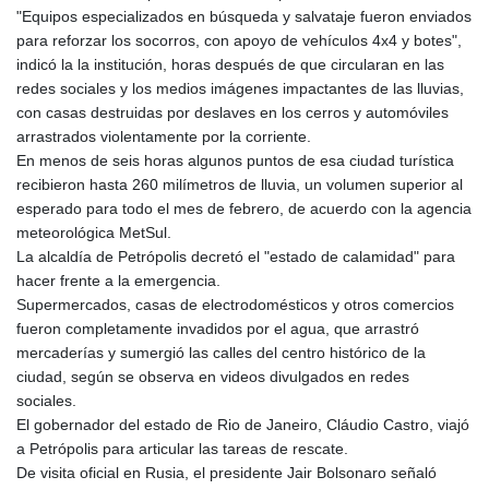
GNF
"Equipos especializados en búsqueda y salvataje fueron enviados
8756.649224
para reforzar los socorros, con apoyo de vehículos 4x4 y botes",
GTQ 7.607144
indicó la la institución, horas después de que circularan en las
GYD 208.588851
redes sociales y los medios imágenes impactantes de las lluvias,
HKD 7.84315
con casas destruidas por deslaves en los cerros y automóviles
HNL 26.723176
arrastrados violentamente por la corriente.
HRK 6.518804
En menos de seis horas algunos puntos de esa ciudad turística
HTG 130.363707
recibieron hasta 260 milímetros de lluvia, un volumen superior al
HUF 314.060388
esperado para todo el mes de febrero, de acuerdo con la agencia
IDR 17801
meteorológica MetSul.
ILS 2.99985
La alcaldía de Petrópolis decretó el "estado de calamidad" para
IMP 0.740916
hacer frente a la emergencia.
INR 95.210504
Supermercados, casas de electrodomésticos y otros comercios
IQD
fueron completamente invadidos por el agua, que arrastró
1306.058902
mercaderías y sumergió las calles del centro histórico de la
IRR
ciudad, según se observa en videos divulgados en redes
1375550.000352
sociales.
ISK 123.340386
El gobernador del estado de Rio de Janeiro, Cláudio Castro, viajó
JEP 0.740916
a Petrópolis para articular las tareas de rescate.
JMD 158.335856
De visita oficial en Rusia, el presidente Jair Bolsonaro señaló