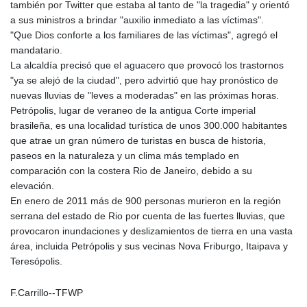
JOD 0.70904
también por Twitter que estaba al tanto de "la tragedia" y orientó
JPY 157.80604
a sus ministros a brindar "auxilio inmediato a las víctimas".
KES 129.014401
"Que Dios conforte a los familiares de las víctimas", agregó el
KGS 87.450384
mandatario.
KHR
La alcaldía precisó que el aguacero que provocó los trastornos
4049.647537
"ya se alejó de la ciudad", pero advirtió que hay pronóstico de
KMF 426.00035
nuevas lluvias de "leves a moderadas" en las próximas horas.
KRW
Petrópolis, lugar de veraneo de la antigua Corte imperial
1407.890383
brasileña, es una localidad turística de unos 300.000 habitantes
KWD 0.30866
que atrae un gran número de turistas en busca de historia,
KYD 0.830861
paseos en la naturaleza y un clima más templado en
KZT 467.275008
comparación con la costera Rio de Janeiro, debido a su
LAK
elevación.
22510.919863
En enero de 2011 más de 900 personas murieron en la región
LBP
serrana del estado de Rio por cuenta de las fuertes lluvias, que
89282.792025
provocaron inundaciones y deslizamientos de tierra en una vasta
LKR 334.420274
área, incluida Petrópolis y sus vecinas Nova Friburgo, Itaipava y
LRD 179.959348
Teresópolis.
LSL 16.197552
LTL 2.95274
F.Carrillo--TFWP
LVL 0.60489