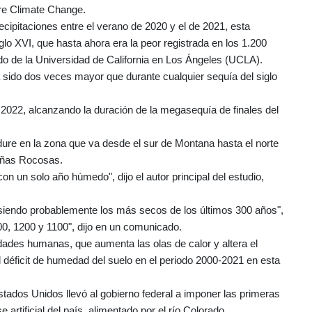
ture Climate Change.
cipitaciones entre el verano de 2020 y el de 2021, esta
glo XVI, que hasta ahora era la peor registrada en los 1.200
do de la Universidad de California en Los Ángeles (UCLA).
a sido dos veces mayor que durante cualquier sequía del siglo
2022, alcanzando la duración de la megasequía de finales del
o dure en la zona que va desde el sur de Montana hasta el norte
añas Rocosas.
 un solo año húmedo", dijo el autor principal del estudio,
n siendo probablemente los más secos de los últimos 300 años",
00, 1200 y 1100", dijo en un comunicado.
vidades humanas, que aumenta las olas de calor y altera el
 déficit de humedad del suelo en el periodo 2000-2021 en esta
stados Unidos llevó al gobierno federal a imponer las primeras
artificial del país, alimentado por el río Colorado.