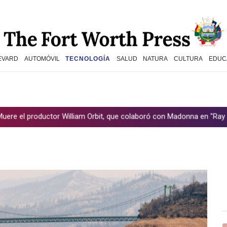
EVARD
AUTOMÓVIL
TECNOLOGÍA
SALUD
NATURA
CULTURA
EDUC
tor William Orbit, que colaboró con Madonna en "Ray of Light"
L