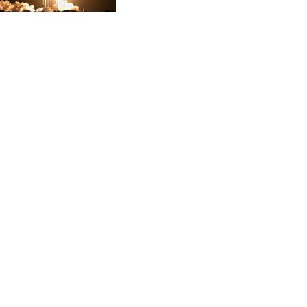
CVE 95.649308
según científicos
CZK 20.993008
DJF 178.055931
DKK 6.468945
DOP 58.368898
DZD 132.93776
EGP 49.787401
ERN 15
ETB 161.383609
EUR 0.86533
FJD 2.210502
FKP 0.743241
GBP 0.741355
GEL 2.615003
GGP 0.743241
GHS 11.733937
GIP 0.743241
GMD 74.00032
GNF 8782.057677