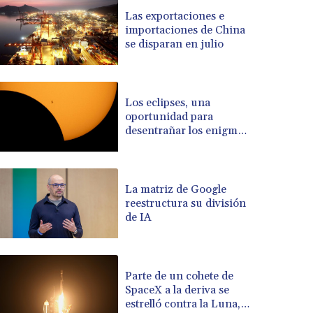
BRL 5.105192
Las exportaciones e
importaciones de China
BSD 0.999879
se disparan en julio
BTN 95.145572
BWP 13.496235
BYN 2.977343
BYR 19600
Los eclipses, una
BZD 2.010921
oportunidad para
desentrañar los enigmas
CAD 1.394035
del Sol
CDF 2259.999972
CHF 0.808105
CLF 0.023174
La matriz de Google
CLP 914.839994
reestructura su división
CNY 6.74905
de IA
CNH 6.74376
COP 3162.95
CRC 454.53954
Parte de un cohete de
CUC 1
SpaceX a la deriva se
CUP 26.5
estrelló contra la Luna,