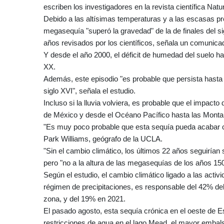
escriben los investigadores en la revista científica Na
Debido a las altísimas temperaturas y a las escasas pre
megasequía "superó la gravedad" de la de finales del si
años revisados por los científicos, señala un comunica
Y desde el año 2000, el déficit de humedad del suelo h
XX.
Además, este episodio "es probable que persista hasta 
siglo XVI", señala el estudio.
Incluso si la lluvia volviera, es probable que el impact
de México y desde el Océano Pacífico hasta las Mont
"Es muy poco probable que esta sequía pueda acabar con
Park Williams, geógrafo de la UCLA.
"Sin el cambio climático, los últimos 22 años seguiría
pero "no a la altura de las megasequías de los años 15
Según el estudio, el cambio climático ligado a las acti
régimen de precipitaciones, es responsable del 42% del
zona, y del 19% en 2021.
El pasado agosto, esta sequía crónica en el oeste de E
restricciones de agua en el lago Mead, el mayor embalse 