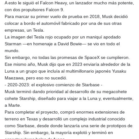
KES 128.780385
A esto le siguió el Falcon Heavy, un lanzador mucho más potente,
KGS 87.450384
con dos propulsores Falcon 9.
KHR
Para marcar su primer vuelo de prueba en 2018, Musk decidió
4052.503796
colocar a bordo el automóvil fabricado por una de sus otras
KMF 426.00035
empresas, un Tesla.
KRW
La imagen del Tesla rojo ocupado por un maniquí apodado
1407.890383
Starman —en homenaje a David Bowie— se vio en todo el
KWD 0.30867
mundo.
KYD 0.833247
Sin embargo, no todas las promesas de SpaceX se cumplieron.
KZT 468.616634
Ese mismo año, Musk dijo que en 2023 enviaría alrededor de la
LAK
Luna a un grupo que incluía al multimillonario japonés Yusaku
22582.503779
Maezawa, pero eso no sucedió.
LBP
- 2020-2023: el explosivo comienzo de Starbase -
89550.000349
Musk terminó dando prioridad al desarrollo de su megacohete
LKR 335.380452
cohete Starship, diseñado para viajar a la Luna y, eventualmente,
LRD 181.550382
a Marte.
LSL 16.130381
Para completar el proyecto, compró enormes extensiones de
LTL 2.95274
terreno en Texas y desarrolló un complejo industrial conocido
LVL 0.60489
como Starbase, desde donde lanzaría una serie de prototipos de
LYD 6.365039
Starship. Sin embargo, la mayoría explotó y terminó en
MAD 9.305039