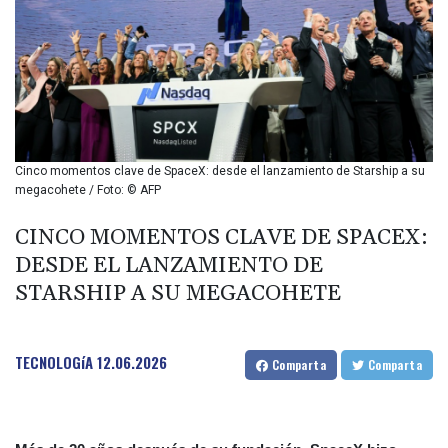
BIF 2987.5
BMD 1
BND 1.281271
BOB 11.884005
BRL 5.097604
BSD 0.999879
BTN 95.145572
BWP 13.496235
Cinco momentos clave de SpaceX: desde el lanzamiento de Starship a su
BYN 2.977343
megacohete / Foto: © AFP
BYR 19600
BZD 2.010921
CINCO MOMENTOS CLAVE DE SPACEX:
CAD 1.39555
DESDE EL LANZAMIENTO DE
CDF 2262.50392
STARSHIP A SU MEGACOHETE
CHF 0.80802
CLF 0.023137
CLP 913.560396
TECNOLOGíA
12.06.2026
CNY 6.747604
Comparta
Comparta
CNH 6.743285
COP 3157.16
CRC 454.53954