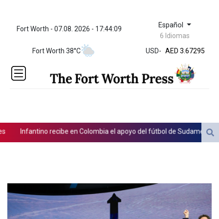
Español
Fort Worth - 07.08. 2026 - 17:44:09
ZWL 321.999592
6 Idiomas
AED 3.67295
Fort Worth 38°C
USD
-
AED 3.67295
AFN 66.
ALL 80.603989
AMD
366.170403
AOA
917.000367
ARS
Infantino recibe en Colombia el apoyo del fútbol de Sudamérica
1491.937904
AUD 1.414627
AWG 1.80125
AZN 1.70397
BAM 1.696506
BBD 2.013896
BDT 123.776354
BHD 0.377104