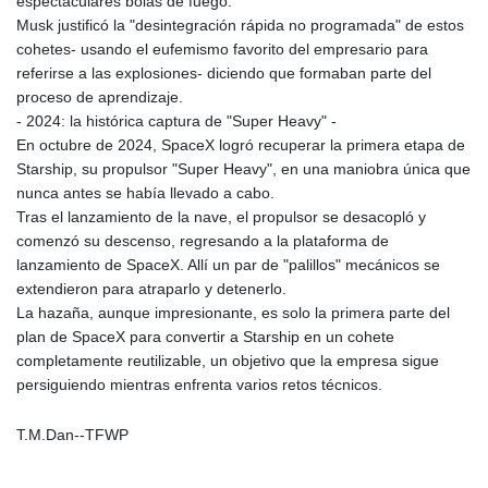
espectaculares bolas de fuego.
MDL 17.387495
Musk justificó la "desintegración rápida no programada" de estos
MGA
cohetes- usando el eufemismo favorito del empresario para
4310.000347
referirse a las explosiones- diciendo que formaban parte del
MKD 53.374161
proceso de aprendizaje.
MMK
- 2024: la histórica captura de "Super Heavy" -
2099.552715
En octubre de 2024, SpaceX logró recuperar la primera etapa de
MNT
Starship, su propulsor "Super Heavy", en una maniobra única que
3596.040078
nunca antes se había llevado a cabo.
MOP 8.079926
Tras el lanzamiento de la nave, el propulsor se desacopló y
MRU 40.090379
comenzó su descenso, regresando a la plataforma de
MUR 47.050378
lanzamiento de SpaceX. Allí un par de "palillos" mecánicos se
MVR 15.450378
extendieron para atraparlo y detenerlo.
MWK
La hazaña, aunque impresionante, es solo la primera parte del
1737.000345
plan de SpaceX para convertir a Starship en un cohete
MXN 17.136204
completamente reutilizable, un objetivo que la empresa sigue
MYR 4.090104
persiguiendo mientras enfrenta varios retos técnicos.
MZN 63.905039
NAD 16.250377
T.M.Dan--TFWP
NGN
1364.860377