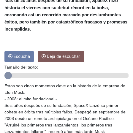
CUC 1
Más de 20 años después de su fundación, SpaceX hizo
CUP 26.5
historia el viernes con su debut récord en la bolsa,
CVE 95.703894
coronando así un recorrido marcado por deslumbrantes
CZK 20.982104
éxitos, pero también por catastróficos fracasos y promesas
DJF 177.720393
incumplidas.
DKK 6.46804
DOP 58.250393
DZD 132.93804
EGP 49.555853
Escucha
Deja de escuchar
ERN 15
ETB 160.000358
Tamaño del texto:
EUR 0.86495
FJD 2.20904
FKP 0.743241
Estos son cinco momentos clave en la historia de la empresa de
GBP 0.741235
Elon Musk.
GEL 2.610391
- 2008: el mito fundacional -
GGP 0.743241
Seis años después de su fundación, SpaceX lanzó su primer
GHS 11.76039
cohete en órbita tras múltiples fallos. Despegó en septiembre de
GIP 0.743241
2008 desde un remoto archipiélago en el Océano Pacífico.
GMD 73.503851
"Arruiné los primeros tres lanzamientos, los primeros tres
GNF
lanzamientos fallaron", recordó años más tarde Musk.