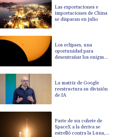
BRL 5.096204
Las exportaciones e
importaciones de China
BSD 0.999879
se disparan en julio
BTN 95.145572
BWP 13.496235
BYN 2.977343
BYR 19600
Los eclipses, una
BZD 2.010921
oportunidad para
desentrañar los enigmas
CAD 1.393745
del Sol
CDF 2262.50392
CHF 0.807704
CLF 0.023139
La matriz de Google
CLP 913.640396
reestructura su división
CNY 6.747604
de IA
CNH 6.74389
COP 3156.1
CRC 454.53954
Parte de un cohete de
CUC 1
SpaceX a la deriva se
CUP 26.5
estrelló contra la Luna,