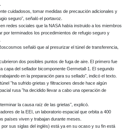
.
nte cuidadosos, tomar medidas de precaución adicionales y
ugio seguro", señaló el portavoz.
en redes sociales que la NASA había instruido a los miembros
dar por terminados los procedimientos de refugio seguro y
.
oscosmos señaló que al presurizar el túnel de transferencia,
brieron dos posibles puntos de fuga de aire. El primero fue
era capa del sellador bicomponente Germetall‑1. El segundo
rabajando en la preparación para su sellado", indicó el texto.
únel "ha sufrido grietas y filtraciones desde hace algún
pacial rusa "ha decidido llevar a cabo una operación de
minar la causa raíz de las grietas", explicó.
ores de la EEI, un laboratorio espacial que orbita a 400
tos países viven y trabajan durante meses.
or sus siglas del inglés) está ya en su ocaso y su fin está