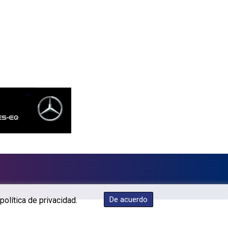
KGS 87.450384
KHR 4052.503796
KMF 426.00035
KRW 1409.225039
KWD 0.30859
KYD 0.833247
KZT 468.616634
LAK 22582.503779
LBP 89550.000349
LKR 335.380452
LRD 181.550382
LSL 16.244058
LTL 2.95274
LVL 0.60489
LYD 6.365039
MAD 9.319182
De acuerdo
política de privacidad.
MDL 17.387495
MGA 4266.798513