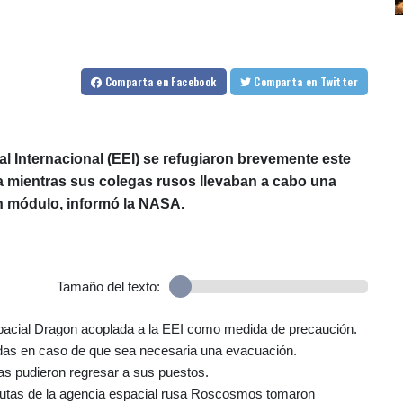
Comparta
en Facebook
Comparta
en Twitter
l Internacional (EEI) se refugiaron brevemente este
a mientras sus colegas rusos llevaban a cabo una
n módulo, informó la NASA.
Tamaño del texto:
pacial Dragon acoplada a la EEI como medida de precaución.
das en caso de que sea necesaria una evacuación.
as pudieron regresar a sus puestos.
autas de la agencia espacial rusa Roscosmos tomaron