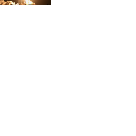
CVE 95.703894
según científicos
CZK 20.98695
DJF 177.720393
DKK 6.46574
DOP 58.250393
DZD 132.931755
EGP 49.784104
ERN 15
ETB 161.383609
EUR 0.864804
FJD 2.20855
FKP 0.743241
GBP 0.740965
GEL 2.61504
GGP 0.743241
GHS 11.76039
GIP 0.743241
GMD 73.503851
GNF 8775.000355