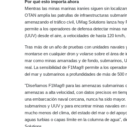
Por qué esto importa ahora
Mientras las minas marinas iraníes siguen sin localizar
OTAN amplía las patrullas de infraestructuras submarin
amenazando el tráfico civil, UMag Solutions lanza ho
permite a los operadores de defensa detectar minas na
(UUV) desde el aire, a velocidades de hasta 120 km/h, 
Tras más de un año de pruebas con unidades navales y
montarse en cualquier dron y volarse sobre el área de 
mar como minas amarradas y de fondo, submarinos, UUV
real. La sensibilidad de F1Mag® permite a los operado
del mar y submarinos a profundidades de más de 500 
"Diseñamos F1Mag® para las amenazas submarinas que
amenazas a alta velocidad, con datos precisos en tiemp
una embarcación naval cercana, nunca ha sido mayor. 
submarinos y UUV y para encontrar minas navales en 
mucho menos del clima, del estado del mar o del apoyo
aguas turbias o capas límite en la columna de agua",
Solutions.