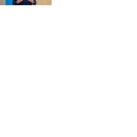
CZK 20.982104
DJF 177.546166
DKK 6.46804
DOP 58.20179
DZD 132.308956
EGP 49.631449
ERN 15
ETB 160.923669
EUR 0.86495
FJD 2.20855
FKP 0.74148
GBP 0.742583
GEL 2.610391
GGP 0.74148
GHS 11.700039
GIP 0.74148
GMD 73.503851
GNF 8756.649224
GTQ 7.607144