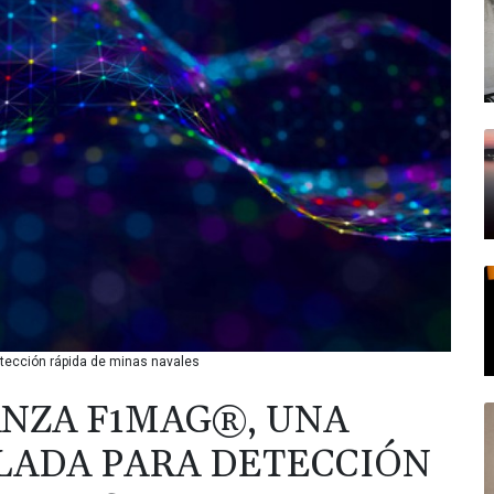
etección rápida de minas navales
NZA F1MAG®, UNA
LADA PARA DETECCIÓN