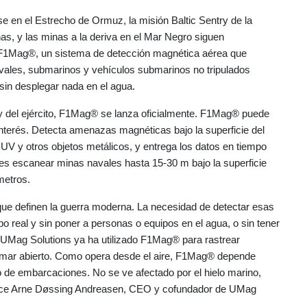
se en el Estrecho de Ormuz, la misión Baltic Sentry de la
as, y las minas a la deriva en el Mar Negro siguen
y F1Mag®, un sistema de detección magnética aérea que
vales, submarinos y vehículos submarinos no tripulados
sin desplegar nada en el agua.
 del ejército, F1Mag® se lanza oficialmente. F1Mag® puede
interés. Detecta amenazas magnéticas bajo la superficie del
 y otros objetos metálicos, y entrega los datos en tiempo
res escanear minas navales hasta 15-30 m bajo la superficie
metros.
 definen la guerra moderna. La necesidad de detectar esas
o real y sin poner a personas o equipos en el agua, o sin tener
UMag Solutions ya ha utilizado F1Mag® para rastrear
mar abierto. Como opera desde el aire, F1Mag® depende
 de embarcaciones. No se ve afectado por el hielo marino,
 dice Arne Døssing Andreasen, CEO y cofundador de UMag