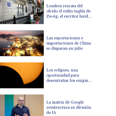
BSD 0.997016
Londres rescata del
olvido el exilio inglés de
BTN 94.875232
Zweig, el escritor huido
BWP 13.457596
de los nazis
BYN 2.968819
BYR 19600
BZD 2.00519
Las exportaciones e
CAD 1.39545
importaciones de China
se disparan en julio
CDF 2262.50392
CHF 0.80949
CLF 0.023206
CLP 913.315746
Los eclipses, una
CNY 6.747604
oportunidad para
CNH 6.743285
desentrañar los enigmas
del Sol
COP 3142.844787
CRC 453.228387
CUC 1
La matriz de Google
CUP 26.5
reestructura su división
CVE 95.372573
de IA