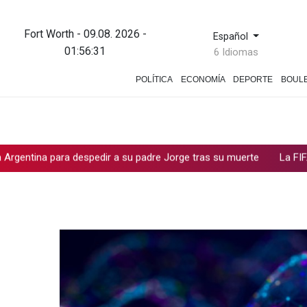
Fort Worth - 09.08. 2026 -
Español
01:56:33
6 Idiomas
POLÍTICA
ECONOMÍA
DEPORTE
BOUL
u padre Jorge tras su muerte
La FIFA contraataca y denuncia "u