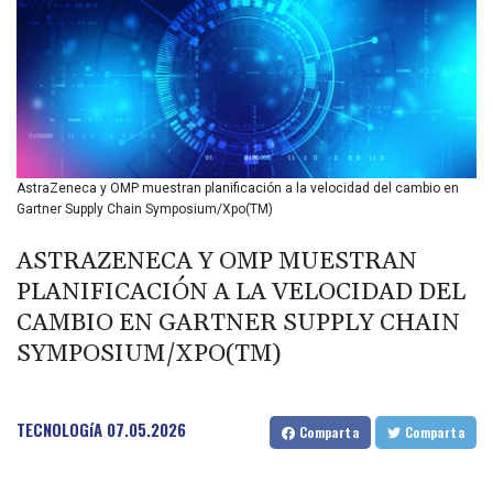
BIF 2987.5
BMD 1
BND 1.281271
BOB 11.884005
BRL 5.083304
BSD 0.999879
BTN 95.145572
BWP 13.496235
AstraZeneca y OMP muestran planificación a la velocidad del cambio en
BYN 2.977343
Gartner Supply Chain Symposium/Xpo(TM)
BYR 19600
BZD 2.010921
ASTRAZENECA Y OMP MUESTRAN
CAD 1.39555
PLANIFICACIÓN A LA VELOCIDAD DEL
CDF 2262.50392
CAMBIO EN GARTNER SUPPLY CHAIN
CHF 0.80802
SYMPOSIUM/XPO(TM)
CLF 0.023137
CLP 913.560396
CNY 6.747604
CNH 6.743285
TECNOLOGíA
07.05.2026
Comparta
Comparta
COP 3157.16
CRC 454.53954