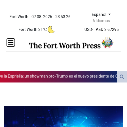
Español
Fort Worth - 07.08. 2026 - 23:53:27
ZWL 321.999592
6 Idiomas
AED 3.67295
Fort Worth 31°C
USD
-
AED 3.67295
AFN 66.
ALL 80.603989
AMD
366.170403
AOA
917.000367
ARS
Espriella: un showman pro-Trump es el nuevo presidente de Colombia
1491.937904
AUD 1.414627
AWG 1.80125
AZN 1.70397
BAM 1.696506
BBD 2.013896
BDT 123.776354
BHD 0.377104