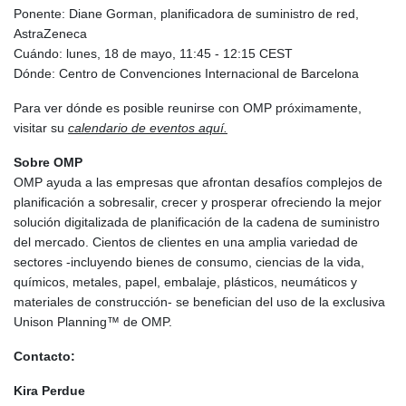
NIO 36.795607
Ponente: Diane Gorman, planificadora de suministro de red,
NOK 9.51237
AstraZeneca
NPR 152.232915
Cuándo: lunes, 18 de mayo, 11:45 - 12:15 CEST
NZD 1.696641
Dónde: Centro de Convenciones Internacional de Barcelona
OMR 0.382792
Para ver dónde es posible reunirse con OMP próximamente,
PAB 0.999866
visitar su
calendario de eventos aquí.
PEN 3.385039
PGK 4.42225
Sobre OMP
PHP 60.705038
OMP ayuda a las empresas que afrontan desafíos complejos de
PKR 277.803701
planificación a sobresalir, crecer y prosperar ofreciendo la mejor
PLN 3.719205
solución digitalizada de planificación de la cadena de suministro
PYG
del mercado. Cientos de clientes en una amplia variedad de
5945.498155
sectores -incluyendo bienes de consumo, ciencias de la vida,
QAR 3.644504
químicos, metales, papel, embalaje, plásticos, neumáticos y
RON 4.536304
materiales de construcción- se benefician del uso de la exclusiva
RSD 102.024038
Unison Planning™ de OMP.
RUB 81.892834
RWF 1465
Contacto:
SAR 3.780227
SBD 8.065696
Kira Perdue