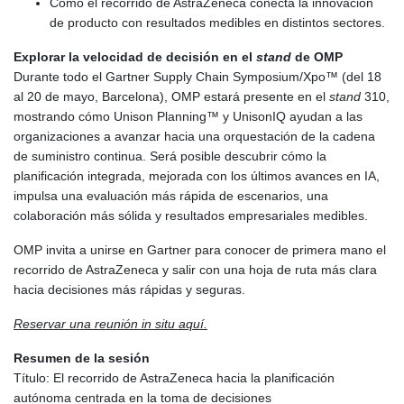
Cómo el recorrido de AstraZeneca conecta la innovación
MDL 17.387495
de producto con resultados medibles en distintos sectores.
MGA
Explorar la velocidad de decisión en el
stand
de OMP
4310.000347
Durante todo el Gartner Supply Chain Symposium/Xpo™ (del 18
MKD 53.374161
al 20 de mayo, Barcelona), OMP estará presente en el
stand
310,
MMK
mostrando cómo Unison Planning™ y UnisonIQ ayudan a las
2099.552715
organizaciones a avanzar hacia una orquestación de la cadena
MNT
de suministro continua. Será posible descubrir cómo la
3596.040078
planificación integrada, mejorada con los últimos avances en IA,
MOP 8.079926
impulsa una evaluación más rápida de escenarios, una
MRU 40.090379
colaboración más sólida y resultados empresariales medibles.
MUR 47.050378
MVR 15.450378
OMP invita a unirse en Gartner para conocer de primera mano el
MWK
recorrido de AstraZeneca y salir con una hoja de ruta más clara
1737.000345
hacia decisiones más rápidas y seguras.
MXN 17.136204
MYR 4.090104
Reservar una reunión in situ aquí.
MZN 63.905039
NAD 16.250377
Resumen de la sesión
NGN
Título: El recorrido de AstraZeneca hacia la planificación
1364.860377
autónoma centrada en la toma de decisiones