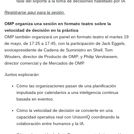
fase del soporte a la toma de decisiones habilitado por IA.
KES 128.780385
KGS 87.450384
Registrarse aquí para la sesión.
KHR
4052.503796
OMP organiza una sesión en formato teatro sobre la
KMF 426.00035
velocidad de decisión en la práctica
KRW
OMP también organizará un panel en formato teatro el martes 19
1407.890383
de mayo, de 17:25 a 17:45, con la participación de Jack Eggels,
KWD 0.30866
exvicepresidente de Cadena de Suministro en Shell; Tom
KYD 0.833247
Wouters, director de Producto de OMP; y Philip Vervloesem,
KZT 468.616634
director comercial y de Mercados de OMP.
LAK
22582.503779
Juntos explorarán:
LBP
Cómo las organizaciones pasan de una planificación
89550.000349
impulsada por calendarios a una inteligencia continua
LKR 335.380452
basada en eventos.
LRD 181.550382
LSL 16.130381
Cómo la velocidad de decisión se convierte en una
LTL 2.95274
capacidad operativa real con UnisonIQ coordinando la
LVL 0.60489
colaboración entre humanos y la IA.
LYD 6.365039
MAD 9.305039