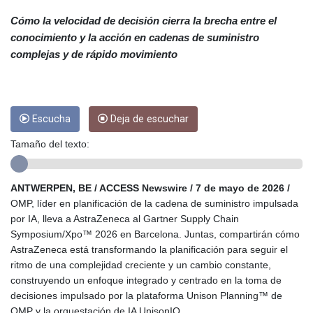
CUC 1
CUP 26.5
Cómo la velocidad de decisión cierra la brecha entre el
CVE 95.703894
conocimiento y la acción en cadenas de suministro
CZK 20.982104
complejas y de rápido movimiento
DJF 177.720393
DKK 6.46804
DOP 58.250393
DZD 132.93304
Escucha
Deja de escuchar
EGP 49.555853
ERN 15
Tamaño del texto:
ETB 160.000358
EUR 0.86495
FJD 2.20855
ANTWERPEN, BE / ACCESS Newswire / 7 de mayo de 2026 /
FKP 0.743241
OMP, líder en planificación de la cadena de suministro impulsada
GBP 0.741235
por IA, lleva a AstraZeneca al Gartner Supply Chain
GEL 2.610391
Symposium/Xpo™ 2026 en Barcelona. Juntas, compartirán cómo
GGP 0.743241
AstraZeneca está transformando la planificación para seguir el
GHS 11.76039
ritmo de una complejidad creciente y un cambio constante,
GIP 0.743241
construyendo un enfoque integrado y centrado en la toma de
GMD 73.503851
decisiones impulsado por la plataforma Unison Planning™ de
GNF
OMP y la orquestación de IA UnisonIQ.