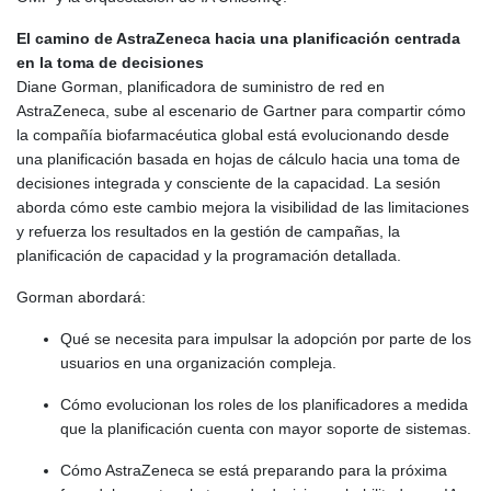
8775.000355
El camino de AstraZeneca hacia una planificación centrada
GTQ 7.628986
en la toma de decisiones
GYD 209.187745
Diane Gorman, planificadora de suministro de red en
HKD 7.84315
AstraZeneca, sube al escenario de Gartner para compartir cómo
HNL 26.880388
la compañía biofarmacéutica global está evolucionando desde
HRK 6.518804
una planificación basada en hojas de cálculo hacia una toma de
HTG 130.738004
decisiones integrada y consciente de la capacidad. La sesión
HUF 314.060388
aborda cómo este cambio mejora la visibilidad de las limitaciones
IDR 17801
y refuerza los resultados en la gestión de campañas, la
ILS 2.99985
planificación de capacidad y la programación detallada.
IMP 0.743241
INR 95.13785
Gorman abordará:
IQD 1310.5
IRR
Qué se necesita para impulsar la adopción por parte de los
1375550.000352
usuarios en una organización compleja.
ISK 123.340386
JEP 0.743241
Cómo evolucionan los roles de los planificadores a medida
JMD 158.790465
que la planificación cuenta con mayor soporte de sistemas.
JOD 0.70904
Cómo AstraZeneca se está preparando para la próxima
JPY 157.80604