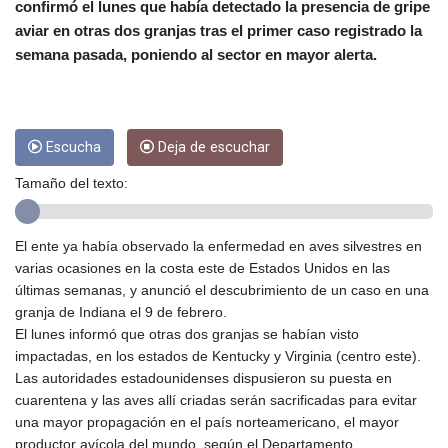
CRC 453.228387
confirmó el lunes que había detectado la presencia de gripe
CUC 1
aviar en otras dos granjas tras el primer caso registrado la
CUP 26.5
semana pasada, poniendo al sector en mayor alerta.
CVE 95.372573
CZK 20.982104
DJF 177.546166
DKK 6.46804
Escucha
Deja de escuchar
DOP 58.20179
DZD 132.308956
Tamaño del texto:
EGP 49.631449
ERN 15
ETB 160.923669
El ente ya había observado la enfermedad en aves silvestres en
EUR 0.86495
varias ocasiones en la costa este de Estados Unidos en las
FJD 2.20855
últimas semanas, y anunció el descubrimiento de un caso en una
FKP 0.74148
granja de Indiana el 9 de febrero.
GBP 0.742583
El lunes informó que otras dos granjas se habían visto
GEL 2.610391
impactadas, en los estados de Kentucky y Virginia (centro este).
GGP 0.74148
Las autoridades estadounidenses dispusieron su puesta en
GHS 11.700039
cuarentena y las aves allí criadas serán sacrificadas para evitar
GIP 0.74148
una mayor propagación en el país norteamericano, el mayor
GMD 73.503851
productor avícola del mundo, según el Departamento.