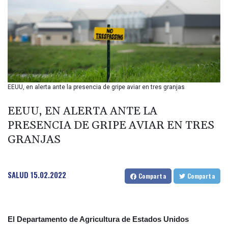
BIF 2985.079791
BMD 1
BND 1.277602
BOB 11.849673
BRL 5.083304
BSD 0.997016
BTN 94.875232
BWP 13.457596
EEUU, en alerta ante la presencia de gripe aviar en tres granjas
BYN 2.968819
BYR 19600
EEUU, EN ALERTA ANTE LA
BZD 2.00519
PRESENCIA DE GRIPE AVIAR EN TRES
CAD 1.39545
GRANJAS
CDF 2262.50392
CHF 0.80949
CLF 0.023206
CLP 913.315746
SALUD
15.02.2022
Comparta
Comparta
CNY 6.747604
CNH 6.743285
COP
3142.844787
El Departamento de Agricultura de Estados Unidos