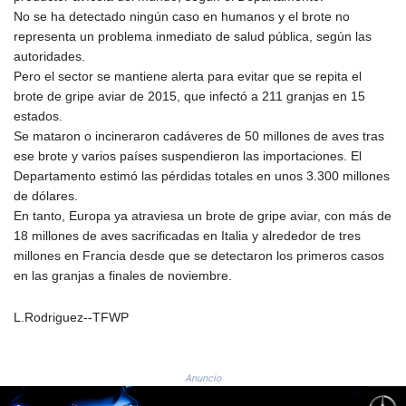
GNF
No se ha detectado ningún caso en humanos y el brote no
8756.649224
representa un problema inmediato de salud pública, según las
GTQ 7.607144
autoridades.
GYD 208.588851
Pero el sector se mantiene alerta para evitar que se repita el
HKD 7.84315
brote de gripe aviar de 2015, que infectó a 211 granjas en 15
HNL 26.723176
estados.
HRK 6.518804
Se mataron o incineraron cadáveres de 50 millones de aves tras
HTG 130.363707
ese brote y varios países suspendieron las importaciones. El
HUF 314.060388
Departamento estimó las pérdidas totales en unos 3.300 millones
IDR 17801
de dólares.
ILS 2.99985
En tanto, Europa ya atraviesa un brote de gripe aviar, con más de
IMP 0.74148
18 millones de aves sacrificadas en Italia y alrededor de tres
INR 95.210504
millones en Francia desde que se detectaron los primeros casos
IQD
en las granjas a finales de noviembre.
1306.058902
IRR
L.Rodriguez--TFWP
1375550.000352
ISK 123.340386
JEP 0.74148
Anuncio
JMD 158.335856