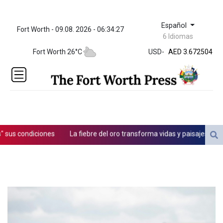
Español
Fort Worth - 09.08. 2026 - 06:34:27
ZWL 321.999592
6 Idiomas
AED 3.672504
Fort Worth 26°C
USD
-
AED 3.672504
AFN 66.
ALL 80.629676
AMD
365.091035
AOA
917.000367
ARS
us condiciones
La fiebre del oro transforma vidas y paisajes en Afg
1491.937897
AUD 1.417435
AWG 1.80125
AZN 1.70397
BAM 1.691649
BBD 2.00813
BDT 123.418242
BHD 0.375989