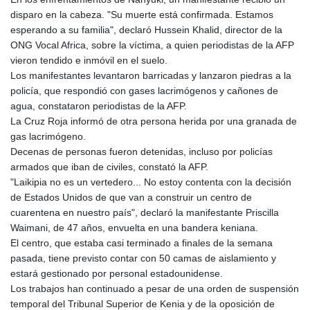
GNF
disparo en la cabeza. "Su muerte está confirmada. Estamos
8756.649224
esperando a su familia", declaró Hussein Khalid, director de la
GTQ 7.607144
ONG Vocal Africa, sobre la víctima, a quien periodistas de la AFP
GYD 208.588851
vieron tendido e inmóvil en el suelo.
HKD 7.845875
Los manifestantes levantaron barricadas y lanzaron piedras a la
HNL 26.723176
policía, que respondió con gases lacrimógenos y cañones de
HRK 6.519601
agua, constataron periodistas de la AFP.
HTG 130.363707
La Cruz Roja informó de otra persona herida por una granada de
HUF 314.212956
gas lacrimógeno.
IDR 17801
Decenas de personas fueron detenidas, incluso por policías
ILS 2.99985
armados que iban de civiles, constató la AFP.
IMP 0.74148
"Laikipia no es un vertedero... No estoy contenta con la decisión
INR 95.21055
de Estados Unidos de que van a construir un centro de
IQD
cuarentena en nuestro país", declaró la manifestante Priscilla
1306.058902
Waimani, de 47 años, envuelta en una bandera keniana.
IRR
El centro, que estaba casi terminado a finales de la semana
1375550.000465
pasada, tiene previsto contar con 50 camas de aislamiento y
ISK 123.37984
estará gestionado por personal estadounidense.
JEP 0.74148
Los trabajos han continuado a pesar de una orden de suspensión
JMD 158.335856
temporal del Tribunal Superior de Kenia y de la oposición de