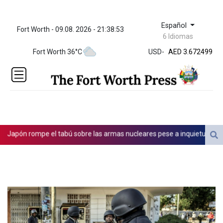
Español
Fort Worth - 09.08. 2026 - 21:38:53
ZWL 321.999592
6 Idiomas
AED 3.672499
Fort Worth 36°C
USD
-
AED 3.672499
AFN 66.
ALL 80.629676
AMD
365.091035
AOA
917.000408
ARS
apón rompe el tabú sobre las armas nucleares pese a inquietud de pacif
1492.336499
AUD 1.414877
AWG 1.80125
AZN 1.701052
BAM 1.691649
BBD 2.00813
BDT 123.418242
BHD 0.375989