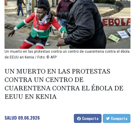
BIF 2985.079791
BMD 1
BND 1.277602
BOB 11.849673
BRL 5.083698
BSD 0.997016
BTN 94.875232
BWP 13.457596
Un muerto en las protestas contra un centro de cuarentena contra el ébola
BYN 2.968819
de EEUU en Kenia / Foto: © AFP
BYR 19600
BZD 2.00519
UN MUERTO EN LAS PROTESTAS
CAD 1.39518
CONTRA UN CENTRO DE
CDF
CUARENTENA CONTRA EL ÉBOLA DE
2262.499098
EEUU EN KENIA
CHF 0.808199
CLF 0.023198
CLP 912.999827
CNY 6.747602
SALUD
09.06.2026
Comparta
Comparta
CNH 6.743155
COP 3157.68