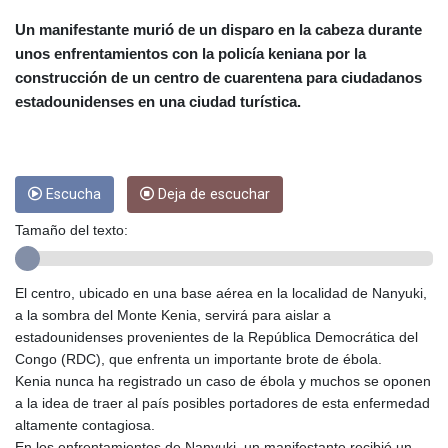
CRC 453.228387
CUC 1
Un manifestante murió de un disparo en la cabeza durante
CUP 26.5
unos enfrentamientos con la policía keniana por la
CVE 95.372573
construcción de un centro de cuarentena para ciudadanos
CZK 20.984797
estadounidenses en una ciudad turística.
DJF 177.546166
DKK 6.46806
DOP 58.20179
DZD 132.308956
Escucha
Deja de escuchar
EGP 49.569799
ERN 15
Tamaño del texto:
ETB 160.923669
EUR 0.86521
FJD 2.20855
El centro, ubicado en una base aérea en la localidad de Nanyuki,
FKP 0.74148
a la sombra del Monte Kenia, servirá para aislar a
GBP 0.741195
estadounidenses provenientes de la República Democrática del
GEL 2.610161
Congo (RDC), que enfrenta un importante brote de ébola.
GGP 0.74148
Kenia nunca ha registrado un caso de ébola y muchos se oponen
GHS 11.700039
a la idea de traer al país posibles portadores de esta enfermedad
GIP 0.74148
altamente contagiosa.
GMD 73.496802
En los enfrentamientos de Nanyuki, un manifestante recibió un