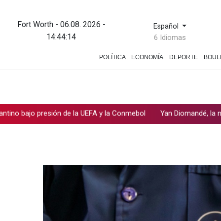
Fort Worth - 06.08. 2026 -
Español
14:44:15
6 Idiomas
POLÍTICA
ECONOMÍA
DEPORTE
BOUL
resión de la UEFA y la Conmebol
Yan Diomandé, la nueva joya del 