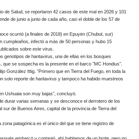
erio de Salud, se reportaron 42 casos de este mal en 2026 y 101
nde de junio a junio de cada año, casi el doble de los 57 de
onoce ocurrió (a finales de 2018) en Epuyén (Chubut, sur)
 un cumpleaños, infectó a más de 50 personas y hubo 15
publicados sobre este virus.
s genotipos de hantavirus, una de ellas en los bosques
, que se sospecha es la presente en el barco "MC Hondius".
ijo González Ittig. "Primero que en Tierra del Fuego, en toda la
 un solo reporte de hantavirus y tampoco ha habido muestreos
 en Ushuaia son muy bajas", concluyó.
e durar varias semanas y se desconoce el derrotero de los
 sur de Buenos Aires, capital de la provincia de Tierra del
a zona patagónica es el único del que se tiene registro de
 después embarcó y contagió, ahí hablamos de un brote, pero no