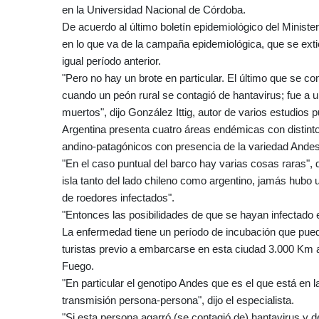
en la Universidad Nacional de Córdoba.
De acuerdo al último boletín epidemiológico del Minist
en lo que va de la campaña epidemiológica, que se extie
igual período anterior.
"Pero no hay un brote en particular. El último que se c
cuando un peón rural se contagió de hantavirus; fue a
muertos", dijo González Ittig, autor de varios estudios 
Argentina presenta cuatro áreas endémicas con distinto
andino-patagónicos con presencia de la variedad Andes
"En el caso puntual del barco hay varias cosas raras", d
isla tanto del lado chileno como argentino, jamás hubo
de roedores infectados".
"Entonces las posibilidades de que se hayan infectado
La enfermedad tiene un período de incubación que pued
turistas previo a embarcarse en esta ciudad 3.000 Km al
Fuego.
"En particular el genotipo Andes que es el que está en l
transmisión persona-persona", dijo el especialista.
"Si esta persona agarró (se contagió de) hantavirus y