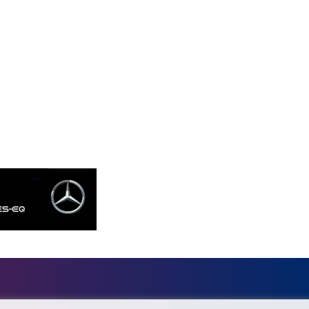
KGS 87.450232
KHR 4053.492944
KMF 426.999755
KRW 1423.539829
KWD 0.30966
KYD 0.833171
KZT 468.495939
LAK 22589.41952
LBP 89528.70601
LKR 335.825291
LRD 180.459725
LSL 16.307022
LTL 2.95274
LVL 0.60489
LYD 6.373118
MAD 9.327951
MDL 17.39541
MGA 4298.392651