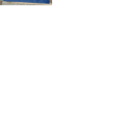
CVE 96.14969
de Moderna
CZK 21.035899
DJF 177.720456
DKK 6.48701
DOP 58.298469
DZD 133.075044
EGP 49.688965
ERN 15
ETB 161.364703
EUR 0.867798
FJD 2.21445
FKP 0.742819
GBP 0.743055
GEL 2.61501
GGP 0.742819
GHS 11.735027
GIP 0.742819
GMD 73.999849
GNF 8780.000133