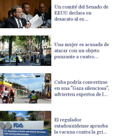
BRL 5.1183
Un comité del Senado de
EEUU declara en
BSD 0.999753
desacato al ex
BTN 95.145446
responsable de la lucha
BWP 13.521485
anticovid Anthony Fauci
BYN 2.960018
BYR 19600
Una mujer es acusada de
BZD 2.010681
atacar con un objeto
punzante a cuatro
CAD 1.401535
hombres en Londres
CDF 2259.999807
CHF 0.812225
CLF 0.023191
Cuba podría convertirse
CLP 915.73976
en una "Gaza silenciosa",
CNY 6.74905
advierten expertos de la
ONU
CNH 6.748385
COP 3160.03
CRC 454.762008
El regulador
CUC 1
estadounidense aprueba
CUP 26.5
la vacuna contra la gripe