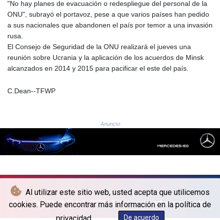
JOD 0.70904
"No hay planes de evacuación o redespliegue del personal de la
JPY 157.80604
ONU", subrayó el portavoz, pese a que varios países han pedido
KES 129.014401
a sus nacionales que abandonen el país por temor a una invasión
KGS 87.450384
rusa.
KHR
El Consejo de Seguridad de la ONU realizará el jueves una
4049.647537
reunión sobre Ucrania y la aplicación de los acuerdos de Minsk
KMF 426.00035
alcanzados en 2014 y 2015 para pacificar el este del país.
KRW
1407.890383
C.Dean--TFWP
KWD 0.30866
KYD 0.830861
KZT 467.275008
Anuncio
LAK
22510.919863
LBP
89282.792025
LKR 334.420274
LRD 179.959348
Al utilizar este sitio web, usted acepta que utilicemos
LSL 16.197552
© The Fort Worth Press - 2026 - Todos los derechos reservados
cookies. Puede encontrar más información en la política de
LTL 2.95274
privacidad.
De acuerdo
LVL 0.60489