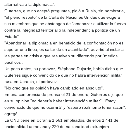
GNF
alternativa a la diplomacia".
8756.649224
Guterres, que no aceptó preguntas, pidió a Rusia, sin nombrarla,
GTQ 7.607144
"el pleno respeto" de la Carta de Naciones Unidas que exige a
GYD 208.588851
sus miembros que se abstengan de "amenazar o utilizar la fuerza
HKD 7.84315
contra la integridad territorial o la independencia política de un
HNL 26.723176
Estado".
HRK 6.518804
"Abandonar la diplomacia en beneficio de la confrontación no es
HTG 130.363707
superar una línea, es saltar de un acantilado", advirtió al instar a
HUF 314.060388
las partes en crisis a que resuelvan su diferendo por "medios
IDR 17801
pacíficos".
ILS 2.99985
Un poco antes, su portavoz, Stéphane Dujarric, había dicho que
IMP 0.740916
Guterres sigue convencido de que no habrá intervención militar
INR 95.210504
rusa en Ucrania, el portavoz
IQD
"No creo que su opinión haya cambiado en absoluto".
1306.058902
En una conferencia de prensa el 21 de enero, Guterres dijo que
IRR
en su opinión "no debería haber intervención militar". "Estoy
1375550.000352
convencido de que no ocurrirá" y "espero realmente tener razón",
ISK 123.340386
agregó.
JEP 0.740916
La ONU tiene en Ucrania 1.661 empleados, de ellos 1.441 de
JMD 158.335856
nacionalidad ucraniana y 220 de nacionalidad extranjera.