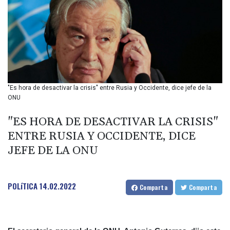
BIF 2985.079791
BMD 1
BND 1.277602
BOB 11.849673
BRL 5.083304
BSD 0.997016
BTN 94.875232
BWP 13.457596
"Es hora de desactivar la crisis" entre Rusia y Occidente, dice jefe de la
BYN 2.968819
ONU
BYR 19600
BZD 2.00519
"ES HORA DE DESACTIVAR LA CRISIS"
CAD 1.39545
ENTRE RUSIA Y OCCIDENTE, DICE
CDF 2262.50392
JEFE DE LA ONU
CHF 0.80802
CLF 0.023212
CLP 913.560396
POLíTICA
14.02.2022
CNY 6.747604
Comparta
Comparta
CNH 6.743285
COP
3142.844787