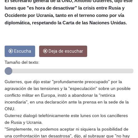
CRC 453.228387
El secretario general de la ONU, Antonio Guterres, dijo este
CUC 1
lunes que "es hora de desactivar" la crisis entre Rusia y
CUP 26.5
Occidente por Ucrania, tanto en el terreno como por vía
CVE 95.372573
diplomática, respetando la Carta de las Naciones Unidas.
CZK 20.982104
DJF 177.546166
DKK 6.46804
DOP 58.20179
Escucha
Deja de escuchar
DZD 132.308956
EGP 49.555853
Tamaño del texto:
ERN 15
ETB 160.923669
EUR 0.86495
Guterres, que dijo estar "profundamente preocupado" por la
FJD 2.20855
agravación de las tensiones y la "especulación" sobre un posible
FKP 0.740916
conflicto militar en Europa, instó a abandonar la "retórica
GBP 0.741235
incendiaria", en una declaración ante la prensa en la sede de la
GEL 2.610391
ONU.
GGP 0.740916
Guterrez dialogó telefónicamente este lunes con los cancilleres
GHS 11.700039
de Rusia y Ucrania.
GIP 0.740916
"Simplemente, no podemos aceptar ni siquiera la posibilidad de
GMD 73.503851
una confrontación tan desastrosa", dijo, al subrayar que "no hay