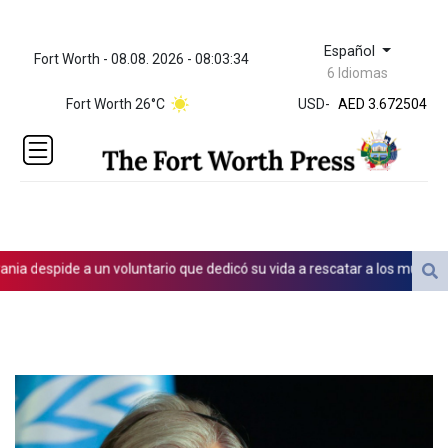
Español
Fort Worth - 08.08. 2026 - 08:03:34
ZWL 321.999592
6 Idiomas
AED 3.672504
Fort Worth 26°C
USD
-
AED 3.672504
AFN 66.
ALL 80.629676
AMD
365.091035
AOA
917.000367
ARS
a despide a un voluntario que dedicó su vida a rescatar a los muertos
1491.937897
AUD 1.417435
AWG 1.80125
AZN 1.70397
BAM 1.691649
BBD 2.00813
BDT 123.418242
BHD 0.375989