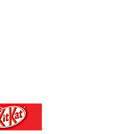
MKD 53.409668
MMK 2099.552715
MNT 3596.040078
MOP 8.095403
MRU 40.165112
MUR 47.07029
MVR 15.459779
MWK 1737.235719
MXN 17.17252
MYR 4.0911
MZN 63.902631
NAD 16.341492
NGN 1364.690247
NIO 36.866479
NOK 9.524965
NPR 152.554158
NZD 1.702835
OMR 0.384495
PAB 1.001866