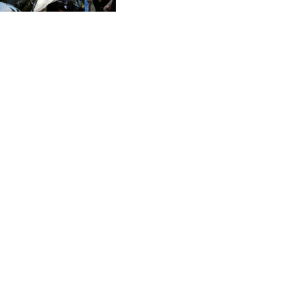
CVE 95.718223
de Damasco, sin víctimas
mortales
CZK 21.04795
DJF 178.411296
DKK 6.48647
DOP 58.379523
DZD 133.069676
EGP 49.781403
ERN 15
ETB 161.7072
EUR 0.86772
FJD 2.21395
FKP 0.743241
GBP 0.743915
GEL 2.614958
GGP 0.743241
GHS 11.776297
GIP 0.743241
GMD 74.000045
GNF 8798.496547