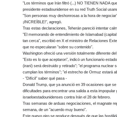
"Los términos que Irán filtró (...) NO TIENEN NADA que
presidente estadounidense en su red Truth Social usa
"Son personas muy deshonrosas a la hora de negociar",
¡INCREÍBLE!", agregó.
Tras estas declaraciones, Teherán pareció intentar cal
"El memorando de entendimiento de Islamabad (capital
tan cerca", escribió en X el ministro de Relaciones Ex
que no especularan "sobre su contenido".
Washington ofreció una versión totalmente diferente del 
"Esto es lo que aceptaron", indicó un funcionario estad
(iraní) será destruido y retirado"; "el programa nuclea
cumplan los términos"; "el estrecho de Ormuz estará abie
- "Difícil" saber qué pasa -
Donald Trump, que ya anunció en 39 ocasiones que se 
dificultades para encontrar una salida a esta impopula
israeloestadounidenses contra Irán el 28 de febrero.
Tras semanas de arduas negociaciones, el magnate repub
semana, de un "acuerdo muy bueno".
Este nuevo giro se produce después de que las hostilid