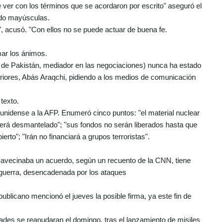
 ver con los términos que se acordaron por escrito" aseguró el
ndo mayúsculas.
 acusó. "Con ellos no se puede actuar de buena fe.
mar los ánimos.
 de Pakistán, mediador en las negociaciones) nunca ha estado
teriores, Abás Araqchi, pidiendo a los medios de comunicación
texto.
ounidense a la AFP. Enumeró cinco puntos: "el material nuclear
r será desmantelado"; "sus fondos no serán liberados hasta que
rto"; "Irán no financiará a grupos terroristas".
avecinaba un acuerdo, según un recuento de la CNN, tiene
r guerra, desencadenada por los ataques
licano mencionó el jueves la posible firma, ya este fin de
ades se reanudaran el domingo, tras el lanzamiento de misiles