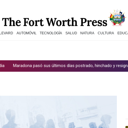
LEVARD
AUTOMÓVIL
TECNOLOGÍA
SALUD
NATURA
CULTURA
EDUC
asó sus últimos días postrado, hinchado y resignado, contó su mas