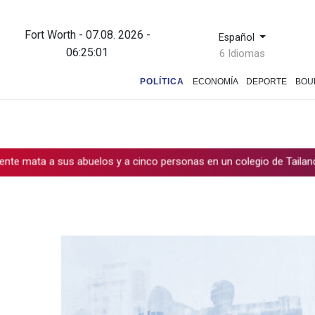
Fort Worth - 07.08. 2026 -
Español
06:25:02
6 Idiomas
POLÍTICA
ECONOMÍA
DEPORTE
BOU
uelos y a cinco personas en un colegio de Tailandia
Maradona p