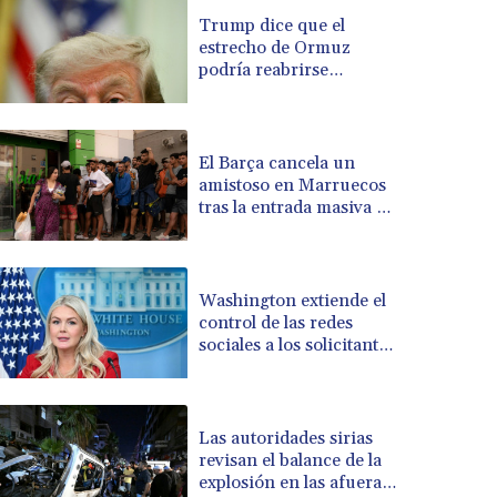
BRL 5.110079
Trump dice que el
estrecho de Ormuz
BSD 1.001871
podría reabrirse
BTN 95.346152
"pronto"
BWP 13.550126
BYN 2.966287
BYR 19600
El Barça cancela un
BZD 2.01494
amistoso en Marruecos
tras la entrada masiva de
CAD 1.401975
migrantes en Ceuta
CDF 2260.000304
CHF 0.811025
CLF 0.023195
Washington extiende el
CLP 915.880237
control de las redes
CNY 6.74905
sociales a los solicitantes
de visado
CNH 6.746405
COP 3160.36
CRC 455.750926
Las autoridades sirias
CUC 1
revisan el balance de la
CUP 26.5
explosión en las afueras