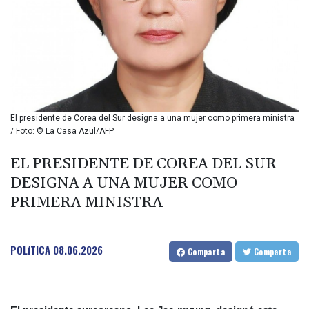
BIF 2985.079791
BMD 1
BND 1.277602
BOB 11.849673
BRL 5.083304
BSD 0.997016
BTN 94.875232
BWP 13.457596
El presidente de Corea del Sur designa a una mujer como primera ministra
BYN 2.968819
/ Foto: © La Casa Azul/AFP
BYR 19600
BZD 2.00519
EL PRESIDENTE DE COREA DEL SUR
CAD 1.39545
DESIGNA A UNA MUJER COMO
CDF 2262.50392
PRIMERA MINISTRA
CHF 0.80949
CLF 0.023206
CLP 913.315746
POLíTICA
08.06.2026
CNY 6.747604
Comparta
Comparta
CNH 6.743285
COP
3142.844787