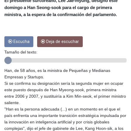
CRC 453.228387
El presidente surcoreano, Lee Jae-myung, designó este
CUC 1
domingo a Han Seong-sook para el cargo de primera
CUP 26.5
ministra, a la espera de la confirmación del parlamento.
CVE 95.372573
CZK 20.982104
DJF 177.546166
DKK 6.46804
Escucha
Deja de escuchar
DOP 58.20179
DZD 132.308956
Tamaño del texto:
EGP 49.631449
ERN 15
Han, de 58 años, es la ministra de Pequeñas y Medianas
ETB 160.923669
Empresas y Startups.
EUR 0.86495
Si se confirma su designación sería la segunda mujer en ocupar
FJD 2.20855
este puesto después de Han Myeong-sook, primera ministra
FKP 0.74148
entre 2006 y 2007, y sustituiría a Kim Min-seok, el primer ministro
GBP 0.742583
saliente.
GEL 2.610391
"Han es la persona adecuada (...) en un momento en el que el
GGP 0.74148
país enfrenta una importante transición estratégica impulsada por
GHS 11.700039
la innovación en inteligencia artificial y por crisis globales
GIP 0.74148
complejas", dijo el jefe de gabinete de Lee, Kang Hoon-sik, a los
GMD 73.503851