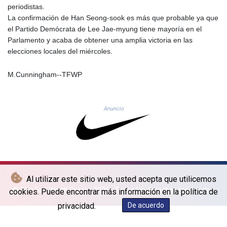
periodistas.
GNF
La confirmación de Han Seong-sook es más que probable ya que
8756.649224
el Partido Demócrata de Lee Jae-myung tiene mayoría en el
GTQ 7.607144
Parlamento y acaba de obtener una amplia victoria en las
GYD 208.588851
elecciones locales del miércoles.
HKD 7.84315
HNL 26.723176
HRK 6.518804
M.Cunningham--TFWP
HTG 130.363707
HUF 314.060388
IDR 17801
Anuncio
ILS 2.99985
IMP 0.74148
INR 95.210504
IQD
1306.058902
IRR
Al utilizar este sitio web, usted acepta que utilicemos
1375550.000352
© The Fort Worth Press - 2026 - Todos los derechos reservados
cookies. Puede encontrar más información en la política de
ISK 123.340386
privacidad.
De acuerdo
JEP 0.74148
JMD 158.335856