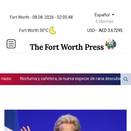
Español
Fort Worth - 08.08. 2026 - 02:05:48
ZWL 321.999592
6 Idiomas
AED 3.67295
Fort Worth 30°C
USD
-
AED 3.67295
AFN 66.
ALL 80.603989
AMD
366.170403
AOA
917.000367
ARS
azis
Nocturna y cafetera, la nueva especie de rana descubierta en C
1491.937904
AUD 1.414627
AWG 1.80125
AZN 1.70397
BAM 1.696506
BBD 2.013896
BDT 123.776354
BHD 0.377104