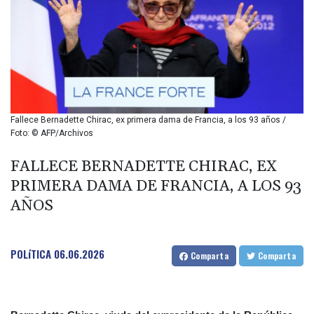
BIF 2987.5
BMD 1
BND 1.281271
BOB 11.884005
BRL 5.083304
BSD 0.999879
BTN 95.145572
BWP 13.496235
Fallece Bernadette Chirac, ex primera dama de Francia, a los 93 años /
BYN 2.977343
Foto: © AFP/Archivos
BYR 19600
BZD 2.010921
FALLECE BERNADETTE CHIRAC, EX
CAD 1.39555
PRIMERA DAMA DE FRANCIA, A LOS 93
CDF 2262.50392
AÑOS
CHF 0.80802
CLF 0.023137
CLP 913.560396
POLíTICA
06.06.2026
CNY 6.747604
Comparta
Comparta
CNH 6.743285
COP 3157.16
CRC 454.53954