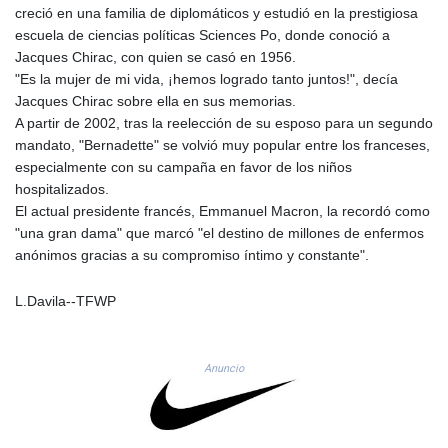
creció en una familia de diplomáticos y estudió en la prestigiosa
8775.000355
escuela de ciencias políticas Sciences Po, donde conoció a
GTQ 7.628986
Jacques Chirac, con quien se casó en 1956.
GYD 209.187745
"Es la mujer de mi vida, ¡hemos logrado tanto juntos!", decía
HKD 7.84315
Jacques Chirac sobre ella en sus memorias.
HNL 26.880388
A partir de 2002, tras la reelección de su esposo para un segundo
HRK 6.518804
mandato, "Bernadette" se volvió muy popular entre los franceses,
HTG 130.738004
especialmente con su campaña en favor de los niños
HUF 314.060388
hospitalizados.
IDR 17801
El actual presidente francés, Emmanuel Macron, la recordó como
ILS 2.99985
"una gran dama" que marcó "el destino de millones de enfermos
IMP 0.740916
anónimos gracias a su compromiso íntimo y constante".
INR 95.13785
IQD 1310.5
IRR
L.Davila--TFWP
1375550.000352
ISK 123.340386
JEP 0.740916
Anuncio
JMD 158.790465
JOD 0.70904
JPY 157.80604