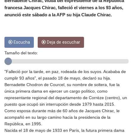
CUC 1
Bernadette Chirac, viuda del expresidente de la República
CUP 26.5
francesa Jacques Chirac, falleció el viernes a los 93 años,
CVE 95.703894
anunció este sábado a la AFP su hija Claude Chirac.
CZK 20.982104
DJF 177.720393
DKK 6.46804
DOP 58.250393
Escucha
Deja de escuchar
DZD 132.93304
EGP 49.555853
Tamaño del texto:
ERN 15
ETB 160.000358
"Falleció por la tarde, en paz, rodeada de los suyos. Acababa de
EUR 0.86495
cumplir 93 años", el pasado 18 de mayo, declaró su hija.
FJD 2.20855
Bernadette Chodron de Courcel, su nombre de soltera, fue la
FKP 0.740916
única primera dama en ejercer un cargo político, como
GBP 0.741235
representante regional del departamento de Corrèze (centro), un
GEL 2.610391
puesto que ocupó sin interrupción desde 1979 hasta 2015.
GGP 0.740916
Como esposa durante más de 60 años de Jacques Chirac, le
GHS 11.76039
acompañó en su largo camino hacia la presidencia de la
GIP 0.740916
República, en 1995.
GMD 73.503851
Nacida el 18 de mayo de 1933 en París, la futura primera dama
GNF