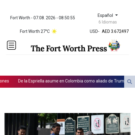
Español
Fort Worth - 07.08. 2026 - 08:50:55
ZWL 321.999592
6 Idiomas
AED 3.672497
Fort Worth 27°C
USD
-
AED 3.672497
AFN 65.
ALL 80.861178
AMD
366.145626
AOA
918.000351
ARS
s
De la Espriella asume en Colombia como aliado de Trump en la gue
1499.737799
AUD 1.420374
n las oenegés
AWG 1.8
AZN 1.702706
BAM 1.696506
BBD 2.013896
BDT 123.776354
BHD 0.377061