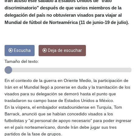
CRC 454.53954
Irán acusó este sábado a Estados Unidos de "trato
CUC 1
discriminatorio" después de que varios miembros de la
CUP 26.5
delegación del país no obtuvieran visados para viajar al
CVE 95.649308
Mundial de fútbol de Norteamérica (11 de junio-19 de julio).
CZK 21.032496
DJF 178.055931
DKK 6.480765
DOP 58.368898
Escucha
Deja de escuchar
DZD 133.036949
EGP 49.778797
Tamaño del texto:
ERN 15
ETB 161.383609
EUR 0.86693
En el contexto de la guerra en Oriente Medio, la participación de
FJD 2.21395
Irán en el Mundial llegó a ponerse en duda y la tramitación de los
FKP 0.743241
visados para su delegación se demoró hasta el punto que
GBP 0.743525
trasladaron su campo base de Estados Unidos a México.
GEL 2.614999
En la víspera, el embajador estadounidense en Turquía, Tom
GGP 0.743241
Barrack, anunció que se habían concedido visados a los
GHS 11.733937
futbolistas y "al personal de apoyo necesario" para poder ingresar
GIP 0.743241
en el país norteamericano, donde Irán debe jugar sus tres
GMD 73.99976
partidos de la fase de grupos.