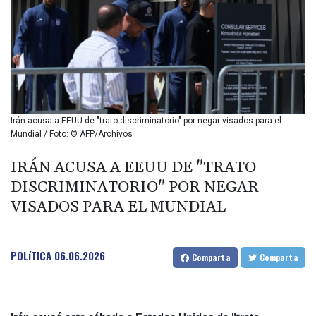
BIF 2993.650463
BMD 1
BND 1.281271
BOB 11.884005
BRL 5.099202
BSD 0.999879
BTN 95.145572
BWP 13.496235
Irán acusa a EEUU de "trato discriminatorio" por negar visados para el
BYN 2.977343
Mundial / Foto: © AFP/Archivos
BYR 19600
BZD 2.010921
IRÁN ACUSA A EEUU DE "TRATO
CAD 1.400935
DISCRIMINATORIO" POR NEGAR
CDF
VISADOS PARA EL MUNDIAL
2259.999914
CHF 0.810275
CLF 0.023176
POLíTICA
06.06.2026
CLP 915.120204
Comparta
Comparta
CNY 6.74905
CNH 6.74693
COP 3162.97