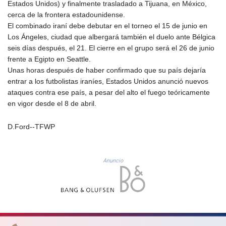
JPY 158.328497
Estados Unidos) y finalmente trasladado a Tijuana, en México,
KES 129.402481
cerca de la frontera estadounidense.
KGS 87.450304
El combinado iraní debe debutar en el torneo el 15 de junio en
KHR
Los Ángeles, ciudad que albergará también el duelo ante Bélgica
4061.274765
seis días después, el 21. El cierre en el grupo será el 26 de junio
KMF 426.999937
frente a Egipto en Seattle.
KRW
Unas horas después de haber confirmado que su país dejaría
1415.960098
entrar a los futbolistas iraníes, Estados Unidos anunció nuevos
KWD 0.30888
ataques contra ese país, a pesar del alto el fuego teóricamente
KYD 0.833247
en vigor desde el 8 de abril.
KZT 468.616634
LAK
D.Ford--TFWP
22575.258814
LBP
89537.973119
Anuncio
LKR 335.380452
LRD 180.479173
LSL 16.244058
LTL 2.95274
LVL 0.60489
LYD 6.360139