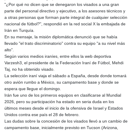
GNF
"¿Por qué no dicen que se denegaron los visados a una gran
8782.057677
parte del personal directivo y ejecutivo, a los asesores técnicos y
GTQ 7.628986
a otras personas que forman parte integral de cualquier selección
GYD 209.187745
nacional de fútbol?", respondió en la red social X la embajada de
HKD 7.84493
Irán en Turquía.
HNL 26.799903
En su mensaje, la misión diplomática denunció que se había
HRK 6.5335
llevado "el trato discriminatorio" contra su equipo "a su nivel más
HTG 130.738004
alto".
HUF 315.983502
Según varios medios iraníes, entre ellos la web deportiva
IDR 17848
Varzesh3, el presidente de la Federación Iraní de Fútbol, Mehdi
ILS 3.00202
Taj, no ha obtenido visado.
IMP 0.743241
La selección iraní viaja el sábado a España, desde donde tomará
INR 95.21305
otro avión rumbo a México, su campamento base y donde se
IQD 1309.80882
espera que llegue el domingo.
IRR
Irán fue uno de los primeros equipos en clasificarse al Mundial
1374849.999605
2026, pero su participación ha estado en seria duda en los
ISK 123.620252
últimos meses desde el inicio de la ofensiva de Israel y Estados
JEP 0.743241
Unidos contra ese país el 28 de febrero.
JMD 158.790465
Las dudas sobre la concesión de los visados llevó a un cambio de
JOD 0.709004
campamento base, inicialmente previsto en Tucson (Arizona,