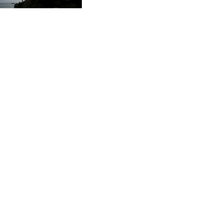
CVE 95.649308
alertan las oenegés
CZK 21.032496
DJF 178.055931
DKK 6.480765
DOP 58.368898
DZD 133.036949
EGP 49.778797
ERN 15
ETB 161.383609
EUR 0.86693
FJD 2.21395
FKP 0.743241
GBP 0.743525
GEL 2.614999
GGP 0.743241
GHS 11.733937
GIP 0.743241
GMD 73.99976
GNF 8782.057677