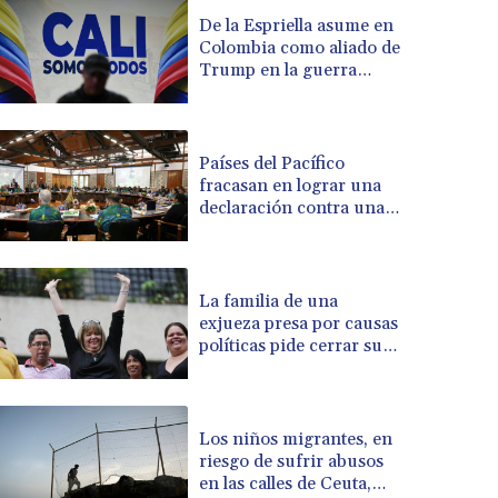
BRL 5.099202
De la Espriella asume en
Colombia como aliado de
BSD 0.999879
Trump en la guerra
BTN 95.145572
contra el narco
BWP 13.496235
BYN 2.977343
BYR 19600
Países del Pacífico
BZD 2.010921
fracasan en lograr una
declaración contra una
CAD 1.400935
prueba misilística china
CDF 2259.999914
CHF 0.810275
CLF 0.023176
La familia de una
CLP 915.120204
exjueza presa por causas
CNY 6.74905
políticas pide cerrar su
caso por una grave
CNH 6.74693
enfermedad
COP 3162.97
CRC 454.53954
Los niños migrantes, en
CUC 1
riesgo de sufrir abusos
CUP 26.5
en las calles de Ceuta,