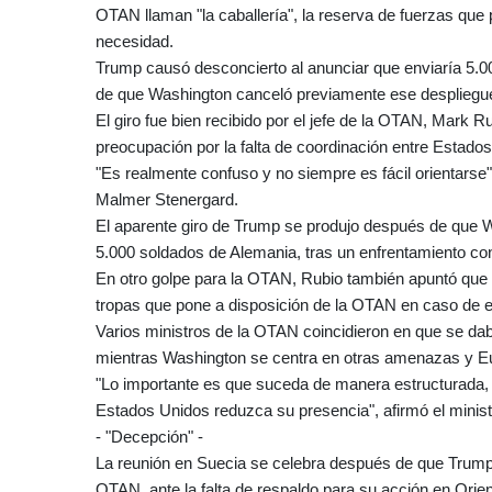
OTAN llaman "la caballería", la reserva de fuerzas que
necesidad.
Trump causó desconcierto al anunciar que enviaría 5.
de que Washington canceló previamente ese despliegu
El giro fue bien recibido por el jefe de la OTAN, Mark Ru
preocupación por la falta de coordinación entre Estados
"Es realmente confuso y no siempre es fácil orientarse"
Malmer Stenergard.
El aparente giro de Trump se produjo después de que Wa
5.000 soldados de Alemania, tras un enfrentamiento con 
En otro golpe para la OTAN, Rubio también apuntó que 
tropas que pone a disposición de la OTAN en caso de 
Varios ministros de la OTAN coincidieron en que se da
mientras Washington se centra en otras amenazas y E
"Lo importante es que suceda de manera estructurada,
Estados Unidos reduzca su presencia", afirmó el minis
- "Decepción" -
La reunión en Suecia se celebra después de que Trump
OTAN, ante la falta de respaldo para su acción en Orie