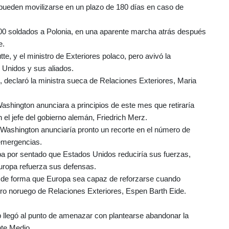
 pueden movilizarse en un plazo de 180 días en caso de
000 soldados a Polonia, en una aparente marcha atrás después
e.
tte, y el ministro de Exteriores polaco, pero avivó la
 Unidos y sus aliados.
, declaró la ministra sueca de Relaciones Exteriores, Maria
shington anunciara a principios de este mes que retiraría
el jefe del gobierno alemán, Friedrich Merz.
Washington anunciaría pronto un recorte en el número de
emergencias.
ba por sentado que Estados Unidos reduciría sus fuerzas,
uropa refuerza sus defensas.
 de forma que Europa sea capaz de reforzarse cuando
tro noruego de Relaciones Exteriores, Espen Barth Eide.
 llegó al punto de amenazar con plantearse abandonar la
nte Medio.