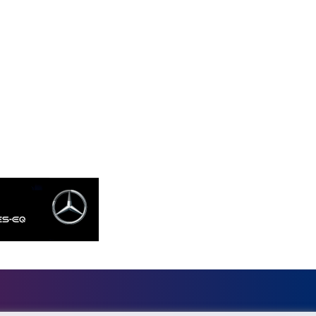
MKD 53.374161
MMK 2099.552715
MNT 3596.040078
MOP 8.079926
MRU 40.196738
MUR 47.069843
MVR 15.459842
MWK 1733.805211
MXN 17.15491
MYR 4.090201
MZN 63.912314
NAD 16.244058
NGN 1364.669975
NIO 36.795607
NOK 9.51425
NPR 152.232915
NZD 1.703215
OMR 0.384497
PAB 0.999866