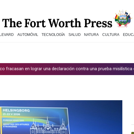
LEVARD
AUTOMÓVIL
TECNOLOGÍA
SALUD
NATURA
CULTURA
EDUC
 lograr una declaración contra una prueba misilística china
Parti