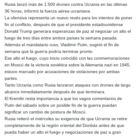
JOD 0.708997
Rusia lanzó más de 1.500 drones contra Ucrania en las últimas
JPY 157.837501
36 horas, informó la fuerza aérea ucraniana.
KES 129.350358
La ofensiva representa un nuevo revés para los intentos de poner
KGS 87.450213
fin al conflicto, después de que el presidente estadounidense
KHR
Donald Trump generara esperanzas de paz al negociar un alto el
4056.705519
fuego de tres días entre ambos países la semana pasada.
KMF 427.000174
Además el mandatario ruso, Vladimir Putin, sugirió el fin de
KRW 1423.17952
semana que la guerra podría terminar pronto.
KWD 0.30893
Ese alto el fuego, cuyo inicio coincidió con las conmemoraciones
KYD 0.833171
en Moscú de la victoria soviética sobre la Alemania nazi en 1945,
KZT 468.495939
estuvo marcado por acusaciones de violaciones por ambas
LAK
partes.
22589.41952
Tanto Ucrania como Rusia lanzaron ataques con drones de largo
LBP
alcance inmediatamente después de que terminara.
89528.70601
El Kremlin resta importancia a que los vagos comentarios de
LKR 335.825291
Putin del sábado sobre un posible fin de la guerra puedan
LRD 180.459725
significar un cambio de postura de Moscú.
LSL 16.307022
Rusia reiteró el miércoles su exigencia de que Ucrania se retire
LTL 2.95274
completamente de la región oriental del Donbás antes de que
LVL 0.60489
pueda haber un alto el fuego y negociaciones de paz a gran
LYD 6.373118