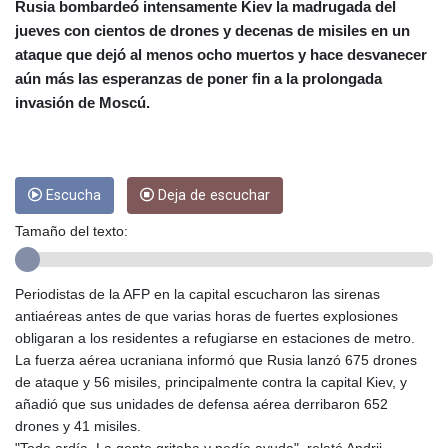
CRC 454.762008
Rusia bombardeó intensamente Kiev la madrugada del
CUC 1
jueves con cientos de drones y decenas de misiles en un
CUP 26.5
ataque que dejó al menos ocho muertos y hace desvanecer
CVE 95.518807
aún más las esperanzas de poner fin a la prolongada
CZK 20.975095
invasión de Moscú.
DJF 178.03342
DKK 6.476797
DOP 58.256128
DZD 132.984018
Escucha
Deja de escuchar
EGP 49.790099
ERN 15
Tamaño del texto:
ETB 161.364703
EUR 0.86642
FJD 2.21245
Periodistas de la AFP en la capital escucharon las sirenas
FKP 0.742819
antiaéreas antes de que varias horas de fuertes explosiones
GBP 0.742565
obligaran a los residentes a refugiarse en estaciones de metro.
GEL 2.614971
La fuerza aérea ucraniana informó que Rusia lanzó 675 drones
GGP 0.742819
de ataque y 56 misiles, principalmente contra la capital Kiev, y
GHS 11.751814
añadió que sus unidades de defensa aérea derribaron 652
GIP 0.742819
drones y 41 misiles.
GMD 73.494895