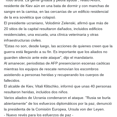
"Todo ardía. La gente gritaba y pedía ayuda", relató Andrii,
GNF
residente de Kiev aún en una bata de dormir y con manchas de
8780.470902
sangre en la camisa, en las cercanías de un edificio residencial
GTQ 7.628337
de la era soviética que colapsó.
GYD 209.158083
El presidente ucraniano, Volodimir Zelenski, afirmó que más de
HKD 7.84455
20 sitios de la capital resultaron dañados, incluidos edificios
HNL 26.796086
residenciales, una escuela, una clínica veterinaria y otras
HRK 6.527503
infraestructuras civiles.
HTG 130.718954
"Estas no son, desde luego, las acciones de quienes creen que la
HUF 315.163504
guerra está llegando a su fin. Es importante que los aliados no
IDR 17899
guarden silencio ante este ataque", dijo el mandatario.
ILS 3.01309
Al amanecer, periodistas de AFP presenciaron escenas caóticas
IMP 0.742819
mientras los equipos de rescate removían los escombros
INR 95.242097
asistiendo a personas heridas y recuperando los cuerpos de
IQD
fallecidos.
1309.701703
El alcalde de Kiev, Vitali Klitschko, informó que unas 40 personas
IRR
resultaron heridas, incluidos dos niños.
1374799.999854
Varios aliados de Ucrania condenaron el ataque. "Rusia se burla
ISK 123.030031
abiertamente" de los esfuerzos diplomáticos por la paz, denunció
JEP 0.742819
la presidenta de la Comisión Europea, Ursula von der Leyen.
JMD 158.474679
- Nuevo revés para los esfuerzos de paz -