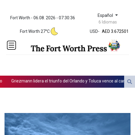
Español
Fort Worth - 06.08. 2026 - 07:30:36
ZWL 321.999592
6 Idiomas
AED 3.672501
Fort Worth 27°C
USD
-
AED 3.672501
AFN 65.
ALL 80.778943
AMD
365.649242
AOA
918.000071
ARS
Griezmann lidera el triunfo del Orlando y Toluca vence al campeón en
1496.242501
AUD 1.420051
AWG 1.8025
AZN 1.70415
BAM 1.694243
BBD 2.013626
BDT 123.754743
BHD 0.376996