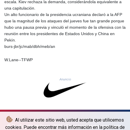
escala. Kiev rechaza la demanda, considerándola equivalente a
MAD 9.327951
una capitulación.
MDL 17.39541
Un alto funcionario de la presidencia ucraniana declaró a la AFP
MGA
que la magnitud de los ataques del jueves fue tan grande porque
4298.392651
hubo una pausa previa y vinculó el momento de la ofensiva con la
MKD 53.301108
reunión entre los presidentes de Estados Unidos y China en
MMK
Pekín.
2099.443841
burs-jbr/jc/mab/dbh/meb/an
MNT
3595.840223
W.Lane--TFWP
MOP 8.078327
MRU 40.080389
MUR 46.93997
Anuncio
MVR 15.449648
MWK
1733.55625
MXN 17.24656
MYR 4.0895
MZN 63.909695
Al utilizar este sitio web, usted acepta que utilicemos
NAD 16.306951
© The Fort Worth Press - 2026 - Todos los derechos reservados
cookies. Puede encontrar más información en la política de
NGN