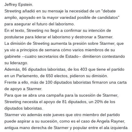
JPY 158.363496
Jeffrey Epstein.
KES 129.350453
Streeting añadió en su mensaje la necesidad de un "debate
KGS 87.450284
amplio, apoyado en la mayor variedad posible de candidatos"
KHR 4050.85633
para asegurar el futuro del laborismo.
KMF 425.999989
En el texto, Streeting no llegó a confirmar su intención de
KRW
postularse para liderar el laborismo y destronar a Starmer.
1417.039596
La dimisión de Streeting aumenta la presión sobre Starmer, que
KWD 0.30876
ya vio a principios de semana cómo varios miembros de su
KYD 0.831109
gabinete --cuatro secretarios de Estado-- dimitieron contestando
KZT 467.406398
su liderazgo.
LAK
Además, 86 diputados laboristas, de los 403 que tiene el partido
22517.541811
en un Parlamento, de 650 electos, pidieron su dimisión.
LBP
Frente a ello, más de 100 diputados laboristas firmaron una carta
89309.055987
de apoyo a Starmer.
LKR 334.518649
Para que se abra una campaña para la sucesión de Starmer,
LRD 180.013843
Streeting necesita el apoyo de 81 diputados, un 20% de los
LSL 16.202317
diputados laboristas.
LTL 2.95274
Starmer vio además este jueves que otro miembro del partido
LVL 0.60489
puede aspirar a su sucesión, como es el caso de Angela Rayner,
LYD 6.343603
antigua mano derecha de Starmer y popular entre el ala izquierda
MAD 9.294994