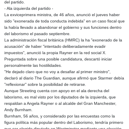
del partido.
MDL 17.342816
- Ala izquierda del partido -
MGA
La exviceprimera ministra, de 46 años, anunció el jueves haber
4255.889809
sido "exonerada de toda conducta indebida" en un caso fiscal que
MKD 53.263787
la había llevado a abandonar el gobierno y sus funciones dentro
MMK
del laborismo el pasado septiembre.
2099.549591
La administración fiscal británica (HMRC) la ha "exonerado de la
MNT
acusación" de haber "intentado deliberadamente evadir
3594.253507
impuestos", anunció la propia Rayner en la red social X.
MOP 8.059058
Preguntada sobre una posible candidatura, descartó iniciar
MRU 40.09223
personalmente las hostilidades.
MUR 46.999966
"He dejado claro que no voy a desafiar al primer ministro",
MVR 15.450279
declaró al diario The Guardian, aunque afirmó que Starmer debía
MWK
"reflexionar" sobre la posibilidad de retirarse.
1729.34998
Aunque Streeting cuenta con apoyo en el ala derecha del
MXN 17.146945
laborismo, es mal visto por los diputados de la izquierda, que
MYR 4.088205
respaldan a Angela Rayner o al alcalde del Gran Manchester,
MZN 63.905023
Andy Burnham.
NAD 16.202107
Burnham, 56 años, y considerado por las encuestas como la
NGN
figura política más popular dentro del Laborismo, tendría primero
1361.990169
que ser elegido diputado en Westminster mediante una elección