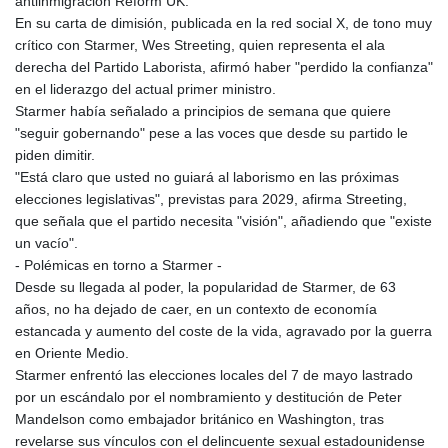
antiinmigración Reform UK.
8759.111457
En su carta de dimisión, publicada en la red social X, de tono muy
GTQ 7.609218
crítico con Starmer, Wes Streeting, quien representa el ala
GYD 208.606894
derecha del Partido Laborista, afirmó haber "perdido la confianza"
HKD 7.84545
en el liderazgo del actual primer ministro.
HNL 26.731037
Starmer había señalado a principios de semana que quiere
HRK 6.520949
"seguir gobernando" pese a las voces que desde su partido le
HTG 130.40262
piden dimitir.
HUF 314.141017
"Está claro que usted no guiará al laborismo en las próximas
IDR 17787
elecciones legislativas", previstas para 2029, afirma Streeting,
ILS 3.002101
que señala que el partido necesita "visión", añadiendo que "existe
IMP 0.741752
un vacío".
INR 95.255497
- Polémicas en torno a Starmer -
IQD
Desde su llegada al poder, la popularidad de Starmer, de 63
1306.448752
años, no ha dejado de caer, en un contexto de economía
IRR
estancada y aumento del coste de la vida, agravado por la guerra
1375549.999767
en Oriente Medio.
ISK 123.419864
Starmer enfrentó las elecciones locales del 7 de mayo lastrado
JEP 0.741752
por un escándalo por el nombramiento y destitución de Peter
JMD 158.382433
Mandelson como embajador británico en Washington, tras
JOD 0.708998
revelarse sus vínculos con el delincuente sexual estadounidense