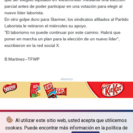
NIO 36.701693
parcial antes de poder participar en una votación para elegir al
NOK 9.509905
nuevo líder laborista.
NPR 151.845026
En otro golpe duro para Starmer, los sindicatos afiliados al Partido
NZD 1.697605
Laborista le retiraron el miércoles su apoyo.
OMR 0.384502
"El laborismo no puede continuar por este camino. Habrá que
PAB 0.997314
poner en marcha un plan para la elección de un nuevo líder",
PEN 3.377444
escribieron en la red social X.
PGK 4.407375
PHP 60.727982
B.Martinez--TFWP
PKR 276.877947
PLN 3.72035
PYG
Anuncio
5930.040405
QAR 3.64559
RON 4.542397
RSD 101.532942
RUB 82.275776
RWF 1466.50401
Al utilizar este sitio web, usted acepta que utilicemos
SAR 3.744756
© The Fort Worth Press - 2026 - Todos los derechos reservados
cookies. Puede encontrar más información en la política de
SBD 8.065696