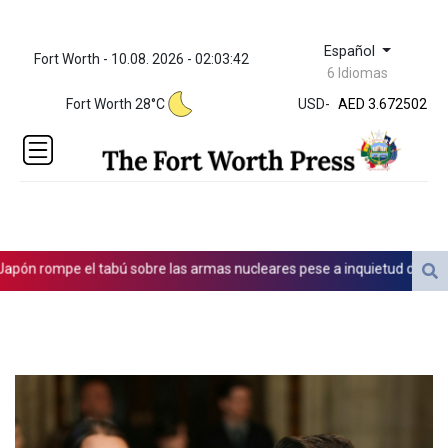
Español
Fort Worth - 10.08. 2026 - 02:03:42
ZWL 321.999592
6 Idiomas
AED 3.672502
Fort Worth 28°C
USD
-
AED 3.672502
AFN 66.
ALL 80.653395
AMD
365.190533
AOA
917.000035
ARS
 rompe el tabú sobre las armas nucleares pese a inquietud de pacifista
1498.997502
AUD 1.414807
AWG 1.80125
AZN 1.703011
BAM 1.692154
BBD 2.008721
BDT 123.455081
BHD 0.3761