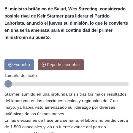
CUC 1
CUP 26.5
El ministro británico de Salud, Wes Streeting, considerado
CVE 95.398565
posible rival de Keir Starmer para liderar el Partido
CZK 20.99955
Laborista, anunció el jueves su dimisión, lo que le convierte
DJF 177.598394
en una seria amenaza para el continuidad del primer
DKK 6.46983
ministro en su puesto.
DOP 58.218911
DZD 132.930608
EGP 49.862606
ERN 15
Escucha
Deja de escuchar
ETB 160.971007
EUR 0.865461
Tamaño del texto:
FJD 2.209039
FKP 0.741752
GBP 0.740945
Starmer, sumido en una profunda crisis tras los malos resultados
GEL 2.610132
del laborismo en las elecciones locales y regionales del 7 de
GGP 0.741752
mayo, ya había visto amenazado su liderazgo por diversas
GHS 11.701051
polémicas de los últimos meses.
GIP 0.741752
En las elecciones de hace una semana, el laborismo perdió cerca
GMD 73.49797
de 1.500 concejales y vio un fuerte avance del partido
GNF