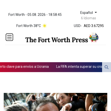
Español
Fort Worth - 05.08. 2026 - 18:58:45
ZWL 321.999592
6 Idiomas
AED 3.67295
Fort Worth 38°C
USD
-
AED 3.67295
AFN 65.
ALL 80.699176
AMD
366.140024
AOA
918.000092
ARS
clave para envíos a Ucrania
La FIFA intenta superar su crisis con di
1496.247598
AUD 1.417022
AWG 1.8025
AZN 1.690302
BAM 1.693949
BBD 2.013026
BDT 123.715983
BHD 0.377098