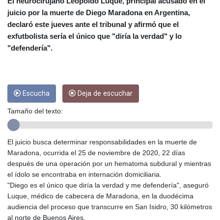
CRC 453.238407
El neurocirujano Leopoldo Luque, principal acusado en el
CUC 1
juicio por la muerte de Diego Maradona en Argentina,
CUP 26.5
declaró este jueves ante el tribunal y afirmó que el
CVE 95.698241
exfutbolista sería el único que "diría la verdad" y lo
CZK 20.932102
"defendería".
DJF 177.719637
DKK 6.469101
DOP 58.249732
DZD 132.943279
Escucha
Deja de escuchar
EGP 49.792198
ERN 15
Tamaño del texto:
ETB 159.949876
EUR 0.865315
FJD 2.2105
El juicio busca determinar responsabilidades en la muerte de
FKP 0.743223
Maradona, ocurrida el 25 de noviembre de 2020, 22 días
GBP 0.742721
después de una operación por un hematoma subdural y mientras
GEL 2.614984
el ídolo se encontraba en internación domiciliaria.
GGP 0.743223
"Diego es el único que diría la verdad y me defendería", aseguró
GHS 11.725007
Luque, médico de cabecera de Maradona, en la duodécima
GIP 0.743223
audiencia del proceso que transcurre en San Isidro, 30 kilómetros
GMD 73.503078
al norte de Buenos Aires.