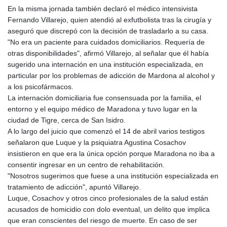
GNF
En la misma jornada también declaró el médico intensivista
8782.498682
Fernando Villarejo, quien atendió al exfutbolista tras la cirugía y
GTQ 7.623551
aseguró que discrepó con la decisión de trasladarlo a su casa.
GYD 209.07221
"No era un paciente para cuidados domiciliarios. Requería de
HKD 7.84385
otras disponibilidades", afirmó Villarejo, al señalar que él había
HNL 26.859934
sugerido una internación en una institución especializada, en
HRK 6.521596
particular por los problemas de adicción de Mardona al alcohol y
HTG 130.679554
a los psicofármacos.
HUF 312.767017
La internación domiciliaria fue consensuada por la familia, el
IDR 17887
entorno y el equipo médico de Maradona y tuvo lugar en la
ILS 3.00375
ciudad de Tigre, cerca de San Isidro.
IMP 0.743223
A lo largo del juicio que comenzó el 14 de abril varios testigos
INR 95.080203
señalaron que Luque y la psiquiatra Agustina Cosachov
IQD 1310.5
insistieron en que era la única opción porque Maradona no iba a
IRR
consentir ingresar en un centro de rehabilitación.
1374800.000116
"Nosotros sugerimos que fuese a una institución especializada en
ISK 122.729736
tratamiento de adicción", apuntó Villarejo.
JEP 0.743223
Luque, Cosachov y otros cinco profesionales de la salud están
JMD 158.828319
acusados de homicidio con dolo eventual, un delito que implica
JOD 0.708988
que eran conscientes del riesgo de muerte. En caso de ser