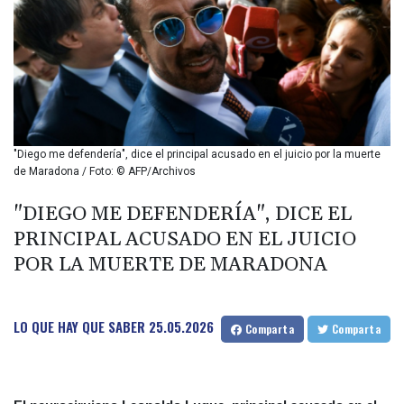
BIF 2992.5
BMD 1
BND 1.281592
BOB 12.13835
BRL 5.1384
BSD 0.999498
BTN 95.018556
BWP 13.553788
"Diego me defendería", dice el principal acusado en el juicio por la muerte
BYN 2.956053
de Maradona / Foto: © AFP/Archivos
BYR 19600
BZD 2.010125
"DIEGO ME DEFENDERÍA", DICE EL
CAD 1.40155
PRINCIPAL ACUSADO EN EL JUICIO
CDF
POR LA MUERTE DE MARADONA
2260.999855
CHF 0.807298
CLF 0.023149
LO QUE HAY QUE SABER
25.05.2026
CLP 914.049935
Comparta
Comparta
CNY 6.750284
CNH 6.74825
COP 3182.06