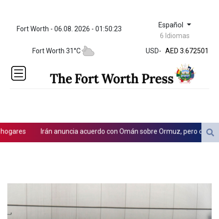
Español
Fort Worth - 06.08. 2026 - 01:50:23
ZWL 321.999592
6 Idiomas
AED 3.672501
Fort Worth 31°C
USD
-
AED 3.672501
AFN 66.
ALL 80.712289
AMD
365.239513
AOA 918.00027
ARS
1496.248502
gares
Irán anuncia acuerdo con Omán sobre Ormuz, pero dice que 
AUD 1.419406
AWG 1.8025
AZN 1.700866
BAM 1.692337
BBD 2.01111
BDT 123.598228
BHD 0.376567
BIF 2979.505838