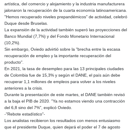
artística, del comercio y alojamiento y la industria manufacturera
8770.290382
jalonaron la recuperación de la cuarta economía latinoamericana.
GTQ 7.616295
"Hemos recuperado niveles prepandémicos" de actividad, celebró
GYD 208.881351
Duque desde Bruselas.
HKD 7.84372
La expansión de la actividad también superó las proyecciones del
HNL 26.762769
Banco Mundial (7,7%) y del Fondo Monetario Internacional
HRK 6.523803
(10,2%).
HTG 130.551217
Sin embargo, Oviedo advirtió sobre la "brecha entre la escasa
HUF 313.870984
recuperación de empleo y la importante recuperación del
IDR 17907
producto".
ILS 3.0115
En 2021, la tasa de desempleo para las 13 principales ciudades
IMP 0.742819
de Colombia fue de 15,3% y según el DANE, el país aún debe
INR 95.19655
recuperar 1,1 millones de empleos para volver a los niveles
IQD
anteriores a la crisis.
1308.066714
Durante la presentación de este martes, el DANE también revisó
IRR
a la baja el PIB de 2020. "Ya no estamos viendo una contracción
1374799.999626
del 6,8 sino del 7%", explicó Oviedo.
ISK 122.78976
-"Rebote estadístico"-
JEP 0.742819
Los analistas recibieron los resultados con menos entusiasmo
JMD 158.672337
que el presidente Duque, quien dejará el poder el 7 de agosto
JOD 0.708983