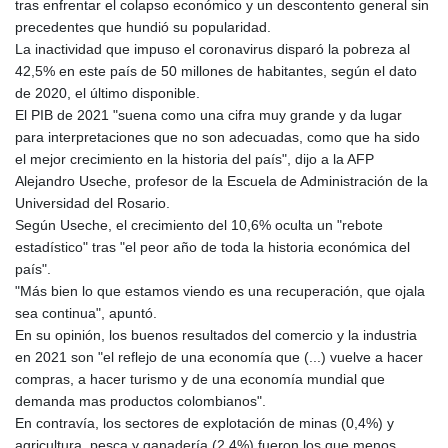
tras enfrentar el colapso económico y un descontento general sin
JPY 157.761501
precedentes que hundió su popularidad.
KES 129.397493
La inactividad que impuso el coronavirus disparó la pobreza al
KGS 87.45026
42,5% en este país de 50 millones de habitantes, según el dato
KHR
de 2020, el último disponible.
4046.845459
El PIB de 2021 "suena como una cifra muy grande y da lugar
KMF 427.00012
para interpretaciones que no son adecuadas, como que ha sido
KRW
el mejor crecimiento en la historia del país", dijo a la AFP
1419.980153
Alejandro Useche, profesor de la Escuela de Administración de la
KWD 0.30915
Universidad del Rosario.
KYD 0.832154
Según Useche, el crecimiento del 10,6% oculta un "rebote
KZT 468.574643
estadístico" tras "el peor año de toda la historia económica del
LAK
país".
22572.089904
"Más bien lo que estamos viendo es una recuperación, que ojala
LBP
sea continua", apuntó.
89416.880105
En su opinión, los buenos resultados del comercio y la industria
LKR 335.026171
en 2021 son "el reflejo de una economía que (...) vuelve a hacer
LRD 180.231552
compras, a hacer turismo y de una economía mundial que
LSL 16.381249
demanda mas productos colombianos".
LTL 2.95274
En contravía, los sectores de explotación de minas (0,4%) y
LVL 0.604891
agricultura, pesca y ganadería (2,4%) fueron los que menos
LYD 6.355428