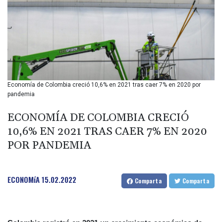
BMD 1
BND 1.280355
BOB 12.127059
BRL 5.121102
BSD 0.998525
BTN 94.928527
BWP 13.540594
BYN 2.95324
Economía de Colombia creció 10,6% en 2021 tras caer 7% en 2020 por
BYR 19600
pandemia
BZD 2.008246
CAD 1.401165
ECONOMÍA DE COLOMBIA CRECIÓ
CDF
10,6% EN 2021 TRAS CAER 7% EN 2020
2261.000163
POR PANDEMIA
CHF 0.807498
CLF 0.023148
CLP 914.020319
ECONOMíA
15.02.2022
CNY 6.750205
Comparta
Comparta
CNH 6.748825
COP 3182.69
CRC 452.79721