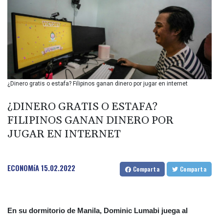
BIF 2985.079791
BMD 1
BND 1.277602
BOB 11.849673
BRL 5.083304
BSD 0.997016
BTN 94.875232
BWP 13.457596
¿Dinero gratis o estafa? Filipinos ganan dinero por jugar en internet
BYN 2.968819
BYR 19600
¿DINERO GRATIS O ESTAFA?
BZD 2.00519
FILIPINOS GANAN DINERO POR
CAD 1.39515
JUGAR EN INTERNET
CDF 2262.50392
CHF 0.80949
CLF 0.023206
CLP 913.315746
ECONOMíA
15.02.2022
Comparta
Comparta
CNY 6.747604
CNH 6.743285
COP
3142.844787
En su dormitorio de Manila, Dominic Lumabi juega al