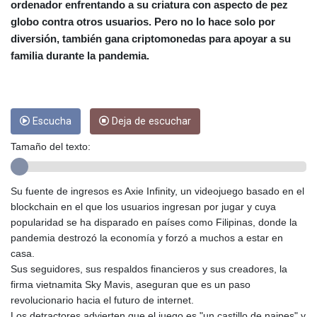
CRC 453.228387
ordenador enfrentando a su criatura con aspecto de pez
CUC 1
globo contra otros usuarios. Pero no lo hace solo por
CUP 26.5
diversión, también gana criptomonedas para apoyar a su
CVE 95.372573
familia durante la pandemia.
CZK 20.982104
DJF 177.546166
DKK 6.46804
DOP 58.20179
Escucha
Deja de escuchar
DZD 132.308956
EGP 49.555853
Tamaño del texto:
ERN 15
ETB 160.923669
EUR 0.86495
Su fuente de ingresos es Axie Infinity, un videojuego basado en el
FJD 2.20855
blockchain en el que los usuarios ingresan por jugar y cuya
FKP 0.74148
popularidad se ha disparado en países como Filipinas, donde la
GBP 0.742583
pandemia destrozó la economía y forzó a muchos a estar en
GEL 2.610391
casa.
GGP 0.74148
Sus seguidores, sus respaldos financieros y sus creadores, la
GHS 11.700039
firma vietnamita Sky Mavis, aseguran que es un paso
GIP 0.74148
revolucionario hacia el futuro de internet.
GMD 73.503851
Los detractores advierten que el juego es "un castillo de naipes" y