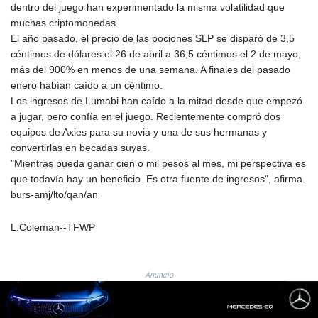
1466.072741
dentro del juego han experimentado la misma volatilidad que
SAR 3.744756
muchas criptomonedas.
SBD 8.065696
El año pasado, el precio de las pociones SLP se disparó de 3,5
SCR 14.449077
céntimos de dólares el 26 de abril a 36,5 céntimos el 2 de mayo,
SDG 600.503676
más del 900% en menos de una semana. A finales del pasado
SEK 9.480804
enero habían caído a un céntimo.
SGD 1.269504
Los ingresos de Lumabi han caído a la mitad desde que empezó
SLE 24.603667
a jugar, pero confía en el juego. Recientemente compró dos
SOS 569.822255
equipos de Axies para su novia y una de sus hermanas y
SRD 37.866504
convertirlas en becadas suyas.
STD
"Mientras pueda ganar cien o mil pesos al mes, mi perspectiva es
20697.981008
que todavía hay un beneficio. Es otra fuente de ingresos", afirma.
STN 21.191022
burs-amj/lto/qan/an
SVC 8.723782
SZL 16.194265
L.Coleman--TFWP
THB 33.050369
TJS 9.197509
TMT 3.51
Anuncio
TND 2.929032
TRY 47.697504
TTD 6.757774