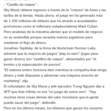
NGN
- "Castillo de naipes" -
1364.860377
Sky Mavis obtiene ingresos a través de la "crianza" de Axies y las
NIO 36.690741
tarifas de la tienda. Hasta ahora, el juego les ha generado más
NOK 9.51237
de 1.200 millones de dólares que ha atraído a acaudalados
NPR 151.800372
promotores como el millonario estadounidense Mark Cuban.
NZD 1.701115
Pero analistas de la industria alertan que el modelo de negocio
OMR 0.382693
no es sostenible porque necesita nuevos jugadores para
PAB 0.997016
mantener el flujo de dinero.
PEN 3.376465
Jonathan Teplitsky, de la firma de blockchain Horizen Labs,
PGK 4.406003
advierte que la mayoría de juegos "play-to-earn" (jugar para
PHP 60.705038
ganar dinero) son "castillos de naipes", alimentados por "el
PKR 276.796523
bombo y la especulación de precios".
PLN 3.719205
"El sistema entero funciona bien mientras la compañía Axie tenga
PYG
dinero y esté dispuesto a alimentar una máquina enorme de
5928.296501
marketing", dijo.
QAR 3.644596
El cofundador de Sky Mavis y jefe ejecutivo Trung Nguyen dijo a
RON 4.536304
AFP que Axie Infinity no era "un juego de suma cero". "Hay
RSD 101.492021
muchas otras cosas demás del valor monetario que la gente
RUB 81.598409
puede sacar del juego", defendió.
RWF
Pero en los últimos meses, los tókenes que ganan los usuarios