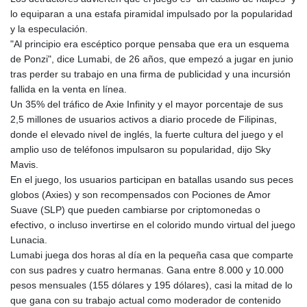
GNF
lo equiparan a una estafa piramidal impulsado por la popularidad
8756.649224
y la especulación.
GTQ 7.607144
"Al principio era escéptico porque pensaba que era un esquema
GYD 208.588851
de Ponzi", dice Lumabi, de 26 años, que empezó a jugar en junio
HKD 7.842304
tras perder su trabajo en una firma de publicidad y una incursión
HNL 26.723176
fallida en la venta en línea.
HRK 6.518804
Un 35% del tráfico de Axie Infinity y el mayor porcentaje de sus
HTG 130.363707
2,5 millones de usuarios activos a diario procede de Filipinas,
HUF 314.060388
donde el elevado nivel de inglés, la fuerte cultura del juego y el
IDR 17801
amplio uso de teléfonos impulsaron su popularidad, dijo Sky
ILS 2.99985
Mavis.
IMP 0.74148
En el juego, los usuarios participan en batallas usando sus peces
INR 95.210504
globos (Axies) y son recompensados con Pociones de Amor
IQD
Suave (SLP) que pueden cambiarse por criptomonedas o
1306.058902
efectivo, o incluso invertirse en el colorido mundo virtual del juego
IRR
Lunacia.
1375550.000352
Lumabi juega dos horas al día en la pequeña casa que comparte
ISK 123.340386
con sus padres y cuatro hermanas. Gana entre 8.000 y 10.000
JEP 0.74148
pesos mensuales (155 dólares y 195 dólares), casi la mitad de lo
JMD 158.335856
que gana con su trabajo actual como moderador de contenido