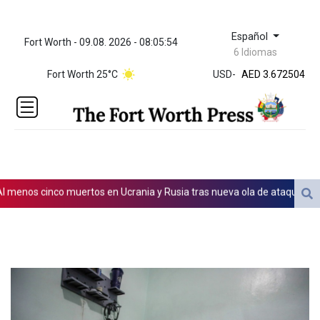
Español
Fort Worth - 09.08. 2026 - 08:05:55
ZWL 321.999592
6 Idiomas
AED 3.672504
Fort Worth 25°C
USD
-
AED 3.672504
AFN 66.
ALL 80.629676
AMD
365.091035
AOA
917.000367
ARS
os cinco muertos en Ucrania y Rusia tras nueva ola de ataques cruzad
1491.937897
AUD 1.417435
AWG 1.80125
AZN 1.70397
BAM 1.691649
BBD 2.00813
BDT 123.418242
BHD 0.375989