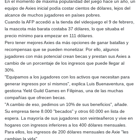
En el momento de máxima popularidad del juego hace un año, un
LYD 6.341738
equipo de Axies inicial podía costar cientos de dólares, lejos del
MAD 9.29222
alcance de muchos jugadores en países pobres.
MDL 17.337716
Cuando la AFP accedió a la tienda del videojuego el 9 de febrero,
MGA
la mascota más barata costaba 37 dólares, lo que situaba el
4254.638239
precio mínimo para empezar en 111 dólares.
MKD 53.219738
Pero tener mejores Axies da más opciones de ganar batallas y
MMK
recompensas que se pueden monetizar. Por ello, algunos
2099.549369
jugadores con más potencial crean becas y prestan sus Axies a
MNT
cambio de un porcentaje de los ingresos que puede llegar al
3595.852714
30%.
MOP 8.056654
"Equipamos a los jugadores con los activos que necesitan para
MRU 40.080439
generar ingresos por sí mismos", explica Luis Buenaventura, que
MUR 47.070378
gestiona Yield Guild Games en Filipinas, una de las muchas
MVR 15.450378
compañías que ofrecen becas.
MWK
"A cambio de eso, pedimos un 10% de sus beneficios", añade.
1728.841413
Su empresa tiene 8.000 "becados" y otros 60.000 en lista de
MXN 17.380378
espera. La mayoría de sus jugadores son veinteañeros y vive en
MYR 4.090104
hogares con ingresos inferiores a los 400 dólares mensuales.
MZN 63.905039
Para ellos, los ingresos de 200 dólares mensuales de Axie "les
NAD 16.197552
cambian la vida".