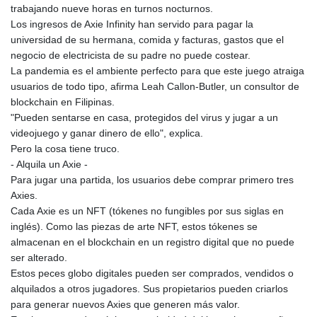
JOD 0.70904
trabajando nueve horas en turnos nocturnos.
JPY 157.80604
Los ingresos de Axie Infinity han servido para pagar la
KES 129.014401
universidad de su hermana, comida y facturas, gastos que el
KGS 87.450384
negocio de electricista de su padre no puede costear.
KHR
La pandemia es el ambiente perfecto para que este juego atraiga
4049.647537
usuarios de todo tipo, afirma Leah Callon-Butler, un consultor de
KMF 426.00035
blockchain en Filipinas.
KRW
"Pueden sentarse en casa, protegidos del virus y jugar a un
1407.860383
videojuego y ganar dinero de ello", explica.
KWD 0.30866
Pero la cosa tiene truco.
KYD 0.830861
- Alquila un Axie -
KZT 467.275008
Para jugar una partida, los usuarios debe comprar primero tres
LAK
Axies.
22510.919863
Cada Axie es un NFT (tókenes no fungibles por sus siglas en
LBP
inglés). Como las piezas de arte NFT, estos tókenes se
89282.792025
almacenan en el blockchain en un registro digital que no puede
LKR 334.420274
ser alterado.
LRD 179.959348
Estos peces globo digitales pueden ser comprados, vendidos o
LSL 16.197552
alquilados a otros jugadores. Sus propietarios pueden criarlos
LTL 2.95274
para generar nuevos Axies que generen más valor.
LVL 0.60489