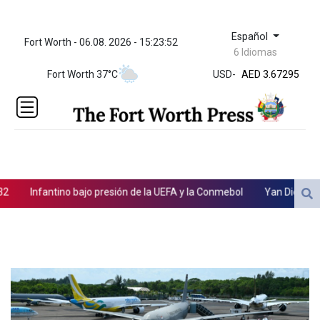
Español
Fort Worth - 06.08. 2026 - 15:23:52
ZWL 321.999592
6 Idiomas
AED 3.67295
Fort Worth 37°C
USD
-
AED 3.67295
AFN 65.
ALL 80.778943
AMD
366.250523
AOA
917.999617
ARS
Infantino bajo presión de la UEFA y la Conmebol
Yan Diomandé, la
1499.750797
AUD 1.42165
AWG 1.8
AZN 1.702368
BAM 1.694243
BBD 2.013626
BDT 123.754743
BHD 0.37711