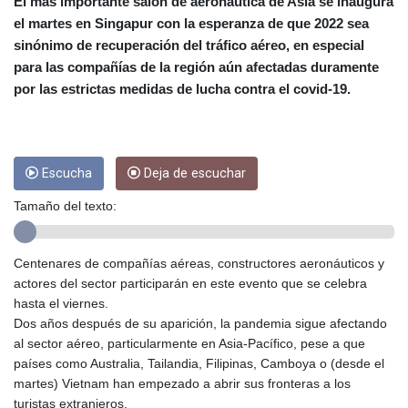
CRC 454.762008
El más importante salón de aeronáutica de Asia se inaugura
CUC 1
el martes en Singapur con la esperanza de que 2022 sea
CUP 26.5
sinónimo de recuperación del tráfico aéreo, en especial
CVE 96.14969
para las compañías de la región aún afectadas duramente
CZK 21.035899
por las estrictas medidas de lucha contra el covid-19.
DJF 177.720456
DKK 6.48701
DOP 58.298469
DZD 133.075044
Escucha
Deja de escuchar
EGP 49.688965
ERN 15
Tamaño del texto:
ETB 161.364703
EUR 0.867798
FJD 2.21445
Centenares de compañías aéreas, constructores aeronáuticos y
FKP 0.742819
actores del sector participarán en este evento que se celebra
GBP 0.743055
hasta el viernes.
GEL 2.61501
Dos años después de su aparición, la pandemia sigue afectando
GGP 0.742819
al sector aéreo, particularmente en Asia-Pacífico, pese a que
GHS 11.735027
países como Australia, Tailandia, Filipinas, Camboya o (desde el
GIP 0.742819
martes) Vietnam han empezado a abrir sus fronteras a los
GMD 73.999849
turistas extranjeros.