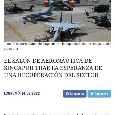
BIF 2990
BMD 1
BND 1.281981
BOB 12.092258
BRL 5.1183
BSD 0.999753
BTN 95.145446
BWP 13.521485
El salón de aeronáutica de Singapur trae la esperanza de una recuperación
BYN 2.960018
del sector
BYR 19600
BZD 2.010681
EL SALÓN DE AERONÁUTICA DE
CAD 1.401535
SINGAPUR TRAE LA ESPERANZA DE
CDF
UNA RECUPERACIÓN DEL SECTOR
2259.999807
CHF 0.812225
CLF 0.023191
ECONOMíA
14.02.2022
CLP 915.73976
Comparta
Comparta
CNY 6.74905
CNH 6.748385
COP 3160.03