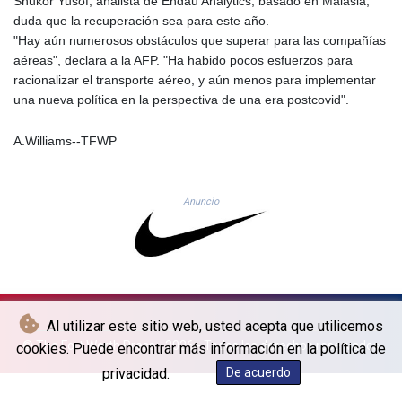
Shukor Yusof, analista de Endau Analytics, basado en Malasia,
LYD 6.373118
duda que la recuperación sea para este año.
MAD 9.327951
"Hay aún numerosos obstáculos que superar para las compañías
MDL 17.39541
aéreas", declara a la AFP. "Ha habido pocos esfuerzos para
MGA
racionalizar el transporte aéreo, y aún menos para implementar
4298.392651
una nueva política en la perspectiva de una era postcovid".
MKD 53.301108
MMK
A.Williams--TFWP
2099.443841
MNT
3595.840223
Anuncio
MOP 8.078327
MRU 40.080389
MUR 46.940657
MVR 15.450333
MWK
1733.55625
Al utilizar este sitio web, usted acepta que utilicemos
MXN 17.21438
© The Fort Worth Press - 2026 - Todos los derechos reservados
cookies. Puede encontrar más información en la política de
MYR 4.089799
privacidad.
De acuerdo
MZN 63.909725
NAD 16.306951