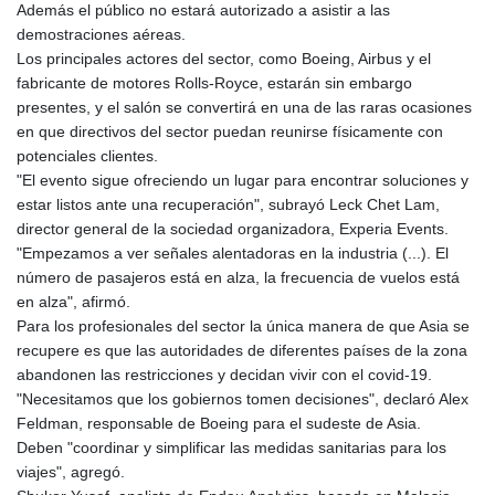
JOD 0.709002
Además el público no estará autorizado a asistir a las
JPY 158.375042
demostraciones aéreas.
KES 128.597147
Los principales actores del sector, como Boeing, Airbus y el
KGS 87.450232
fabricante de motores Rolls-Royce, estarán sin embargo
KHR
presentes, y el salón se convertirá en una de las raras ocasiones
4053.492944
en que directivos del sector puedan reunirse físicamente con
KMF 426.999755
potenciales clientes.
KRW
"El evento sigue ofreciendo un lugar para encontrar soluciones y
1423.539829
estar listos ante una recuperación", subrayó Leck Chet Lam,
KWD 0.30966
director general de la sociedad organizadora, Experia Events.
KYD 0.833171
"Empezamos a ver señales alentadoras en la industria (...). El
KZT 468.495939
número de pasajeros está en alza, la frecuencia de vuelos está
LAK
en alza", afirmó.
22589.41952
Para los profesionales del sector la única manera de que Asia se
LBP
recupere es que las autoridades de diferentes países de la zona
89528.70601
abandonen las restricciones y decidan vivir con el covid-19.
LKR 335.825291
"Necesitamos que los gobiernos tomen decisiones", declaró Alex
LRD 180.459725
Feldman, responsable de Boeing para el sudeste de Asia.
LSL 16.307022
Deben "coordinar y simplificar las medidas sanitarias para los
LTL 2.95274
viajes", agregó.
LVL 0.60489