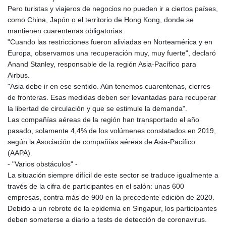
GNF
Pero turistas y viajeros de negocios no pueden ir a ciertos países,
8780.000133
como China, Japón o el territorio de Hong Kong, donde se
GTQ 7.628337
mantienen cuarentenas obligatorias.
GYD 209.158083
"Cuando las restricciones fueron aliviadas en Norteamérica y en
HKD 7.844899
Europa, observamos una recuperación muy, muy fuerte", declaró
HNL 26.796086
Anand Stanley, responsable de la región Asia-Pacífico para
HRK 6.539502
Airbus.
HTG 130.718954
"Asia debe ir en ese sentido. Aún tenemos cuarentenas, cierres
HUF 316.379501
de fronteras. Esas medidas deben ser levantadas para recuperar
IDR 17916
la libertad de circulación y que se estimule la demanda".
ILS 3.007703
Las compañías aéreas de la región han transportado el año
IMP 0.742819
pasado, solamente 4,4% de los volúmenes constatados en 2019,
INR 95.281598
según la Asociación de compañías aéreas de Asia-Pacífico
IQD
(AAPA).
1309.701703
- "Varios obstáculos" -
IRR
La situación siempre difícil de este sector se traduce igualmente a
1374850.000022
través de la cifra de participantes en el salón: unas 600
ISK 123.570623
empresas, contra más de 900 en la precedente edición de 2020.
JEP 0.742819
Debido a un rebrote de la epidemia en Singapur, los participantes
JMD 158.474679
deben someterse a diario a tests de detección de coronavirus.