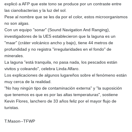
JOD 0.709002
explicó a AFP que este tono se produce por un contraste entre
JPY 158.375042
las cianobacterias y la luz del sol.
KES 128.597147
Pese al nombre que se les da por el color, estos microorganismos
KGS 87.450232
no son algas.
KHR
Con un equipo "sonar" (Sound Navigation And Ranging),
4053.492944
investigadores de la UES establecieron que la laguna es un
KMF 426.999755
"maar" (cráter volcánico ancho y bajo), tiene 44 metros de
KRW
profundidad y no registra "irregularidades en el fondo" de
1423.539829
minerales.
KWD 0.30966
La laguna "está tranquila, no pasa nada, los pescados están
KYD 0.833171
vivitos y coleando", celebra Linda Alfaro.
KZT 468.495939
Los explicaciones de algunos lugareños sobre el fenómeno están
LAK
muy cerca de la realidad.
22589.41952
"No hay ningún tipo de contaminación externa" y "la suposición
LBP
que tenemos es que es por las altas temperaturas", sostiene
89528.70601
Kevin Flores, lanchero de 33 años feliz por el mayor flujo de
LKR 335.825291
turistas.
LRD 180.459725
LSL 16.307022
T.Mason--TFWP
LTL 2.95274
LVL 0.60489