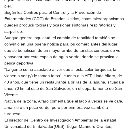
GNF
piel.
8780.000133
Según los Centros para el Control y la Prevención de
GTQ 7.628337
Enfermedades (CDC) de Estados Unidos, estos microorganismos
GYD 209.158083
pueden producir toxinas y ocasionar síntomas respiratorios y
HKD 7.844899
sarpullido.
HNL 26.796086
Aunque genera inquietud, el cambio de tonalidad también se
HRK 6.539502
convirtió en una buena noticia para los comerciantes del lugar
HTG 130.718954
que se benefician de un mayor arribo de turistas curiosos de ver
HUF 316.379501
y navegar por este espejo de agua verde, donde se practica la
IDR 17916
pesca deportiva.
ILS 3.007703
"La gente se ha asustado al ver que sí está color turquesa, la
IMP 0.742819
vienen a ver (y) le toman fotos", cuenta a la AFP Linda Alfaro, de
INR 95.281598
49 años, que tiene un restaurante a orillas de la laguna, situada a
IQD
unos 70 km al este de San Salvador, en el departamento de San
1309.701703
Vicente.
IRR
Nativa de la zona, Alfaro comenta que el lago a veces se ve café,
1374850.000022
amarillo o un poco verde, pero por primera vez cambió a
ISK 123.570623
turquesa.
JEP 0.742819
El director del Centro de Investigación Ambiental de la estatal
JMD 158.474679
Universidad de El Salvador(UES), Édgar Marinero Orantes,