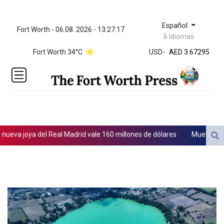
Español
Fort Worth - 06.08. 2026 - 13:27:17
ZWL 321.999592
6 Idiomas
AED 3.67295
Fort Worth 34°C
USD
-
AED 3.67295
AFN 65.
ALL 80.778943
AMD
366.250523
AOA
917.999617
ARS
va joya del Real Madrid vale 160 millones de dólares
Muere bajo arr
1499.750797
AUD 1.42165
AWG 1.8
AZN 1.702368
BAM 1.694243
BBD 2.013626
BDT 123.754743
BHD 0.37711