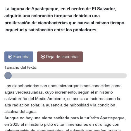
CRC 454.762008
CUC 1
La laguna de Apastepeque, en el centro de El Salvador,
CUP 26.5
adquirió una coloración turquesa debido a una
CVE 96.14969
proliferación de cianobacterias que causa al mismo tiempo
CZK 21.035899
inquietud y satisfacción entre los pobladores.
DJF 177.720456
DKK 6.48701
DOP 58.298469
DZD 133.075044
Escucha
Deja de escuchar
EGP 49.688965
ERN 15
Tamaño del texto:
ETB 161.364703
EUR 0.867798
FJD 2.21445
Las cianobacterias son unos microorganismos conocidos como
FKP 0.742819
algas verdeazuladas, cuyo incremento, según el ministerio
GBP 0.743055
salvadoreño del Medio Ambiente, se asocia a factores como la
GEL 2.61501
alta radiación solar, la ausencia de nubosidad y la condición
GGP 0.742819
alcalina del agua.
GHS 11.735027
Aunque no hay una alerta sanitaria para la turística Apastepeque,
GIP 0.742819
en 2025 el ministerio pidió evitar inmersiones en otro lago con
GMD 73.999849
aglomeración de cianobacterias, al advertir que podían irritar la