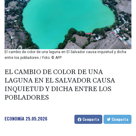
BIF 2990
BMD 1
BND 1.281981
BOB 12.092258
BRL 5.1183
BSD 0.999753
BTN 95.145446
BWP 13.521485
El cambio de color de una laguna en El Salvador causa inquietud y dicha
BYN 2.960018
entre los pobladores / Foto: © AFP
BYR 19600
BZD 2.010681
EL CAMBIO DE COLOR DE UNA
CAD 1.401535
LAGUNA EN EL SALVADOR CAUSA
CDF
INQUIETUD Y DICHA ENTRE LOS
2259.999807
POBLADORES
CHF 0.812225
CLF 0.023191
CLP 915.73976
CNY 6.74905
ECONOMíA
25.05.2026
Comparta
Comparta
CNH 6.748385
COP 3160.03