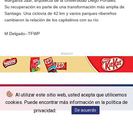
Margarita Jaar, arquitecta de la Universidad Diego Portales.
LYD 6.38659
Su recuperación es parte de una transformación más amplia de
MAD 9.347628
Santiago. Una ciclovía de 42 km y varios parques ribereños
MDL 17.432256
cambiaron la relación de los capitalinos con su río.
MGA
4307.49732
M.Delgado--TFWP
MKD 53.409668
MMK
2099.552715
Anuncio
MNT
3596.040078
MOP 8.095403
MRU 40.165112
MUR 47.070177
MVR 15.46009
Al utilizar este sitio web, usted acepta que utilicemos
MWK
© The Fort Worth Press - 2026 - Todos los derechos reservados
cookies. Puede encontrar más información en la política de
1737.235719
privacidad.
De acuerdo
MXN 17.198475
MYR 4.089498
MZN 63.899841
NAD 16.341492