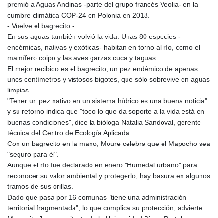
JOD 0.709026
premió a Aguas Andinas -parte del grupo francés Veolia- en la
JPY 158.349499
cumbre climática COP-24 en Polonia en 2018.
KES 129.36025
- Vuelve el bagrecito -
KGS 87.450076
En sus aguas también volvió la vida. Unas 80 especies -
KHR
endémicas, nativas y exóticas- habitan en torno al río, como el
4064.574925
mamífero coipo y las aves garzas cuca y taguas.
KMF 426.999908
El mejor recibido es el bagrecito, un pez endémico de apenas
KRW
unos centímetros y vistosos bigotes, que sólo sobrevive en aguas
1420.784972
limpias.
KWD 0.30903
"Tener un pez nativo en un sistema hídrico es una buena noticia"
KYD 0.834936
y su retorno indica que "todo lo que da soporte a la vida está en
KZT 469.48422
buenas condiciones", dice la bióloga Natalia Sandoval, gerente
LAK
técnica del Centro de Ecología Aplicada.
22637.365499
Con un bagrecito en la mano, Moure celebra que el Mapocho sea
LBP
"seguro para él".
89717.564641
Aunque el río fue declarado en enero "Humedal urbano" para
LKR 336.535164
reconocer su valor ambiental y protegerlo, hay basura en algunos
LRD 180.841182
tramos de sus orillas.
LSL 16.341492
Dado que pasa por 16 comunas "tiene una administración
LTL 2.952741
territorial fragmentada", lo que complica su protección, advierte
LVL 0.60489