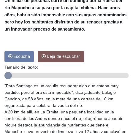
CRC 455.750926
Un millar de personas corre un domingo por la ribera del
CUC 1
río Mapocho a su paso por la capital chilena. Hace unos
CUP 26.5
años, habría sido impensable con sus aguas contaminadas,
CVE 95.718223
pero hoy los habitantes disfrutan de su renacer gracias a
CZK 21.040702
un innovador proceso de saneamiento.
DJF 178.411296
DKK 6.487973
DOP 58.379523
DZD 132.877747
Escucha
Deja de escuchar
EGP 49.688096
ERN 15
Tamaño del texto:
ETB 161.7072
EUR 0.867899
FJD 2.215399
"Para Santiago es un orgullo recuperar algo que estaba muy
FKP 0.743241
perdido, pero ahora está impecable", dice jadeante Eulogio
GBP 0.743355
Cancino, de 58 años, en la meta de una carrera de 10 km
GEL 2.614976
organizada para celebrar la vuelta del río.
GGP 0.743241
A 20 km de allí, en La Ermita, una pequeña localidad en la
GHS 11.776297
cordillera de los Andes donde nace el río, el agrónomo Joaquín
GIP 0.743241
Moure destaca la abundancia de nutrientes que tiene el
GMD 74.000443
Mapocho, cuyo proyecto de limpieza llevó 12 años y concluyó en