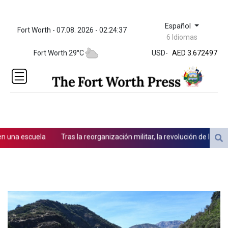
Español
Fort Worth - 07.08. 2026 - 02:24:37
ZWL 321.999592
6 Idiomas
AED 3.672497
Fort Worth 29°C
USD
-
AED 3.672497
AFN 65.
ALL 80.950045
AMD
366.423744
AOA
917.999624
ARS
na escuela
Tras la reorganización militar, la revolución de los drone
1499.772298
AUD 1.422799
AWG 1.8
AZN 1.701772
BAM 1.697824
BBD 2.017891
BDT 124.016338
BHD 0.377796