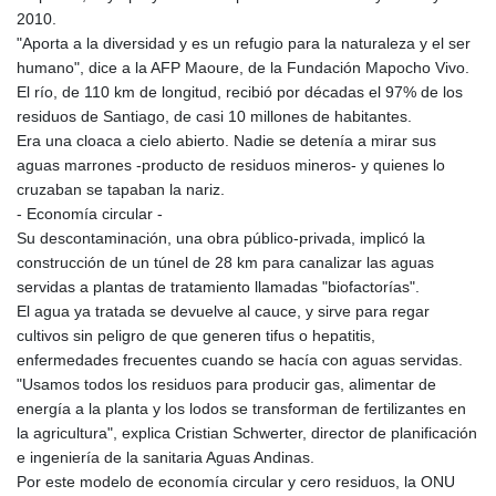
GNF
2010.
8798.496547
"Aporta a la diversidad y es un refugio para la naturaleza y el ser
GTQ 7.644462
humano", dice a la AFP Maoure, de la Fundación Mapocho Vivo.
GYD 209.601111
El río, de 110 km de longitud, recibió por décadas el 97% de los
HKD 7.84505
residuos de Santiago, de casi 10 millones de habitantes.
HNL 26.852845
Era una cloaca a cielo abierto. Nadie se detenía a mirar sus
HRK 6.538402
aguas marrones -producto de residuos mineros- y quienes lo
HTG 130.990152
cruzaban se tapaban la nariz.
HUF 317.017497
- Economía circular -
IDR 17899
Su descontaminación, una obra público-privada, implicó la
ILS 3.013971
construcción de un túnel de 28 km para canalizar las aguas
IMP 0.743241
servidas a plantas de tratamiento llamadas "biofactorías".
INR 95.21055
El agua ya tratada se devuelve al cauce, y sirve para regar
IQD
cultivos sin peligro de que generen tifus o hepatitis,
1312.470159
enfermedades frecuentes cuando se hacía con aguas servidas.
IRR
"Usamos todos los residuos para producir gas, alimentar de
1374850.000153
energía a la planta y los lodos se transforman de fertilizantes en
ISK 123.589987
la agricultura", explica Cristian Schwerter, director de planificación
JEP 0.743241
e ingeniería de la sanitaria Aguas Andinas.
JMD 158.809665
Por este modelo de economía circular y cero residuos, la ONU