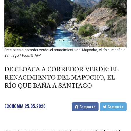
BIF 2994.283829
BMD 1
BND 1.284641
BOB 12.117713
BRL 5.110598
BSD 1.001871
BTN 95.346152
BWP 13.550126
De cloaca a corredor verde: el renacimiento del Mapocho, el río que baña a
BYN 2.966287
Santiago / Foto: © AFP
BYR 19600
BZD 2.01494
DE CLOACA A CORREDOR VERDE: EL
CAD 1.40277
RENACIMIENTO DEL MAPOCHO, EL
CDF
RÍO QUE BAÑA A SANTIAGO
2259.999745
CHF 0.812405
CLF 0.023195
ECONOMíA
25.05.2026
CLP 915.8799
Comparta
Comparta
CNY 6.74905
CNH 6.74632
COP 3160.36