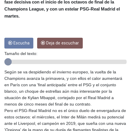
CRC 453.228387
fase decisiva con el inicio de los octavos de final de la
CUC 1
Champions League, y con un estelar PSG-Real Madrid el
CUP 26.5
martes.
CVE 95.372573
CZK 20.982104
DJF 177.546166
DKK 6.46804
Escucha
Deja de escuchar
DOP 58.20179
DZD 132.308956
Tamaño del texto:
EGP 49.555853
ERN 15
ETB 160.923669
Según se va despidiendo el invierno europeo, la vuelta de la
EUR 0.86495
Champions avanza la primavera, y con ellos el calor aumentará
FJD 2.20855
en París con una 'final anticipada' entre el PSG y el conjunto
FKP 0.740916
blanco, un choque de estrellas aún más interesante por la
GBP 0.741235
situación de Kylian Mbappé, cortejado por el Real Madrid a
GEL 2.610391
menos de cinco meses del final de su contrato.
GGP 0.740916
Pero el PSG-Real Madrid no es el único duelo de envergadura de
GHS 11.700039
estos octavos: el miércoles, el Inter de Milán medirá su potencial
GIP 0.740916
ante el Liverpool, el campeón en 2019, que sueña con una nueva
GMD 73.503851
'Orejona' de la mano de su dupla de flamantes finalistas de la