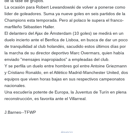
de la fase de grupos.
LYD 6.341738
La ocasión para Robert Lewandowski de volver a ponerse como
MAD 9.29222
líder de goleadores. Suma ya nueve goles en seis partidos de la
MDL 17.337716
Champions esta temporada. Pero al polaco le supera el franco-
MGA
marfileño Sébastien Haller.
4254.638239
El delantero del Ajax de Ámsterdam (10 goles) se medirá en un
MKD 53.215413
duelo incierto ante el Benfica de Lisboa, en busca de dar un poco
MMK
de tranquilidad al club holandés, sacudido estos últimos días por
2099.750695
la marcha de su director deportivo Marc Overmars, quien había
MNT
enviado "mensajes inapropiados" a empleadas del club.
3597.347644
Y se perfila un duelo entre hombres gol entre Antoine Griezmann
MOP 8.056654
y Cristiano Ronaldo, en el Atlético Madrid-Manchester United, dos
MRU 40.080439
equipos que viven horas bajas en sus respectivos campeonatos
MUR 47.070378
nacionales.
MVR 15.450378
Una escudería potente de Europa, la Juventus de Turín en plena
MWK
reconstrucción, es favorita ante el Villarreal.
1728.841413
MXN 17.13635
J.Barnes--TFWP
MYR 4.090104
MZN 63.905039
NAD 16.197552
Anuncio