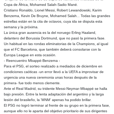
GNF
Copa de África, Mohamed Salah-Sadio Mané.
8756.649224
Cristiano Ronaldo, Lionel Messi, Robert Lewandowski, Karim
GTQ 7.607144
Benzema, Kevin De Bruyne, Mohamed Salah... Todas las grandes
GYD 208.588851
estrellas están en la cita de octavos, cuya ida se disputa esta
HKD 7.84315
semana y la próxima.
HNL 26.723176
La única gran ausencia es la del noruego Erling Haaland,
HRK 6.518804
delantero del Borussia Dortmund, que no pasó la primera fase.
HTG 130.363707
Un habitual en las rondas eliminatorias de la Champions, al igual
HUF 314.060388
que el FC Barcelona, que también deberá consolarse con la
IDR 17801
Europa League en esta ocasión.
ILS 2.99985
- Reencuentro Mbappé-Benzema -
IMP 0.740916
Para el PSG, el sorteo realizado a mediados de diciembre en
INR 95.210504
condiciones caóticas -un error llevó a la UEFA a improvisar de
IQD
urgencia una nueva ceremonia unas horas después de la
1306.058902
primera- fue todo menos clemente.
IRR
Ante el Real Madrid, su tridente Messi-Neymar-Mbappé se halla
1375550.000352
bajo presión. Entre la lenta adaptación del argentino y la larga
ISK 123.340386
lesión del brasileño, la 'MNM' apenas ha podido brillar.
JEP 0.740916
El PSG no logró terminar al frente de su grupo en la primera fase,
JMD 158.335856
aunque ello no le aparta del objetivo prioritario de sus dirigentes