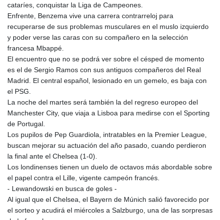
JOD 0.70904
cataríes, conquistar la Liga de Campeones.
JPY 157.80604
Enfrente, Benzema vive una carrera contrarreloj para
KES 129.014401
recuperarse de sus problemas musculares en el muslo izquierdo
KGS 87.450384
y poder verse las caras con su compañero en la selección
KHR
francesa Mbappé.
4049.647537
El encuentro que no se podrá ver sobre el césped de momento
KMF 426.00035
es el de Sergio Ramos con sus antiguos compañeros del Real
KRW
Madrid. El central español, lesionado en un gemelo, es baja con
1407.890383
el PSG.
KWD 0.30866
La noche del martes será también la del regreso europeo del
KYD 0.830861
Manchester City, que viaja a Lisboa para medirse con el Sporting
KZT 467.275008
de Portugal.
LAK
Los pupilos de Pep Guardiola, intratables en la Premier League,
22510.919863
buscan mejorar su actuación del año pasado, cuando perdieron
LBP
la final ante el Chelsea (1-0).
89282.792025
Los londinenses tienen un duelo de octavos más abordable sobre
LKR 334.420274
el papel contra el Lille, vigente campeón francés.
LRD 179.959348
- Lewandowski en busca de goles -
LSL 16.197552
Al igual que el Chelsea, el Bayern de Múnich salió favorecido por
LTL 2.95274
el sorteo y acudirá el miércoles a Salzburgo, una de las sorpresas
LVL 0.60489