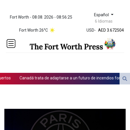
Español
Fort Worth - 08.08. 2026 - 08:56:25
ZWL 321.999592
6 Idiomas
AED 3.672504
Fort Worth 26°C
USD
-
AED 3.672504
AFN 66.
ALL 80.629676
AMD
365.091035
AOA
917.000367
ARS
os
Canadá trata de adaptarse a un futuro de incendios forestales
1491.937897
AUD 1.417435
AWG 1.80125
AZN 1.70397
BAM 1.691649
BBD 2.00813
BDT 123.418242
BHD 0.375989