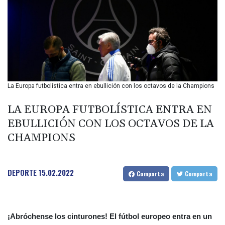
BIF 2985.079791
BMD 1
BND 1.277602
BOB 11.849673
BRL 5.083304
BSD 0.997016
BTN 94.875232
BWP 13.457596
La Europa futbolística entra en ebullición con los octavos de la Champions
BYN 2.968819
BYR 19600
LA EUROPA FUTBOLÍSTICA ENTRA EN
BZD 2.00519
EBULLICIÓN CON LOS OCTAVOS DE LA
CAD 1.39545
CHAMPIONS
CDF 2262.50392
CHF 0.80802
CLF 0.023212
CLP 913.560396
DEPORTE
15.02.2022
Comparta
Comparta
CNY 6.747604
CNH 6.743285
COP
3142.844787
¡Abróchense los cinturones! El fútbol europeo entra en un