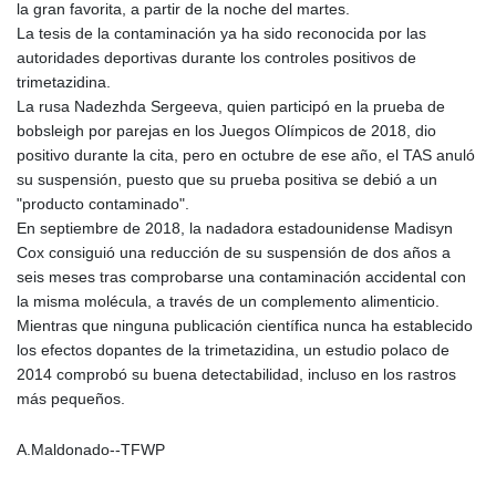
JOD 0.708997
la gran favorita, a partir de la noche del martes.
JPY 157.837501
La tesis de la contaminación ya ha sido reconocida por las
KES 129.350358
autoridades deportivas durante los controles positivos de
KGS 87.450213
trimetazidina.
KHR
La rusa Nadezhda Sergeeva, quien participó en la prueba de
4056.705519
bobsleigh por parejas en los Juegos Olímpicos de 2018, dio
KMF 427.000174
positivo durante la cita, pero en octubre de ese año, el TAS anuló
KRW 1423.17952
su suspensión, puesto que su prueba positiva se debió a un
KWD 0.30893
"producto contaminado".
KYD 0.833171
En septiembre de 2018, la nadadora estadounidense Madisyn
KZT 468.495939
Cox consiguió una reducción de su suspensión de dos años a
LAK
seis meses tras comprobarse una contaminación accidental con
22589.41952
la misma molécula, a través de un complemento alimenticio.
LBP
Mientras que ninguna publicación científica nunca ha establecido
89528.70601
los efectos dopantes de la trimetazidina, un estudio polaco de
LKR 335.825291
2014 comprobó su buena detectabilidad, incluso en los rastros
LRD 180.459725
más pequeños.
LSL 16.307022
LTL 2.95274
A.Maldonado--TFWP
LVL 0.60489
LYD 6.373118