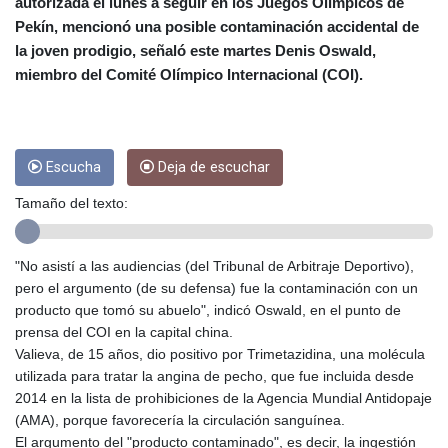
autorizada el lunes a seguir en los Juegos Olímpicos de
CUC 1
Pekín, mencionó una posible contaminación accidental de
CUP 26.5
la joven prodigio, señaló este martes Denis Oswald,
CVE 95.518807
miembro del Comité Olímpico Internacional (COI).
CZK 20.975095
DJF 178.03342
DKK 6.476797
DOP 58.256128
Escucha
Deja de escuchar
DZD 132.984018
EGP 49.790099
Tamaño del texto:
ERN 15
ETB 161.364703
EUR 0.86642
"No asistí a las audiencias (del Tribunal de Arbitraje Deportivo),
FJD 2.21245
pero el argumento (de su defensa) fue la contaminación con un
FKP 0.742819
producto que tomó su abuelo", indicó Oswald, en el punto de
GBP 0.742565
prensa del COI en la capital china.
GEL 2.614971
Valieva, de 15 años, dio positivo por Trimetazidina, una molécula
GGP 0.742819
utilizada para tratar la angina de pecho, que fue incluida desde
GHS 11.751814
2014 en la lista de prohibiciones de la Agencia Mundial Antidopaje
GIP 0.742819
(AMA), porque favorecería la circulación sanguínea.
GMD 73.494895
El argumento del "producto contaminado", es decir, la ingestión