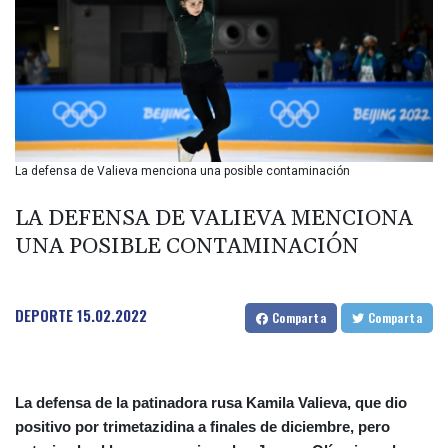
BIF 2988.071622
BMD 1
BND 1.281981
BOB 12.092258
BRL 5.122702
BSD 0.999753
BTN 95.145446
BWP 13.521485
La defensa de Valieva menciona una posible contaminación
BYN 2.960018
BYR 19600
LA DEFENSA DE VALIEVA MENCIONA
BZD 2.010681
UNA POSIBLE CONTAMINACIÓN
CAD 1.399755
CDF
2261.000308
DEPORTE
15.02.2022
CHF 0.809703
Comparta
Comparta
CLF 0.023153
CLP 914.220115
CNY 6.749953
La defensa de la patinadora rusa Kamila Valieva, que dio
CNH 6.748475
positivo por trimetazidina a finales de diciembre, pero
COP 3181.98
CRC 454.762008