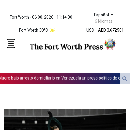
Español
Fort Worth - 06.08. 2026 - 11:14:31
ZWL 321.999592
6 Idiomas
AED 3.672501
AED 3.672501
Fort Worth 30°C
USD
-
AFN 65.
ALL 80.778943
AMD
365.649242
AOA
918.000071
ARS
e bajo arresto domiciliario en Venezuela un preso político de origen ur
1496.242501
AUD 1.420051
AWG 1.8025
AZN 1.70415
BAM 1.694243
BBD 2.013626
BDT 123.754743
BHD 0.376996