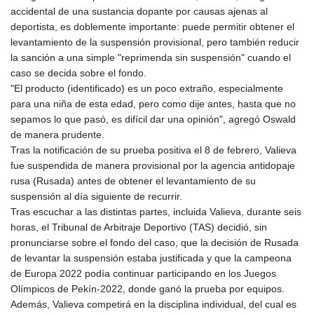
GNF
accidental de una sustancia dopante por causas ajenas al
8780.470902
deportista, es doblemente importante: puede permitir obtener el
GTQ 7.628337
levantamiento de la suspensión provisional, pero también reducir
GYD 209.158083
la sanción a una simple "reprimenda sin suspensión" cuando el
HKD 7.84455
caso se decida sobre el fondo.
HNL 26.796086
"El producto (identificado) es un poco extraño, especialmente
HRK 6.527503
para una niña de esta edad, pero como dije antes, hasta que no
HTG 130.718954
sepamos lo que pasó, es difícil dar una opinión", agregó Oswald
HUF 315.163504
de manera prudente.
IDR 17899
Tras la notificación de su prueba positiva el 8 de febrero, Valieva
ILS 3.01309
fue suspendida de manera provisional por la agencia antidopaje
IMP 0.742819
rusa (Rusada) antes de obtener el levantamiento de su
INR 95.242097
suspensión al día siguiente de recurrir.
IQD
Tras escuchar a las distintas partes, incluida Valieva, durante seis
1309.701703
horas, el Tribunal de Arbitraje Deportivo (TAS) decidió, sin
IRR
pronunciarse sobre el fondo del caso, que la decisión de Rusada
1374799.999854
de levantar la suspensión estaba justificada y que la campeona
ISK 123.030031
de Europa 2022 podía continuar participando en los Juegos
JEP 0.742819
Olímpicos de Pekín-2022, donde ganó la prueba por equipos.
JMD 158.474679
Además, Valieva competirá en la disciplina individual, del cual es