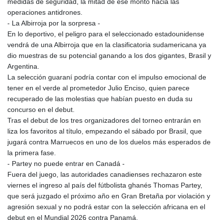
medidas de seguridad, la mitad de ese monto hacia las
MDL 17.387495
operaciones antidrones.
MGA
- La Albirroja por la sorpresa -
4266.798513
En lo deportivo, el peligro para el seleccionado estadounidense
MKD 53.374161
vendrá de una Albirroja que en la clasificatoria sudamericana ya
MMK
dio muestras de su potencial ganando a los dos gigantes, Brasil y
2099.552715
Argentina.
MNT
La selección guaraní podría contar con el impulso emocional de
3596.040078
tener en el verde al prometedor Julio Enciso, quien parece
MOP 8.079926
recuperado de las molestias que habían puesto en duda su
MRU 40.196738
concurso en el debut.
MUR 47.070378
Tras el debut de los tres organizadores del torneo entrarán en
MVR 15.460378
liza los favoritos al título, empezando el sábado por Brasil, que
MWK
jugará contra Marruecos en uno de los duelos más esperados de
1733.805211
la primera fase.
MXN 17.13181
- Partey no puede entrar en Canadá -
MYR 4.090804
Fuera del juego, las autoridades canadienses rechazaron este
MZN 63.905039
viernes el ingreso al país del fútbolista ghanés Thomas Partey,
NAD 16.244058
que será juzgado el próximo año en Gran Bretaña por violación y
NGN
agresión sexual y no podrá estar con la selección africana en el
1364.460377
debut en el Mundial 2026 contra Panamá.