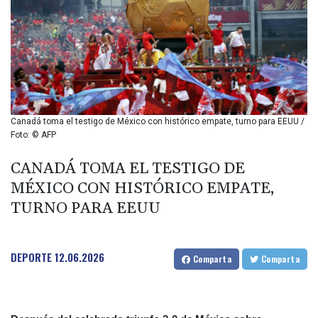
BIF 2987.5
BMD 1
BND 1.281271
BOB 11.884005
BRL 5.096204
BSD 0.999879
BTN 95.145572
BWP 13.496235
Canadá toma el testigo de México con histórico empate, turno para EEUU /
BYN 2.977343
Foto: © AFP
BYR 19600
BZD 2.010921
CANADÁ TOMA EL TESTIGO DE
CAD 1.393745
MÉXICO CON HISTÓRICO EMPATE,
CDF 2262.50392
TURNO PARA EEUU
CHF 0.807704
CLF 0.023139
CLP 913.640396
DEPORTE
12.06.2026
CNY 6.747604
Comparta
Comparta
CNH 6.74389
COP 3156.1
CRC 454.53954