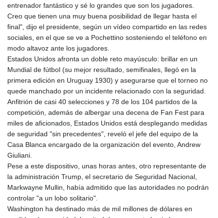
KES 127.670385
entrenador fantástico y sé lo grandes que son los jugadores.
KGS 87.450384
Creo que tienen una muy buena posibilidad de llegar hasta el
KHR
final", dijo el presidente, según un vídeo compartido en las redes
4052.503796
sociales, en el que se ve a Pochettino sosteniendo el teléfono en
KMF 426.00035
modo altavoz ante los jugadores.
KRW
Estados Unidos afronta un doble reto mayúsculo: brillar en un
1409.225039
Mundial de fútbol (su mejor resultado, semifinales, llegó en la
KWD 0.30859
primera edición en Uruguay 1930) y asegurarse que el torneo no
KYD 0.833247
quede manchado por un incidente relacionado con la seguridad.
KZT 468.616634
Anfitrión de casi 40 selecciones y 78 de los 104 partidos de la
LAK
competición, además de albergar una decena de Fan Fest para
22582.503779
miles de aficionados, Estados Unidos está desplegando medidas
LBP
de seguridad "sin precedentes", reveló el jefe del equipo de la
89550.000349
Casa Blanca encargado de la organización del evento, Andrew
LKR 335.380452
Giuliani.
LRD 181.550382
Pese a este dispositivo, unas horas antes, otro representante de
LSL 16.244058
la administración Trump, el secretario de Seguridad Nacional,
LTL 2.95274
Markwayne Mullin, había admitido que las autoridades no podrán
LVL 0.60489
controlar "a un lobo solitario".
LYD 6.365039
Washington ha destinado más de mil millones de dólares en
MAD 9.319182