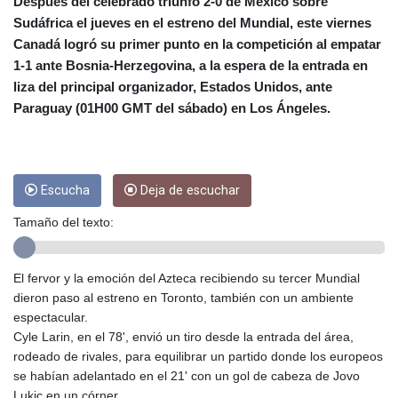
CUC 1
Después del celebrado triunfo 2-0 de México sobre
CUP 26.5
Sudáfrica el jueves en el estreno del Mundial, este viernes
CVE 95.703894
Canadá logró su primer punto en la competición al empatar
CZK 20.98695
1-1 ante Bosnia-Herzegovina, a la espera de la entrada en
DJF 177.720393
liza del principal organizador, Estados Unidos, ante
DKK 6.46574
Paraguay (01H00 GMT del sábado) en Los Ángeles.
DOP 58.250393
DZD 132.931755
EGP 49.784104
ERN 15
Escucha
Deja de escuchar
ETB 161.383609
EUR 0.864804
Tamaño del texto:
FJD 2.20855
FKP 0.743241
GBP 0.740965
El fervor y la emoción del Azteca recibiendo su tercer Mundial
GEL 2.61504
dieron paso al estreno en Toronto, también con un ambiente
GGP 0.743241
espectacular.
GHS 11.76039
Cyle Larin, en el 78', envió un tiro desde la entrada del área,
GIP 0.743241
rodeado de rivales, para equilibrar un partido donde los europeos
GMD 73.503851
se habían adelantado en el 21' con un gol de cabeza de Jovo
GNF
Lukic en un córner.