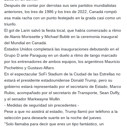
8775.000355
Después de contar por derrotas sus seis partidos mundialistas
GTQ 7.628986
anteriores, los tres de 1986 y los tres de 2022, Canadá rompió
GYD 209.187745
esa mala racha con un punto festejado en la grada casi como un
HKD 7.84555
triunfo.
HNL 26.799903
El gol de Larin salvó la fiesta local, que había comenzado a ritmo
HRK 6.516204
de Alanis Morissette y Michael Bublé en la ceremonia inaugural
HTG 130.738004
del Mundial en Canadá.
HUF 314.294504
Estados Unidos completará las inauguraciones debutando en el
IDR 17803
Grupo D ante Paraguay en un duelo a ritmo de tango marcado
ILS 2.99985
por los entrenadores de ambos equipos, los argentinos Mauricio
IMP 0.743241
Pochettino y Gustavo Alfaro.
INR 95.19975
En el espectacular SoFi Stadium de la Ciudad de las Estrellas no
IQD 1309.80882
estará el presidente estadounidense Donald Trump, pero su
IRR
gobierno estará representado por el secretario de Estado, Marco
1375550.000352
Rubio, acompañado por el secretario de Transporte, Sean Duffy,
ISK 123.330386
y el senador Markwayne Mullin.
JEP 0.743241
- Medidas de seguridad sin precedentes -
JMD 158.790465
Pese a que no asistirá al estadio, Trump llamó por teléfono a la
JOD 0.70904
selección para desearle suerte en la noche del jueves.
JPY 157.51904
"Solo llamaba para decir que eres un tipo fantástico, un