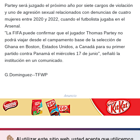
NIO 36.795607
Partey será juzgado el próximo año por siete cargos de violación
NOK 9.49649
y uno de agresión sexual relacionados con denuncias de cuatro
NPR 152.232915
mujeres entre 2020 y 2022, cuando el futbolista jugaba en el
NZD 1.696425
Arsenal.
OMR 0.384495
"La FIFA puede confirmar que el jugador Thomas Partey no
PAB 0.999866
podrá viajar desde el campamento base de la selección de
PEN 3.386262
Ghana en Boston, Estados Unidos, a Canadá para su primer
PGK 4.418787
partido contra Panamá el miércoles 17 de junio", señaló la
PHP 60.788038
institución en un comunicado.
PKR 277.591253
PLN 3.718604
G.Dominguez--TFWP
PYG
5945.498155
QAR 3.655172
Anuncio
RON 4.540804
RSD 101.466038
RUB 82.272143
RWF
1470.282086
SAR 3.780227
Al utilizar este sitio web, usted acepta que utilicemos