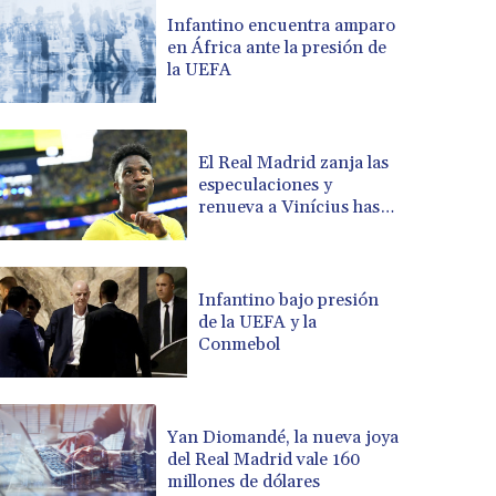
BRL 5.1235
Infantino encuentra amparo
en África ante la presión de
BSD 0.999753
la UEFA
BTN 95.145446
BWP 13.521485
BYN 2.960018
BYR 19600
El Real Madrid zanja las
BZD 2.010681
especulaciones y
renueva a Vinícius hasta
CAD 1.401435
2032
CDF 2260.00015
CHF 0.812655
CLF 0.023195
Infantino bajo presión
CLP 915.880427
de la UEFA y la
CNY 6.74905
Conmebol
CNH 6.747951
COP 3160.36
CRC 454.762008
Yan Diomandé, la nueva joya
CUC 1
del Real Madrid vale 160
CUP 26.5
millones de dólares