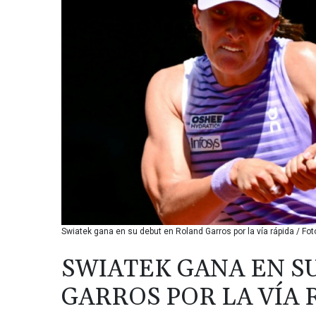
Swiatek gana en su debut en Roland Garros por la vía rápida / Fot
SWIATEK GANA EN S
GARROS POR LA VÍA 