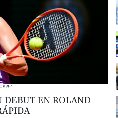
o: © AFP
U DEBUT EN ROLAND
RÁPIDA