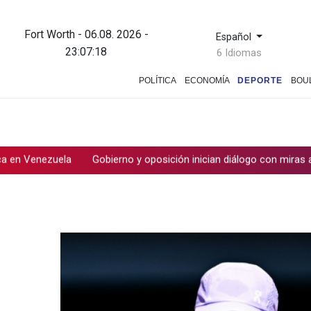
Fort Worth - 06.08. 2026 -
Español
23:07:18
6 Idiomas
POLÍTICA
ECONOMÍA
DEPORTE
BOU
ezuela
Gobierno y oposición inician diálogo con miras a una tran