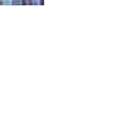
CVE 96.149866
CZK 21.04075
DJF 177.720321
DKK 6.487735
DOP 58.29816
DZD 132.880362
EGP 49.6944
ERN 15
ETB 161.364703
EUR 0.86783
FJD 2.214449
FKP 0.742819
GBP 0.743335
GEL 2.615024
GGP 0.742819
GHS 11.735003
GIP 0.742819
GMD 74.000428
GNF 8780.000142