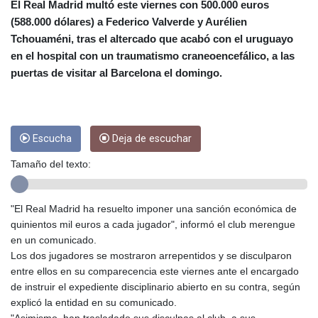
CRC 453.228387
El Real Madrid multó este viernes con 500.000 euros
CUC 1
(588.000 dólares) a Federico Valverde y Aurélien
CUP 26.5
Tchouaméni, tras el altercado que acabó con el uruguayo
CVE 95.372573
en el hospital con un traumatismo craneoencefálico, a las
CZK 20.982104
puertas de visitar al Barcelona el domingo.
DJF 177.546166
DKK 6.46804
DOP 58.20179
DZD 132.308956
Escucha
Deja de escuchar
EGP 49.555853
ERN 15
Tamaño del texto:
ETB 160.923669
EUR 0.86495
FJD 2.20855
"El Real Madrid ha resuelto imponer una sanción económica de
FKP 0.740916
quinientos mil euros a cada jugador", informó el club merengue
GBP 0.742583
en un comunicado.
GEL 2.610391
Los dos jugadores se mostraron arrepentidos y se disculparon
GGP 0.740916
entre ellos en su comparecencia este viernes ante el encargado
GHS 11.700039
de instruir el expediente disciplinario abierto en su contra, según
GIP 0.740916
explicó la entidad en su comunicado.
GMD 73.503851