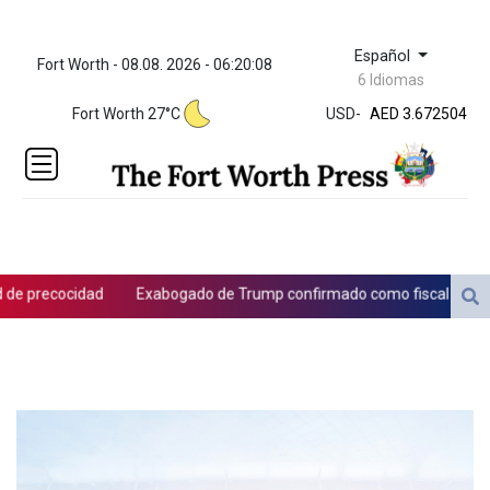
Español
Fort Worth - 08.08. 2026 - 06:20:08
ZWL 321.999592
6 Idiomas
AED 3.672504
Fort Worth 27°C
USD
-
AED 3.672504
AFN 66.
ALL 80.629676
AMD
365.091035
AOA
917.000367
ARS
 precocidad
Exabogado de Trump confirmado como fiscal general 
1499.000367
AUD 1.417435
AWG 1.80125
AZN 1.70397
BAM 1.691649
BBD 2.00813
BDT 123.418242
BHD 0.375989