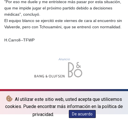
"Por eso me duele y me entristece más pasar por esta situación,
LYD 6.341738
que me impide jugar el próximo partido debido a decisiones
MAD 9.29222
médicas", concluyó.
MDL 17.337716
El equipo blanco se ejercitó este viernes de cara al encuentro sin
MGA
Valverde, pero con Tchouaméni, que se entrenó con normalidad.
4254.638239
MKD 53.215413
H.Carroll--TFWP
MMK
2099.750695
MNT
Anuncio
3597.347644
MOP 8.056654
MRU 40.080439
MUR 47.070378
MVR 15.450378
MWK
Al utilizar este sitio web, usted acepta que utilicemos
1728.841413
© The Fort Worth Press - 2026 - Todos los derechos reservados
cookies. Puede encontrar más información en la política de
MXN 17.13635
MYR 4.090104
privacidad.
De acuerdo
MZN 63.905039
NAD 16.197552