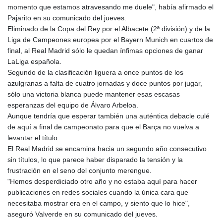
JOD 0.70904
momento que estamos atravesando me duele", había afirmado el
JPY 157.80604
Pajarito en su comunicado del jueves.
KES 129.014401
Eliminado de la Copa del Rey por el Albacete (2ª división) y de la
KGS 87.450384
Liga de Campeones europea por el Bayern Munich en cuartos de
KHR
final, al Real Madrid sólo le quedan ínfimas opciones de ganar
4049.647537
LaLiga española.
KMF 426.00035
Segundo de la clasificación liguera a once puntos de los
KRW
azulgranas a falta de cuatro jornadas y doce puntos por jugar,
1407.890383
sólo una victoria blanca puede mantener esas escasas
KWD 0.30866
esperanzas del equipo de Álvaro Arbeloa.
KYD 0.830861
Aunque tendría que esperar también una auténtica debacle culé
KZT 467.275008
de aquí a final de campeonato para que el Barça no vuelva a
LAK
levantar el título.
22510.919863
El Real Madrid se encamina hacia un segundo año consecutivo
LBP
sin títulos, lo que parece haber disparado la tensión y la
89282.792025
frustración en el seno del conjunto merengue.
LKR 334.420274
"Hemos desperdiciado otro año y no estaba aquí para hacer
LRD 179.959348
publicaciones en redes sociales cuando la única cara que
LSL 16.197552
necesitaba mostrar era en el campo, y siento que lo hice",
LTL 2.95274
aseguró Valverde en su comunicado del jueves.
LVL 0.60489