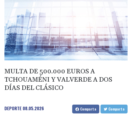
BIF 2985.079791
BMD 1
BND 1.277602
BOB 11.849673
BRL 5.083304
BSD 0.997016
BTN 94.875232
BWP 13.457596
BYN 2.968819
BYR 19600
BZD 2.00519
MULTA DE 500.000 EUROS A
CAD 1.39545
TCHOUAMÉNI Y VALVERDE A DOS
CDF 2262.50392
DÍAS DEL CLÁSICO
CHF 0.80949
CLF 0.023137
CLP 913.560396
CNY 6.747604
DEPORTE
08.05.2026
Comparta
Comparta
CNH 6.743285
COP
3142.844787