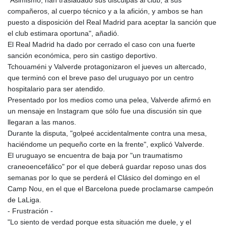
"Asimismo, han trasladado sus disculpas al club, a sus
GNF
compañeros, al cuerpo técnico y a la afición, y ambos se han
8756.649224
puesto a disposición del Real Madrid para aceptar la sanción que
GTQ 7.607144
el club estimara oportuna", añadió.
GYD 208.588851
El Real Madrid ha dado por cerrado el caso con una fuerte
HKD 7.84315
sanción económica, pero sin castigo deportivo.
HNL 26.723176
Tchouaméni y Valverde protagonizaron el jueves un altercado,
HRK 6.518804
que terminó con el breve paso del uruguayo por un centro
HTG 130.363707
hospitalario para ser atendido.
HUF 314.060388
Presentado por los medios como una pelea, Valverde afirmó en
IDR 17801
un mensaje en Instagram que sólo fue una discusión sin que
ILS 2.99985
llegaran a las manos.
IMP 0.740916
Durante la disputa, "golpeé accidentalmente contra una mesa,
INR 95.210504
haciéndome un pequeño corte en la frente", explicó Valverde.
IQD
El uruguayo se encuentra de baja por "un traumatismo
1306.058902
craneoencefálico" por el que deberá guardar reposo unas dos
IRR
semanas por lo que se perderá el Clásico del domingo en el
1375550.000352
Camp Nou, en el que el Barcelona puede proclamarse campeón
ISK 123.340386
de LaLiga.
JEP 0.740916
- Frustración -
JMD 158.335856
"Lo siento de verdad porque esta situación me duele, y el