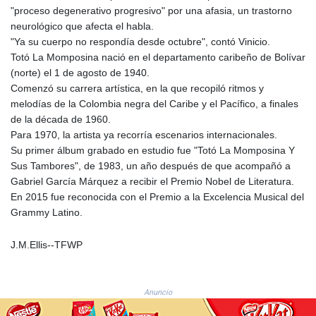
8759.111457
"proceso degenerativo progresivo" por una afasia, un trastorno
GTQ 7.609218
neurológico que afecta el habla.
GYD 208.606894
"Ya su cuerpo no respondía desde octubre", contó Vinicio.
HKD 7.84545
Totó La Momposina nació en el departamento caribeño de Bolívar
HNL 26.731037
(norte) el 1 de agosto de 1940.
HRK 6.520949
Comenzó su carrera artística, en la que recopiló ritmos y
HTG 130.40262
melodías de la Colombia negra del Caribe y el Pacífico, a finales
HUF 314.141017
de la década de 1960.
IDR 17787
Para 1970, la artista ya recorría escenarios internacionales.
ILS 3.002101
Su primer álbum grabado en estudio fue "Totó La Momposina Y
IMP 0.741752
Sus Tambores", de 1983, un año después de que acompañó a
INR 95.255497
Gabriel García Márquez a recibir el Premio Nobel de Literatura.
IQD
En 2015 fue reconocida con el Premio a la Excelencia Musical del
1306.448752
Grammy Latino.
IRR
1375549.999767
J.M.Ellis--TFWP
ISK 123.419864
JEP 0.741752
JMD 158.382433
Anuncio
JOD 0.708998