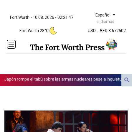
Español
Fort Worth - 10.08. 2026 - 02:21:47
ZWL 321.999592
6 Idiomas
AED 3.672502
Fort Worth 28°C
USD
-
AED 3.672502
AFN 66.
ALL 80.653395
AMD
365.190533
AOA
917.000035
ARS
apón rompe el tabú sobre las armas nucleares pese a inquietud de paci
1498.997502
AUD 1.414807
AWG 1.80125
AZN 1.703011
BAM 1.692154
BBD 2.008721
BDT 123.455081
BHD 0.3761