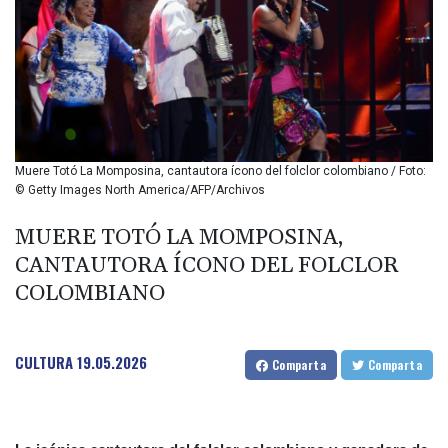
BIF 2985.970817
BMD 1
BND 1.277984
BOB 11.853211
BRL 5.0847
BSD 0.997309
BTN 94.901089
BWP 13.461555
Muere Totó La Momposina, cantautora ícono del folclor colombiano / Foto:
BYN 2.969692
© Getty Images North America/AFP/Archivos
BYR 19600
BZD 2.005779
MUERE TOTÓ LA MOMPOSINA,
CAD 1.395555
CANTAUTORA ÍCONO DEL FOLCLOR
CDF 2262.48083
COLOMBIANO
CHF 0.808945
CLF 0.023198
CLP 913.000117
CULTURA
19.05.2026
CNY 6.747602
Comparta
Comparta
CNH 6.74499
COP 3157.69
CRC 453.361712