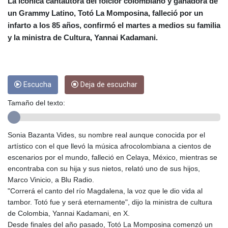
CUC 1
La icónica cantautora del folclor colombiano y ganadora de
CUP 26.5
un Grammy Latino, Totó La Momposina, falleció por un
CVE 95.398565
infarto a los 85 años, confirmó el martes a medios su familia
CZK 20.99955
y la ministra de Cultura, Yannai Kadamani.
DJF 177.598394
DKK 6.46983
DOP 58.218911
DZD 132.930608
Escucha
Deja de escuchar
EGP 49.862606
ERN 15
Tamaño del texto:
ETB 160.971007
EUR 0.865461
FJD 2.209039
Sonia Bazanta Vides, su nombre real aunque conocida por el
FKP 0.741752
artístico con el que llevó la música afrocolombiana a cientos de
GBP 0.740945
escenarios por el mundo, falleció en Celaya, México, mientras se
GEL 2.610132
encontraba con su hija y sus nietos, relató uno de sus hijos,
GGP 0.741752
Marco Vinicio, a Blu Radio.
GHS 11.701051
"Correrá el canto del río Magdalena, la voz que le dio vida al
GIP 0.741752
tambor. Totó fue y será eternamente", dijo la ministra de cultura
GMD 73.49797
de Colombia, Yannai Kadamani, en X.
GNF
Desde finales del año pasado, Totó La Momposina comenzó un