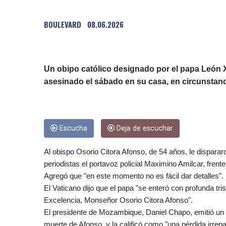
BOULEVARD
08.06.2026
Un obipo católico designado por el papa León X
asesinado el sábado en su casa, en circunstanci
Escucha
Deja de escuchar
Al obispo Osorio Citora Afonso, de 54 años, le disparar
periodistas el portavoz policial Maximino Amilcar, frent
Agregó que "en este momento no es fácil dar detalles".
El Vaticano dijo que el papa "se enteró con profunda tri
Excelencia, Monseñor Osorio Citora Afonso".
El presidente de Mozambique, Daniel Chapo, emitió un 
muerte de Afonso, y la calificó como "una pérdida irre