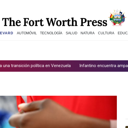
EVARD
AUTOMÓVIL
TECNOLOGÍA
SALUD
NATURA
CULTURA
EDUC
ción política en Venezuela
Infantino encuentra amparo en África