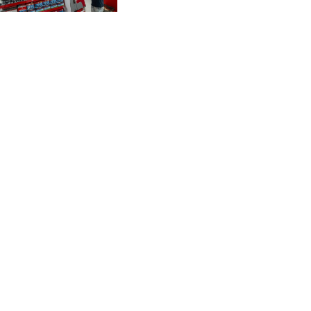
CVE 96.149866
trimestre
CZK 21.04075
DJF 177.720321
DKK 6.487735
DOP 58.29816
DZD 132.880362
EGP 49.6944
ERN 15
ETB 161.364703
EUR 0.86783
FJD 2.214449
FKP 0.742819
GBP 0.743335
GEL 2.615024
GGP 0.742819
GHS 11.735003
GIP 0.742819
GMD 74.000428
GNF 8780.000142