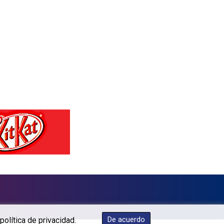
GTQ 7.628337
GYD 209.158083
HKD 7.84455
HNL 26.796086
HRK 6.538298
HTG 130.718954
HUF 316.998001
IDR 17919
ILS 3.007697
IMP 0.742819
INR 95.31225
IQD 1310.5
IRR 1374850.00036
ISK 123.589409
JEP 0.742819
JMD 158.474679
JOD 0.709016
JPY 158.445499
De acuerdo
política de privacidad.
KES 129.359763