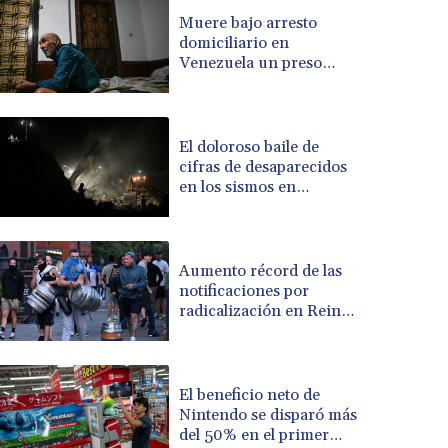
BRL 5.1235
Muere bajo arresto
domiciliario en
BSD 0.999753
Venezuela un preso
BTN 95.145446
político de origen
BWP 13.521485
uruguayo
BYN 2.960018
BYR 19600
El doloroso baile de
BZD 2.010681
cifras de desaparecidos
en los sismos en
CAD 1.401435
Venezuela
CDF 2260.00015
CHF 0.812655
CLF 0.023195
Aumento récord de las
CLP 915.880427
notificaciones por
CNY 6.74905
radicalización en Reino
Unido
CNH 6.747951
COP 3160.36
CRC 454.762008
El beneficio neto de
CUC 1
Nintendo se disparó más
CUP 26.5
del 50% en el primer