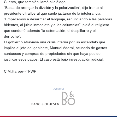
JPY 157.761501
Cuerva, que también llamó al diálogo.
KES 129.397493
"Basta de arengar la división y la polarización", dijo frente al
KGS 87.45026
presidente ultraliberal que suele jactarse de la intolerancia.
KHR
"Empecemos a desarmar el lenguaje, renunciando a las palabras
4046.845459
hirientes, al juicio inmediato y a las calumnias", pidió el religioso
KMF 427.00012
que condenó además "la ostentación, el despilfarro y el
KRW
derroche".
1419.980153
El gobierno atraviesa una crisis interna por un escándalo que
KWD 0.30915
implica al jefe del gabinete, Manuel Adorni, acusado de gastos
KYD 0.832154
suntuosos y compras de propiedades sin que haya podido
KZT 468.574643
justificar esos pagos. El caso está bajo investigación judicial.
LAK
22572.089904
C.M.Harper--TFWP
LBP
89416.880105
LKR 335.026171
Anuncio
LRD 180.231552
LSL 16.381249
LTL 2.95274
LVL 0.604891
LYD 6.355428