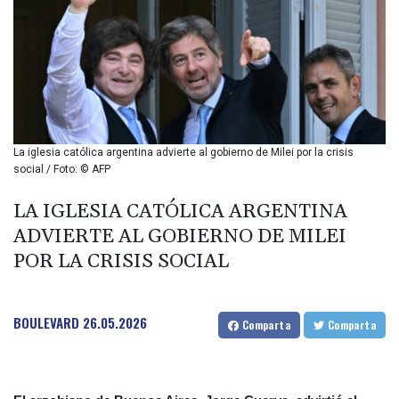
BMD 1
BND 1.280355
BOB 12.127059
BRL 5.121102
BSD 0.998525
BTN 94.928527
BWP 13.540594
BYN 2.95324
La iglesia católica argentina advierte al gobierno de Milei por la crisis
BYR 19600
social / Foto: © AFP
BZD 2.008246
CAD 1.401165
LA IGLESIA CATÓLICA ARGENTINA
CDF
ADVIERTE AL GOBIERNO DE MILEI
2261.000163
POR LA CRISIS SOCIAL
CHF 0.807498
CLF 0.023148
CLP 914.020319
BOULEVARD
26.05.2026
CNY 6.750205
Comparta
Comparta
CNH 6.748825
COP 3182.69
CRC 452.79721