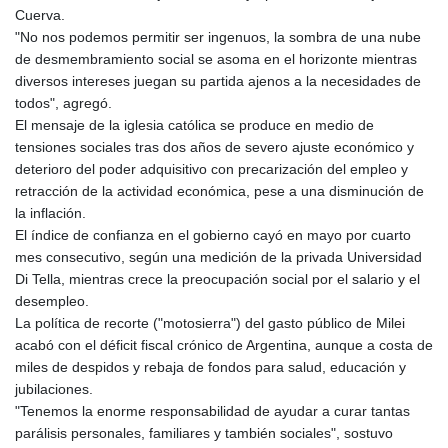
8770.290382
Cuerva.
GTQ 7.616295
"No nos podemos permitir ser ingenuos, la sombra de una nube
GYD 208.881351
de desmembramiento social se asoma en el horizonte mientras
HKD 7.84372
diversos intereses juegan su partida ajenos a la necesidades de
HNL 26.762769
todos", agregó.
HRK 6.523803
El mensaje de la iglesia católica se produce en medio de
HTG 130.551217
tensiones sociales tras dos años de severo ajuste económico y
HUF 313.870984
deterioro del poder adquisitivo con precarización del empleo y
IDR 17907
retracción de la actividad económica, pese a una disminución de
ILS 3.0115
la inflación.
IMP 0.742819
El índice de confianza en el gobierno cayó en mayo por cuarto
INR 95.19655
mes consecutivo, según una medición de la privada Universidad
IQD
Di Tella, mientras crece la preocupación social por el salario y el
1308.066714
desempleo.
IRR
La política de recorte ("motosierra") del gasto público de Milei
1374799.999626
acabó con el déficit fiscal crónico de Argentina, aunque a costa de
ISK 122.78976
miles de despidos y rebaja de fondos para salud, educación y
JEP 0.742819
jubilaciones.
JMD 158.672337
"Tenemos la enorme responsabilidad de ayudar a curar tantas
JOD 0.708983
parálisis personales, familiares y también sociales", sostuvo