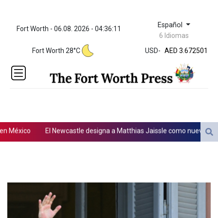
Español
Fort Worth - 06.08. 2026 - 04:36:11
ZWL 321.999592
6 Idiomas
AED 3.672501
Fort Worth 28°C
USD
-
AED 3.672501
AFN 66.
ALL 80.712289
AMD
365.239513
AOA 918.00027
ARS
1496.248502
México
El Newcastle designa a Matthias Jaissle como nuevo entren
AUD 1.419406
AWG 1.8025
AZN 1.700866
BAM 1.692337
BBD 2.01111
BDT 123.598228
BHD 0.376567
BIF 2979.505838