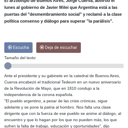
CUC 1
El arzobispo de Buenos Aires, Jorge Cuerva, advirtió el
CUP 26.5
lunes al gobierno de Javier Milei que Argentina está a las
CVE 95.41136
puertas del "desmembramiento social" y reclamó a la clase
CZK 20.95865
política consenso y diálogo para superar "la parálisis".
DJF 177.80489
DKK 6.47365
DOP 58.232602
DZD 132.944019
Escucha
Deja de escuchar
EGP 49.775899
ERN 15
Tamaño del texto:
ETB 161.161277
EUR 0.866017
FJD 2.211503
Ante el presidente y su gabinete en la catedral de Buenos Aires,
FKP 0.742819
Cuerva encabezó el tradicional Tedeum en un nuevo aniversario
GBP 0.742815
de la Revolución de Mayo, que en 1810 condujo a la
GEL 2.615015
independencia de la corona española.
GGP 0.742819
"El pueblo argentino, a pesar de las crisis crónicas, sigue
GHS 11.707393
adelante y se pone la patria al hombro. Nos falta una clase
GIP 0.742819
dirigente que con la fuerza de ese pueblo se anime al diálogo, al
GMD 73.496482
encuentro y que lo hagan por los que no pueden más, los que
GNF
sufren la falta de trabajo, educación y oportunidades", dijo