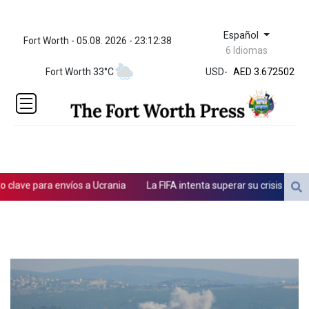
Español
Fort Worth - 05.08. 2026 - 23:12:38
ZWL 321.999592
6 Idiomas
AED 3.672502
Fort Worth 33°C
USD
-
AED 3.672502
AFN 66.
ALL 80.697151
AMD
366.140164
AOA
918.000215
ARS
ve para envíos a Ucrania
La FIFA intenta superar su crisis con discu
1496.239599
AUD 1.41677
AWG 1.8025
AZN 1.698216
BAM 1.693949
BBD 2.013026
BDT 123.715983
BHD 0.377097