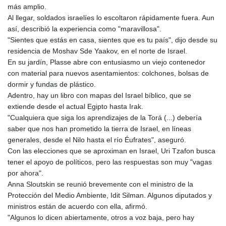
más amplio.
MAD 9.31375
Al llegar, soldados israelíes lo escoltaron rápidamente fuera. Aun
MDL 17.365547
así, describió la experiencia como "maravillosa".
MGA
"Sientes que estás en casa, sientes que es tu país", dijo desde su
4302.500677
residencia de Moshav Sde Yaakov, en el norte de Israel.
MKD 53.244888
En su jardín, Plasse abre con entusiasmo un viejo contenedor
MMK
con material para nuevos asentamientos: colchones, bolsas de
2099.302342
dormir y fundas de plástico.
MNT
Adentro, hay un libro con mapas del Israel bíblico, que se
3598.197717
extiende desde el actual Egipto hasta Irak.
MOP 8.074676
"Cualquiera que siga los aprendizajes de la Torá (...) debería
MRU 40.080055
saber que nos han prometido la tierra de Israel, en líneas
MUR 46.980119
generales, desde el Nilo hasta el río Éufrates", aseguró.
MVR 15.449507
Con las elecciones que se aproximan en Israel, Uri Tzafon busca
MWK
tener el apoyo de políticos, pero las respuestas son muy "vagas
1737.000536
por ahora".
MXN 17.239496
Anna Sloutskin se reunió brevemente con el ministro de la
MYR 4.089029
Protección del Medio Ambiente, Idit Silman. Algunos diputados y
MZN 63.910031
ministros están de acuerdo con ella, afirmó.
NAD 16.320038
"Algunos lo dicen abiertamente, otros a voz baja, pero hay
NGN