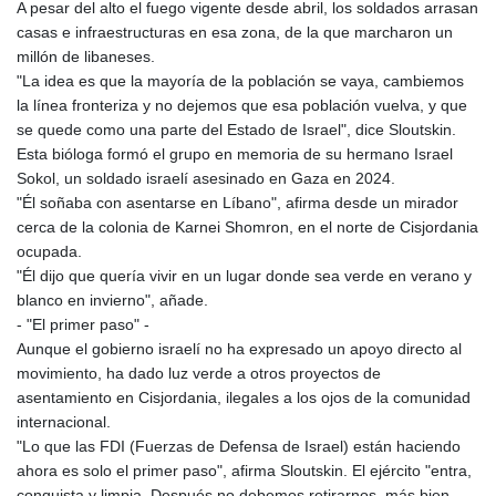
A pesar del alto el fuego vigente desde abril, los soldados arrasan
GNF
casas e infraestructuras en esa zona, de la que marcharon un
8782.501597
millón de libaneses.
GTQ 7.623551
"La idea es que la mayoría de la población se vaya, cambiemos
GYD 209.07221
la línea fronteriza y no dejemos que esa población vuelva, y que
HKD 7.843535
se quede como una parte del Estado de Israel", dice Sloutskin.
HNL 26.859789
Esta bióloga formó el grupo en memoria de su hermano Israel
HRK 6.5197
Sokol, un soldado israelí asesinado en Gaza en 2024.
HTG 130.679554
"Él soñaba con asentarse en Líbano", afirma desde un mirador
HUF 313.14602
cerca de la colonia de Karnei Shomron, en el norte de Cisjordania
IDR 17879
ocupada.
ILS 3.00375
"Él dijo que quería vivir en un lugar donde sea verde en verano y
IMP 0.743223
blanco en invierno", añade.
INR 95.07895
- "El primer paso" -
IQD 1310.5
Aunque el gobierno israelí no ha expresado un apoyo directo al
IRR
movimiento, ha dado luz verde a otros proyectos de
1374799.999856
asentamiento en Cisjordania, ilegales a los ojos de la comunidad
ISK 122.720325
internacional.
JEP 0.743223
"Lo que las FDI (Fuerzas de Defensa de Israel) están haciendo
JMD 158.828319
ahora es solo el primer paso", afirma Sloutskin. El ejército "entra,
JOD 0.708998
conquista y limpia. Después no debemos retirarnos, más bien