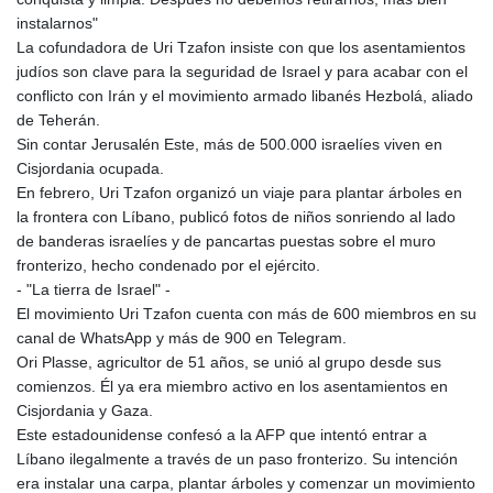
JPY 157.685498
instalarnos"
KES 129.370087
La cofundadora de Uri Tzafon insiste con que los asentamientos
KGS 87.450024
judíos son clave para la seguridad de Israel y para acabar con el
KHR
conflicto con Irán y el movimiento armado libanés Hezbolá, aliado
4052.501203
de Teherán.
KMF 426.999813
Sin contar Jerusalén Este, más de 500.000 israelíes viven en
KRW
Cisjordania ocupada.
1423.390058
En febrero, Uri Tzafon organizó un viaje para plantar árboles en
KWD 0.30922
la frontera con Líbano, publicó fotos de niños sonriendo al lado
KYD 0.83294
de banderas israelíes y de pancartas puestas sobre el muro
KZT 469.017006
fronterizo, hecho condenado por el ejército.
LAK
- "La tierra de Israel" -
22605.000185
El movimiento Uri Tzafon cuenta con más de 600 miembros en su
LBP
canal de WhatsApp y más de 900 en Telegram.
89550.000368
Ori Plasse, agricultor de 51 años, se unió al grupo desde sus
LKR 335.394689
comienzos. Él ya era miembro activo en los asentamientos en
LRD 181.249812
Cisjordania y Gaza.
LSL 16.310315
Este estadounidense confesó a la AFP que intentó entrar a
LTL 2.95274
Líbano ilegalmente a través de un paso fronterizo. Su intención
LVL 0.60489
era instalar una carpa, plantar árboles y comenzar un movimiento
LYD 6.364992