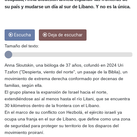
CRC 453.238407
su país y mudarse un día al sur de Líbano. Y no es la única.
CUC 1
CUP 26.5
CVE 95.720523
CZK 20.93075
DJF 177.719659
Escucha
Deja de escuchar
DKK 6.46924
Tamaño del texto:
DOP 58.250135
DZD 132.812703
EGP 49.803198
Anna Sloutskin, una bióloga de 37 años, cofundó en 2024 Uri
ERN 15
Tzafon ("Despierta, viento del norte", un pasaje de la Biblia), un
ETB 159.950237
movimiento de extrema derecha conformado por decenas de
EUR 0.865398
familias, según ella.
FJD 2.210021
El grupo planea la expansión de Israel hacia el norte,
FKP 0.743223
extendiéndose así al menos hasta el río Litani, que se encuentra
GBP 0.742525
30 kilómetros dentro de la frontera con el Líbano.
GEL 2.614953
En el marco de su conflicto con Hezbolá, el ejército israelí ya
GGP 0.743223
ocupa una franja en el sur de Líbano, que define como una zona
GHS 11.724975
de seguridad para proteger su territorio de los disparos del
GIP 0.743223
movimiento proiraní.
GMD 73.497329