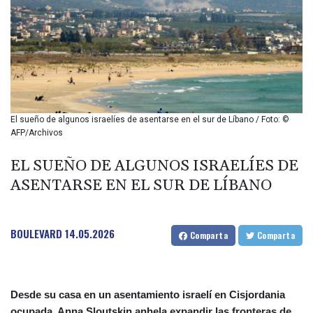
BIF 2992.5
BMD 1
BND 1.281592
BOB 12.13835
BRL 5.139397
BSD 0.999498
BTN 95.018556
BWP 13.553788
El sueño de algunos israelíes de asentarse en el sur de Líbano / Foto: ©
BYN 2.956053
AFP/Archivos
BYR 19600
BZD 2.010125
EL SUEÑO DE ALGUNOS ISRAELÍES DE
CAD 1.400885
ASENTARSE EN EL SUR DE LÍBANO
CDF
2260.999695
CHF 0.806745
BOULEVARD
14.05.2026
Comparta
Comparta
CLF 0.023148
CLP 914.019672
CNY 6.749884
CNH 6.747135
Desde su casa en un asentamiento israelí en Cisjordania
COP 3182.69
ocupada, Anna Sloutskin anhela expandir las fronteras de